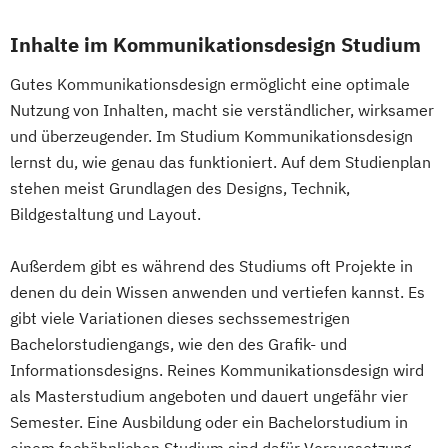
Informatik
Ingenieurpsychologie
Growth Hacking for Entrepreneurs (DE/EN)
Innovations- und Technologiemanagement
Inhalte im Kommunikationsdesign Studium
Heilpädagogik
Heilpädagogik und Inklusion
Gutes Kommunikationsdesign ermöglicht eine optimale
Kommunikationsdesign
Nutzung von Inhalten, macht sie verständlicher, wirksamer
Heilpädagogik/Inklusionspädagogik
Kunststofftechnik
und überzeugender. Im Studium Kommunikationsdesign
Hotelmanagement (DE/EN)
Lebensmittelverfahrenstechnik
lernst du, wie genau das funktioniert. Auf dem Studienplan
IT-Betriebswirt/in
IT-Management
Leit- und Sicherungstechnik
stehen meist Grundlagen des Designs, Technik,
Immobilienmanagement
Maschinenbau
Materials Science
Bildgestaltung und Layout.
Immobilienmanagement für
Mathematik für Studierende
Immobilienkaufleute
ingenieurwissenschaftlicher Fächer
Außerdem gibt es während des Studiums oft Projekte in
Immobilienwirtschaft
Informatik
Mathematik für Studierende
denen du dein Wissen anwenden und vertiefen kannst. Es
Information Technology Management
gibt viele Variationen dieses sechssemestrigen
wirtschaftswissenschaftlicher Fächer
(DE/EN)
Bachelorstudiengangs, wie den des Grafik- und
Mechatronik
Mediengestaltung
Innovation and Entrepreneurship (DE/EN)
Informationsdesigns. Reines Kommunikationsdesign wird
Medizintechnik
International Healthcare Management
als Masterstudium angeboten und dauert ungefähr vier
Mensch-Computer-Interaktion
(DE/EN)
Semester. Eine Ausbildung oder ein Bachelorstudium in
Nachhaltiges Design
International Management (DE/EN)
einem fachähnlichen Studium sind dafür Voraussetzung.