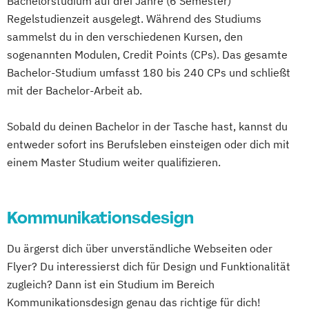
Bachelorstudium auf drei Jahre (6 Semester)
Digitales Energiemanagement
Erwachsenenbildung
Regelstudienzeit ausgelegt. Während des Studiums
Einführung in die Elektrotechnik
sammelst du in den verschiedenen Kursen, den
Beratung und Personalentwicklung
Einführung in die IT-Sicherheit
sogenannten Modulen, Credit Points (CPs). Das gesamte
Eventmanagement
Facility Management
Elektrische und hybride Antriebe
Bachelor-Studium umfasst 180 bis 240 CPs und schließt
Finance
Elektro- und Informationstechnik
mit der Bachelor-Arbeit ab.
Accounting und Taxation (DE/EN)
Elektrotechnik
Finanzmanagement
Energieerzeugung aus Biomasse
Sobald du deinen Bachelor in der Tasche hast, kannst du
Finanzmanagement für Bankkaufleute
Energieingenieurwesen
entweder sofort ins Berufsleben einsteigen oder dich mit
Fintech
Fitnessökonomie
Game Design
einem Master Studium weiter qualifizieren.
Energiespeichertechnik
Gartenbau
General Management
Energieverfahrenstechnik
Gerontologie
Energiewirtschaft und -management
Gesundheits- und Pflegepädagogik
Kommunikationsdesign
Engineering Management
Gesundheitsmanagement
Fahrzeugtechnik
Game Design
Du ärgerst dich über unverständliche Webseiten oder
Gesundheitspsychologie
Game Development
Flyer? Du interessierst dich für Design und Funktionalität
Gesundheitspädagogik
Gestaltung interaktiver Systeme
zugleich? Dann ist ein Studium im Bereich
Gesundheitsökonomie
Growth Hacking
IT-Sicherheit
Industriedesign
Kommunikationsdesign genau das richtige für dich!
Growth Hacking (DE/EN)