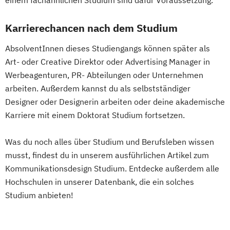
Nationale und internationale Zertifizierung
Internationales Marketing
und Produktkennzeichnung
Karrierechancen nach dem Studium
Journalismus und digitale Kommunikation
New Venture Management
Kindheitspädagogik
AbsolventInnen dieses Studiengangs können später als
Professional Software Engineering
Kindheitspädagogik für Erzieher:innen
Art- oder Creative Direktor oder Advertising Manager in
Prozesssimulation in der
Kommunikationsdesign
Werbeagenturen, PR- Abteilungen oder Unternehmen
Verfahrenstechnik
Kommunikationspsychologie
arbeiten. Außerdem kannst du als selbstständiger
Regenerative Energietechnik
Kultur- und Medienpädagogik
Designer oder Designerin arbeiten oder deine akademische
Technikfolgen­abschätzung
Logistikmanagement
Logopädie
Karriere mit einem Doktorat Studium fortsetzen.
Technische Betriebswirtschaft
Machine Learning (EN)
Technische Informatik
Was du noch alles über Studium und Berufsleben wissen
Management (DE/EN)
Marketing
Wasserstofftechnologien
musst, findest du in unserem ausführlichen Artikel zum
Marketing und digitale Medien
Wirtschaftsinformatik
Kommunikationsdesign Studium. Entdecke außerdem alle
Marketingmanagement
Maschinenbau
Wirtschaftsingenieurwesen
Hochschulen in unserer Datenbank, die ein solches
Master of Business Administration (DE/EN)
Wirtschaftsingenieurwesen
Studium anbieten!
Baumanagement
Mechatronik
Wirtschaftsingenieurwesen Erneuerbare
Mediation und Konfliktmanagement