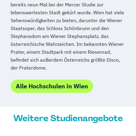
bereits neun Mal bei der Mercer Studie zur
Tourismusmanagement
UX Design
lebenswertesten Stadt gekürt wurde. Wien hat viele
Umweltingenieurwesen
Vertragsrecht
Sehenswürdigkeiten zu bieten, darunter die Wiener
Wirtschaftsinformatik (DE/EN)
Staatsoper, das Schloss Schönbrunn und den
Wirtschaftsingenieurwesen
Stephansdom am Wiener Stephansplatz, das
Wirtschaftsingenieurwesen Medizintechnik
österreichische Wahrzeichen. Im bekannten Wiener
Prater, einem Stadtpark mit einem Riesenrad,
Wirtschaftspsychologie (DE/EN)
befindet sich außerdem Österreichs größte Disco,
Wirtschaftsrecht
Ökonom/in
der Praterdome.
Alle Hochschulen in Wien
Weitere Studienangebote