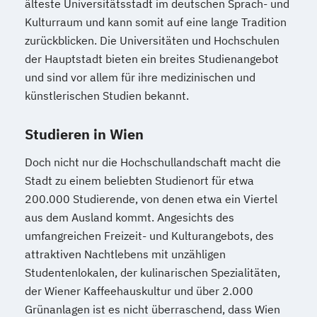
älteste Universitätsstadt im deutschen Sprach- und
Public Management
Kulturraum und kann somit auf eine lange Tradition
Wirtschafts­ingenieur­wesen
Public Management für
zurückblicken. Die Universitäten und Hochschulen
Verfahrenstechnik
Verwaltungsfachangestellte
der Hauptstadt bieten ein breites Studienangebot
Zukunftsmanagement
und sind vor allem für ihre medizinischen und
Public Relations und Kommunikation
künstlerischen Studien bekannt.
Pädagogik
Pädagogik
Bildungsberatung und Leitung
Studieren in Wien
Robotics (DE/EN)
Social Media
Software Engineering (EN)
Doch nicht nur die Hochschullandschaft macht die
Softwareentwicklung (DE/EN)
Stadt zu einem beliebten Studienort für etwa
Soziale Arbeit
200.000 Studierende, von denen etwa ein Viertel
Soziale Arbeit Schwerpunkt Kinder und
aus dem Ausland kommt. Angesichts des
umfangreichen Freizeit- und Kulturangebots, des
Jugendliche
attraktiven Nachtlebens mit unzähligen
Sozialmanagement
Studentenlokalen, der kulinarischen Spezialitäten,
Sozialpädagogik und Inklusion
der Wiener Kaffeehauskultur und über 2.000
Sportmanagement
Grünanlagen ist es nicht überraschend, dass Wien
Supply Chain Management