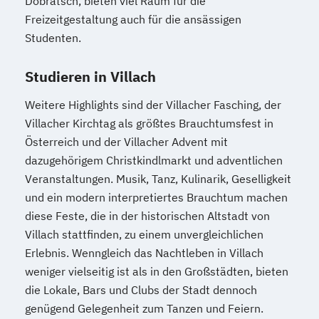
Dobratsch, bieten viel Raum für die
Mediendesign
Medieninformatik
Freizeitgestaltung auch für die ansässigen
Studenten.
Medienmanagement
Medizinische Informatik
Medizintechnik
Studieren in Villach
Modemanagement
Nachhaltiges Management
New Work
Weitere Highlights sind der Villacher Fasching, der
Online Marketing
Villacher Kirchtag als größtes Brauchtumsfest in
Online Marketing (DE/EN)
Österreich und der Villacher Advent mit
Personalentwicklung
dazugehörigem Christkindlmarkt und adventlichen
Personalmanagement
Veranstaltungen. Musik, Tanz, Kulinarik, Geselligkeit
und ein modern interpretiertes Brauchtum machen
Personalmanagement (DE/EN)
Pflege
diese Feste, die in der historischen Altstadt von
Pflegemanagement
Pflegepädagogik
Villach stattfinden, zu einem unvergleichlichen
Physiotherapie
Erlebnis. Wenngleich das Nachtleben in Villach
Product Management (DE/EN)
weniger vielseitig ist als in den Großstädten, bieten
Produktdesign
die Lokale, Bars und Clubs der Stadt dennoch
Projektmanagement (DE/EN)
genügend Gelegenheit zum Tanzen und Feiern.
Psychologie
Public Health