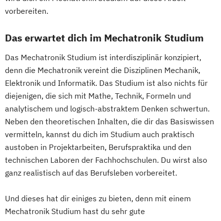
Multimediatechnik (DE/EN)
vorbereiten.
Erwachsenenbildung
Informationstechnologien - Netzwerk- und
Beratung und Personalentwicklung
Das erwartet dich im Mechatronik Studium
Kommunikationstechnik (DE/EN)
Eventmanagement
Facility Management
Integrated Systems and Circuits Design
Finance
Das Mechatronik Studium ist interdisziplinär konzipiert,
(EN)
Accounting und Taxation (DE/EN)
denn die Mechatronik vereint die Disziplinen Mechanik,
International Business Management (EN)
Finanzmanagement
Elektronik und Informatik. Das Studium ist also nichts für
Klientenzentrierte evidenzbasierte
diejenigen, die sich mit Mathe, Technik, Formeln und
Finanzmanagement für Bankkaufleute
Gesundheitsversorgung
analytischem und logisch-abstraktem Denken schwertun.
Fintech
Fitnessökonomie
Game Design
Logopädie
Maschinenbau
Neben den theoretischen Inhalten, die dir das Basiswissen
Gartenbau
General Management
Maschinenbau / Leichtbau
vermitteln, kannst du dich im Studium auch praktisch
Gerontologie
austoben in Projektarbeiten, Berufspraktika und den
Medical Engineering and Analytics (EN)
Gesundheits- und Pflegepädagogik
technischen Laboren der Fachhochschulen. Du wirst also
Nachhaltiges Immobilienmanagement
Gesundheitsmanagement
ganz realistisch auf das Berufsleben vorbereitet.
Physiotherapie
Gesundheitspsychologie
Public & Nonprofit-Management
Gesundheitspädagogik
Und dieses hat dir einiges zu bieten, denn mit einem
Radiologietechnologie
Soziale Arbeit
Gesundheitsökonomie
Growth Hacking
Mechatronik Studium hast du sehr gute
Soziale Arbeit: Entwickeln und Gestalten
Growth Hacking (DE/EN)