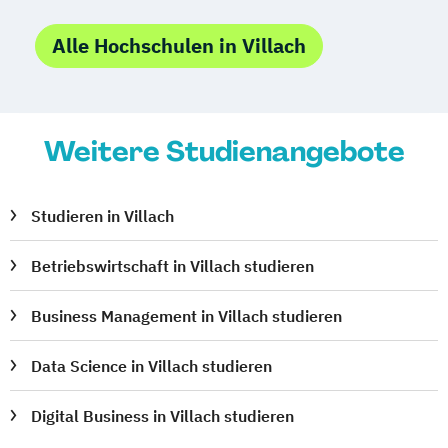
Public Management
Alle Hochschulen in Villach
Public Management für
Verwaltungsfachangestellte
Public Relations und Kommunikation
Pädagogik
Pädagogik
Weitere Studienangebote
Bildungsberatung und Leitung
Robotics (DE/EN)
Social Media
Studieren in Villach
Software Engineering (EN)
Softwareentwicklung (DE/EN)
Betriebswirtschaft in Villach studieren
Soziale Arbeit
Soziale Arbeit Schwerpunkt Kinder und
Business Management in Villach studieren
Jugendliche
Sozialmanagement
Data Science in Villach studieren
Sozialpädagogik und Inklusion
Digital Business in Villach studieren
Sportmanagement
Supply Chain Management