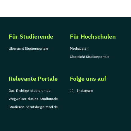
Tourismusmanagement
UX Design
Umweltingenieurwesen
Vertragsrecht
Wirtschaftsinformatik (DE/EN)
Wirtschaftsingenieurwesen
Für Studierende
Für Hochschulen
Wirtschaftsingenieurwesen Medizintechnik
Übersicht Studienportale
Mediadaten
Wirtschaftspsychologie (DE/EN)
Übersicht Studienportale
Wirtschaftsrecht
Ökonom/in
Relevante Portale
Folge uns auf
Das-Richtige-studieren.de
Instagram
Wegweiser-duales-Studium.de
Studieren-berufsbegleitend.de