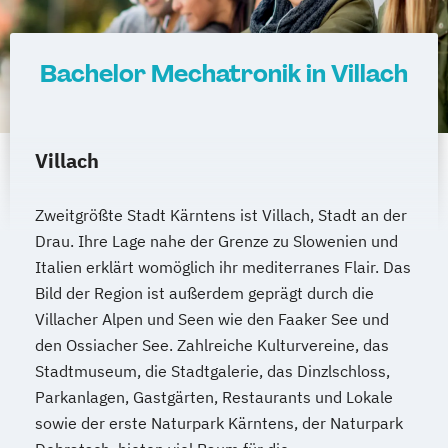
Internationales Marketing
Journalismus und digitale Kommunikation
Bachelor Mechatronik in Villach
Kindheitspädagogik
Kindheitspädagogik für Erzieher:innen
Kommunikationsdesign
Villach
Kommunikationspsychologie
Kultur- und Medienpädagogik
Zweitgrößte Stadt Kärntens ist Villach, Stadt an der
Logistikmanagement
Logopädie
Drau. Ihre Lage nahe der Grenze zu Slowenien und
Machine Learning (EN)
Italien erklärt womöglich ihr mediterranes Flair. Das
Management (DE/EN)
Marketing
Bild der Region ist außerdem geprägt durch die
Marketing und digitale Medien
Villacher Alpen und Seen wie den Faaker See und
Marketingmanagement
Maschinenbau
den Ossiacher See. Zahlreiche Kulturvereine, das
Master of Business Administration (DE/EN)
Stadtmuseum, die Stadtgalerie, das Dinzlschloss,
Parkanlagen, Gastgärten, Restaurants und Lokale
Mechatronik
sowie der erste Naturpark Kärntens, der Naturpark
Mediation und Konfliktmanagement