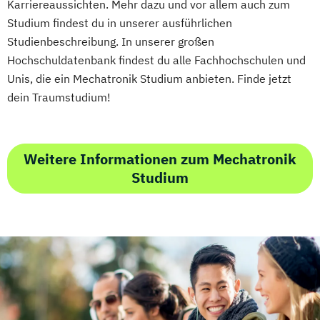
Karriereaussichten. Mehr dazu und vor allem auch zum
Studyxplore Orientierungsstudienjahr
Growth Hacking for Entrepreneurs (DE/EN)
Studium findest du in unserer ausführlichen
Sustainable Real Estate Management
Heilpädagogik
Studienbeschreibung. In unserer großen
Systems Design (EN)
Heilpädagogik und Inklusion
Hochschuldatenbank findest du alle Fachhochschulen und
Systems Engineering (DE/EN)
Unis, die ein Mechatronik Studium anbieten. Finde jetzt
Heilpädagogik/Inklusionspädagogik
Wirtschaft - Business Management
dein Traumstudium!
Hotelmanagement (DE/EN)
Wirtschaft - Digital Business Management
IT-Betriebswirt/in
IT-Management
Wirtschaft - Digital Marketing & Sales (EN)
Immobilienmanagement
Wirtschaft - Digital Tax & Accounting
Weitere Informationen zum Mechatronik
Immobilienmanagement für
Wirtschaft - Hotel Management
Studium
Immobilienkaufleute
Wirtschaft - Intercultural Management (EN)
Immobilienwirtschaft
Informatik
Information Technology Management
Wirtschaft - Public Management
(DE/EN)
Wirtschaft - Wirtschaftspsychologie
Innovation and Entrepreneurship (DE/EN)
Wirtschaftsingenieurwesen
International Healthcare Management
(DE/EN)
International Management (DE/EN)