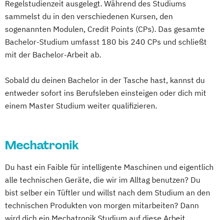
Regelstudienzeit ausgelegt. Während des Studiums
Disability & Diversity Studies
Disability
DevOps und Cloud Computing (DE/EN)
sammelst du in den verschiedenen Kursen, den
Diversity & Digitalisierung
Digital Business (DE/EN)
sogenannten Modulen, Credit Points (CPs). Das gesamte
Dolmetschen: Österreichische
Digital Business Management
Bachelor-Studium umfasst 180 bis 240 CPs und schließt
Gebärdensprache - Deutsch
Digital Entrepreneurship
Digital Health
mit der Bachelor-Arbeit ab.
Electrical Energy & Mobility Systems (EN)
Digital Innovation and Intrapreneurship
Ergotherapie
Sobald du deinen Bachelor in der Tasche hast, kannst du
(DE/EN)
Gesundheits- und Krankenpflege
entweder sofort ins Berufsleben einsteigen oder dich mit
Digital Product Management
einem Master Studium weiter qualifizieren.
Gesundheits- und Pflegemanagement
Digital Transformation Management -
Gesundheitsmanagement
Gesundheitswesen
Green Transition Engineering (EN)
Digitale Betriebswirtschaftslehre
Mechatronik
Hebammen
Digitale Transformation
Diätetik
Industrial Engineering & Management
E-Beratung in der Pädagogik
Du hast ein Faible für intelligente Maschinen und eigentlich
Industrial Power Electronics (EN)
E-Commerce
Elektrotechnik
alle technischen Geräte, die wir im Alltag benutzen? Du
Informationstechnologien - Medizintechnik
Engineering (DE/EN)
bist selber ein Tüftler und willst nach dem Studium an den
(DE/EN)
technischen Produkten von morgen mitarbeiten? Dann
Entrepreneurship (DE/EN)
Ergotherapie
Informationstechnologien -
wird dich ein Mechatronik Studium auf diese Arbeit
Ernährungswissenschaften