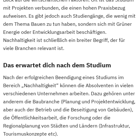
Nationale und internationale Zertifizierung
Medienkommunikation und
mit Projekten verbunden, die einen hohen Praxisbezug
und Produktkennzeichnung
Medienproduktion
aufweisen. Es gibt jedoch auch Studiengänge, die wenig mit
New Venture Management
Medizinische Ernährungswissenschaft und
dem Thema Bauen zu tun haben, sondern sich mit Grüner
Professional Software Engineering
Ernährungstherapie
Energie oder Entwicklungsarbeit beschäftigen.
Prozesssimulation in der
Nachhaltigkeit ist schließlich ein breiter Begriff, der für
Mobility and Automotive Industry (EN)
Verfahrenstechnik
viele Branchen relevant ist.
Musikproduktion (DE/EN)
Musiktherapie
Regenerative Energietechnik
Pflege | ausbildungsbegleitend
Das erwartet dich nach dem Studium
Technikfolgen­abschätzung
Photography (EN)
Technische Betriebswirtschaft
Physician Assistant (mit Vorausbildung)
Nach der erfolgreichen Beendigung eines Studiums im
Technische Informatik
Physiotherapie
Popularmusik (DE/EN)
Bereich „Nachhaltigkeit“ können die Absolventen in vielen
Wasserstofftechnologien
Produktdesign - Automobildesign (EN/DE)
verschiedenen Unternehmen arbeiten. Dazu gehören unter
Wirtschaftsinformatik
Produktdesign - Industriedesign (EN/DE)
anderem die Baubranche (Planung und Projektentwicklung,
Wirtschaftsingenieurwesen
aber auch der Betrieb und die Beseitigung von Gebäuden),
Projektmanagement Bau
Psychologie
Wirtschaftsingenieurwesen
die Öffentlichkeitsarbeit, die Forschung oder die
Psychologie – Schwerpunkt:
Baumanagement
Regionalplanung von Städten und Ländern (Infrastruktur,
Wirtschaftspsychologie
Tourismuskonzepte etc).
Wirtschaftsingenieurwesen Erneuerbare
Psychosoziale Beratung und