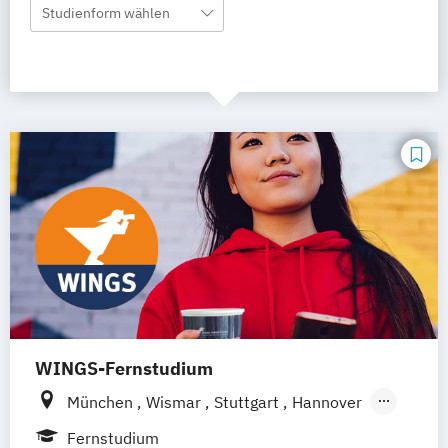
Studienform wählen
WINGS-Fernstudium
München
Wismar
Stuttgart
Hannover
Leipzig
Frankfurt am Main
Berlin
Fernstudium