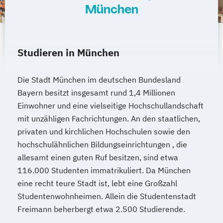
München
Virtual & Mixed Reality / Game
Wirtschafts­ingenieur­wesen
Programming
Verfahrenstechnik
Water Technology (EN)
Zukunftsmanagement
Studieren in München
Wirtschaftsingenieurwesen (DE/EN)
Wirtschaftsrecht
World Music (EN)
Die Stadt München im deutschen Bundesland
Bayern besitzt insgesamt rund 1,4 Millionen
Einwohner und eine vielseitige Hochschullandschaft
mit unzähligen Fachrichtungen. An den staatlichen,
privaten und kirchlichen Hochschulen sowie den
hochschulähnlichen Bildungseinrichtungen , die
allesamt einen guten Ruf besitzen, sind etwa
116.000 Studenten immatrikuliert. Da München
eine recht teure Stadt ist, lebt eine Großzahl
Studentenwohnheimen. Allein die Studentenstadt
Freimann beherbergt etwa 2.500 Studierende.