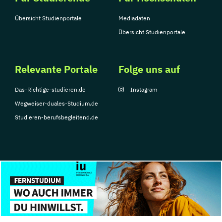
Übersicht Studienportale
Mediadaten
Übersicht Studienportale
Relevante Portale
Folge uns auf
Das-Richtige-studieren.de
Instagram
Wegweiser-duales-Studium.de
Studieren-berufsbegleitend.de
© Copyright 2026, TarGroup Media GmbH
Impressum
Über
Datenschutzerklärung
Nutzungsbedingungen
Barrier
uns