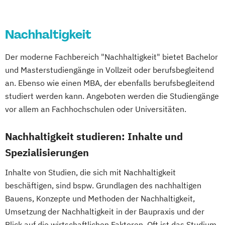
Informatik
Ingenieurpsychologie
International Business and Engineering
Personalmanagement
Innovations- und Technologiemanagement
(EN)
Public Relations & Kommunikation
Nachhaltigkeit
International Business and Leadership (EN)
Soziale Arbeit
Tourismusmanagement
Kommunikationsdesign
Wirtschaftsinformatik
Der moderne Fachbereich "Nachhaltigkeit" bietet Bachelor
Kunststofftechnik
Internationales Hotelmanagement
Wirtschaftsingenieurwesen Indsutrie 4.0
und Masterstudiengänge in Vollzeit oder berufsbegleitend
Lebensmittelverfahrenstechnik
Internationales Tourismus- und
Wirtschaftsingenieurwesen Management
an. Ebenso wie einen MBA, der ebenfalls berufsbegleitend
Leit- und Sicherungstechnik
Eventmanagement
Wirtschaftspsychologie
studiert werden kann. Angeboten werden die Studiengänge
Maschinenbau
Materials Science
Kommunikationsdesign (DE/EN)
vor allem an Fachhochschulen oder Universitäten.
Mathematik für Studierende
Kreatives Schreiben & Texten
ingenieurwissenschaftlicher Fächer
Nachhaltigkeit studieren: Inhalte und
MBA General Management (EN)
Mathematik für Studierende
Management der Kreativwirtschaft - PR-
Spezialisierungen
wirtschaftswissenschaftlicher Fächer
Management und Journalismus
Inhalte von Studien, die sich mit Nachhaltigkeit
Mechatronik
Mediengestaltung
Management und Leadership
beschäftigen, sind bspw. Grundlagen des nachhaltigen
Medizintechnik
Maschinenbau (DE/EN)
Bauens, Konzepte und Methoden der Nachhaltigkeit,
Mensch-Computer-Interaktion
Medien- und Kommunikations­management
Umsetzung der Nachhaltigkeit in der Baupraxis und der
Nachhaltiges Design
Blick auf die wirtschaftlichen Faktoren. Oft ist das Studium