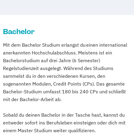
deutschlandweit
Bonn
Digitales Energiemanagement
Event Engineering (EN)
BWL - Projektmanagement
Einführung in die Elektrotechnik
Event- und Musikmanagement
BWL - Sozialmanagement
Einführung in die IT-Sicherheit
Fashion Design (EN)
BWL - Steuerberatung
Elektrische und hybride Antriebe
Bachelor
Film & Motion Design (EN)
BWL - Unternehmensführung
Elektro- und Informationstechnik
Film und Fernsehen
Film
BWL – Digital Business
Mit dem Bachelor Studium erlangst du einen international
Elektrotechnik
Television and Digital Narratives (EN)
BWL – International Management
anerkannten Hochschulabschluss. Meistens ist ein
Energieerzeugung aus Biomasse
Fotografie (EN)
BWL – Nachhaltigkeitsmanagement
Bachelorstudium auf drei Jahre (6 Semester)
Energieingenieurwesen
Gesundheitsmanagement und
BWL – Pflegemanagement
Regelstudienzeit ausgelegt. Während des Studiums
Energiespeichertechnik
Sozialmanagement
Bauingenieurwesen
sammelst du in den verschiedenen Kursen, den
Energieverfahrenstechnik
Healthcare Management (EN)
Betriebswirtschaftslehre
sogenannten Modulen, Credit Points (CPs). Das gesamte
Energiewirtschaft und -management
Illustration (DE/EN)
Digitale Transformation
E-Commerce
Bachelor-Studium umfasst 180 bis 240 CPs und schließt
Engineering Management
Industry 4.0: Automation
Elektrotechnik
Food Management
mit der Bachelor-Arbeit ab.
Fahrzeugtechnik
Game Design
Robotics & 3D Manufacturing (EN)
Gesundheitsmanagement
Game Development
Information Technology (EN)
Sobald du deinen Bachelor in der Tasche hast, kannst du
Immobilienwirtschaft
Informatik
Gestaltung interaktiver Systeme
entweder sofort ins Berufsleben einsteigen oder dich mit
International Business Administration (EN)
Kindheitspädagogik
Marketing
IT-Sicherheit
Industriedesign
einem Master Studium weiter qualifizieren.
Mediendesign
Online Marketing