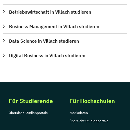
Tourismusmanagement
UX Design
Betriebswirtschaft in Villach studieren
Umweltingenieurwesen
Vertragsrecht
Wirtschaftsinformatik (DE/EN)
Business Management in Villach studieren
Wirtschaftsingenieurwesen
Wirtschaftsingenieurwesen Medizintechnik
Data Science in Villach studieren
Digital Business in Villach studieren
Wirtschaftspsychologie (DE/EN)
Wirtschaftsrecht
Ökonom/in
Für Studierende
Für Hochschulen
Übersicht Studienportale
Mediadaten
Übersicht Studienportale