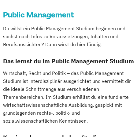
Multimediatechnik (DE/EN)
Erwachsenenbildung
Gegenwartsgesellschaft
Public Management
Informationstechnologien - Netzwerk- und
Beratung und Personalentwicklung
Volkswirtschaft
Wirtschaftsinformatik
Kommunikationstechnik (DE/EN)
Eventmanagement
Facility Management
Wirtschaftswissenschaft
Du willst ein Public Management Studium beginnen und
Integrated Systems and Circuits Design
Finance
Wirtschaftswissenschaft für Ingenieur/-
suchst nach Infos zu Voraussetzungen, Inhalten und
(EN)
Accounting und Taxation (DE/EN)
innen und Naturwissenschaftler/-innen
Berufsaussichten? Dann wirst du hier fündig!
International Business Management (EN)
Finanzmanagement
Klientenzentrierte evidenzbasierte
Finanzmanagement für Bankkaufleute
Das lernst du im Public Management Studium
Gesundheitsversorgung
Fintech
Fitnessökonomie
Game Design
Wirtschaft, Recht und Politik – das Public Management
Logopädie
Maschinenbau
Gartenbau
General Management
Studium ist interdisziplinär ausgerichtet und vermittelt dir
Maschinenbau / Leichtbau
Gerontologie
die ideale Schnittmenge aus verschiedenen
Medical Engineering and Analytics (EN)
Gesundheits- und Pflegepädagogik
Themenbereichen. Im Studium erhältst du eine fundierte
Nachhaltiges Immobilienmanagement
Gesundheitsmanagement
wirtschaftswissenschaftliche Ausbildung, gespickt mit
Physiotherapie
Gesundheitspsychologie
grundlegenden rechts-, politik- und
Public & Nonprofit-Management
Gesundheitspädagogik
sozialwissenschaftlichen Kenntnissen.
Radiologietechnologie
Soziale Arbeit
Gesundheitsökonomie
Growth Hacking
Soziale Arbeit: Entwickeln und Gestalten
Growth Hacking (DE/EN)