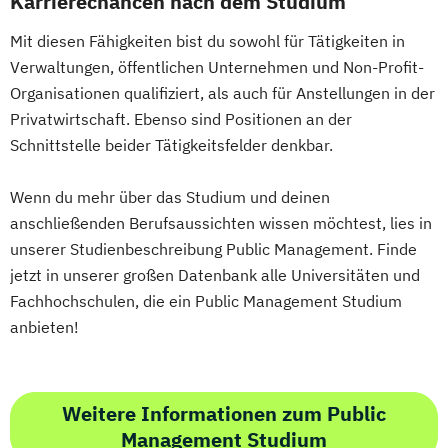
Karrierechancen nach dem Studium
Studyxplore Orientierungsstudienjahr
Growth Hacking for Entrepreneurs (DE/EN)
Mit diesen Fähigkeiten bist du sowohl für Tätigkeiten in
Sustainable Real Estate Management
Heilpädagogik
Verwaltungen, öffentlichen Unternehmen und Non-Profit-
Systems Design (EN)
Heilpädagogik und Inklusion
Organisationen qualifiziert, als auch für Anstellungen in der
Systems Engineering (DE/EN)
Heilpädagogik/Inklusionspädagogik
Privatwirtschaft. Ebenso sind Positionen an der
Wirtschaft - Business Management
Hotelmanagement (DE/EN)
Schnittstelle beider Tätigkeitsfelder denkbar.
Wirtschaft - Digital Business Management
IT-Betriebswirt/in
IT-Management
Wirtschaft - Digital Marketing & Sales (EN)
Immobilienmanagement
Wenn du mehr über das Studium und deinen
Wirtschaft - Digital Tax & Accounting
Immobilienmanagement für
anschließenden Berufsaussichten wissen möchtest, lies in
Wirtschaft - Hotel Management
unserer Studienbeschreibung Public Management. Finde
Immobilienkaufleute
Wirtschaft - Intercultural Management (EN)
jetzt in unserer großen Datenbank alle Universitäten und
Immobilienwirtschaft
Informatik
Fachhochschulen, die ein Public Management Studium
Information Technology Management
anbieten!
Wirtschaft - Public Management
(DE/EN)
Wirtschaft - Wirtschaftspsychologie
Innovation and Entrepreneurship (DE/EN)
Wirtschaftsingenieurwesen
International Healthcare Management
Weitere Informationen zum Public
(DE/EN)
Management Studium
International Management (DE/EN)