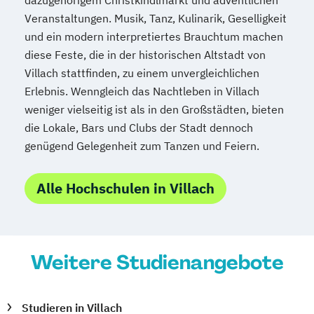
Veranstaltungen. Musik, Tanz, Kulinarik, Geselligkeit
Public Management
und ein modern interpretiertes Brauchtum machen
Public Management für
diese Feste, die in der historischen Altstadt von
Verwaltungsfachangestellte
Villach stattfinden, zu einem unvergleichlichen
Public Relations und Kommunikation
Erlebnis. Wenngleich das Nachtleben in Villach
Pädagogik
Pädagogik
weniger vielseitig ist als in den Großstädten, bieten
Bildungsberatung und Leitung
die Lokale, Bars und Clubs der Stadt dennoch
Robotics (DE/EN)
Social Media
genügend Gelegenheit zum Tanzen und Feiern.
Software Engineering (EN)
Softwareentwicklung (DE/EN)
Alle Hochschulen in Villach
Soziale Arbeit
Soziale Arbeit Schwerpunkt Kinder und
Jugendliche
Sozialmanagement
Weitere Studienangebote
Sozialpädagogik und Inklusion
Sportmanagement
Studieren in Villach
Supply Chain Management