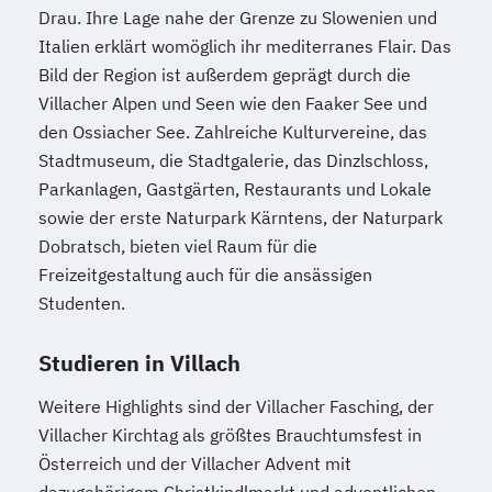
Drau. Ihre Lage nahe der Grenze zu Slowenien und
Mediendesign
Medieninformatik
Italien erklärt womöglich ihr mediterranes Flair. Das
Medienmanagement
Bild der Region ist außerdem geprägt durch die
Medizinische Informatik
Medizintechnik
Villacher Alpen und Seen wie den Faaker See und
Modemanagement
den Ossiacher See. Zahlreiche Kulturvereine, das
Nachhaltiges Management
New Work
Stadtmuseum, die Stadtgalerie, das Dinzlschloss,
Online Marketing
Parkanlagen, Gastgärten, Restaurants und Lokale
Online Marketing (DE/EN)
sowie der erste Naturpark Kärntens, der Naturpark
Personalentwicklung
Dobratsch, bieten viel Raum für die
Freizeitgestaltung auch für die ansässigen
Personalmanagement
Studenten.
Personalmanagement (DE/EN)
Pflege
Pflegemanagement
Pflegepädagogik
Studieren in Villach
Physiotherapie
Product Management (DE/EN)
Weitere Highlights sind der Villacher Fasching, der
Produktdesign
Villacher Kirchtag als größtes Brauchtumsfest in
Projektmanagement (DE/EN)
Österreich und der Villacher Advent mit
Psychologie
Public Health
dazugehörigem Christkindlmarkt und adventlichen