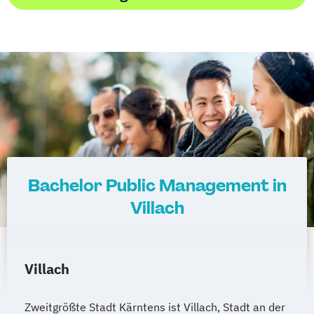
Internationales Marketing
Journalismus und digitale Kommunikation
Kindheitspädagogik
Kindheitspädagogik für Erzieher:innen
Kommunikationsdesign
Kommunikationspsychologie
Kultur- und Medienpädagogik
Logistikmanagement
Logopädie
Machine Learning (EN)
Bachelor Public Management in
Management (DE/EN)
Marketing
Villach
Marketing und digitale Medien
Marketingmanagement
Maschinenbau
Master of Business Administration (DE/EN)
Villach
Mechatronik
Zweitgrößte Stadt Kärntens ist Villach, Stadt an der
Mediation und Konfliktmanagement