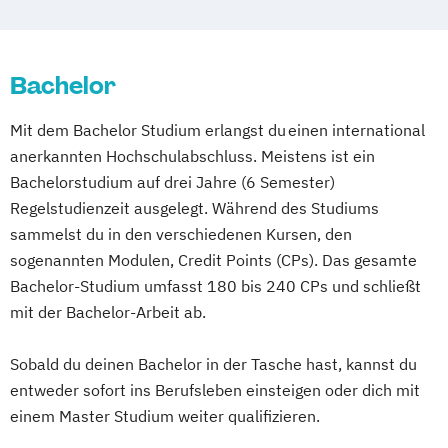
Disability & Diversity Studies
Disability
DevOps und Cloud Computing (DE/EN)
Mathematik
Diversity & Digitalisierung
Digital Business (DE/EN)
Mathematisch-technische
Dolmetschen: Österreichische
Bachelor
Digital Business Management
Softwareentwicklung
Gebärdensprache - Deutsch
Digital Entrepreneurship
Digital Health
Multimedia-Diplomstudium der
Mit dem Bachelor Studium erlangst du einen international
Electrical Energy & Mobility Systems (EN)
Digital Innovation and Intrapreneurship
Rechtswissenschaften
anerkannten Hochschulabschluss. Meistens ist ein
Ergotherapie
(DE/EN)
Nawi-Tec für Schüler*innen
Bachelorstudium auf drei Jahre (6 Semester)
Gesundheits- und Krankenpflege
Digital Product Management
Neuere deutsche Literatur im
Regelstudienzeit ausgelegt. Während des Studiums
Gesundheits- und Pflegemanagement
Digital Transformation Management -
medienkulturellen Kontext
sammelst du in den verschiedenen Kursen, den
Gesundheitsmanagement
Gesundheitswesen
Philosophie - Philosophie im europäischen
sogenannten Modulen, Credit Points (CPs). Das gesamte
Green Transition Engineering (EN)
Digitale Betriebswirtschaftslehre
Kontext
Bachelor-Studium umfasst 180 bis 240 CPs und schließt
Hebammen
Digitale Transformation
Diätetik
Politikwissenschaft – Regieren und
mit der Bachelor-Arbeit ab.
Industrial Engineering & Management
E-Beratung in der Pädagogik
Partizipation
Industrial Power Electronics (EN)
E-Commerce
Elektrotechnik
Sobald du deinen Bachelor in der Tasche hast, kannst du
Politikwissenschaft
Informationstechnologien - Medizintechnik
entweder sofort ins Berufsleben einsteigen oder dich mit
Engineering (DE/EN)
Verwaltungswissenschaft
Soziologie
(DE/EN)
einem Master Studium weiter qualifizieren.
Entrepreneurship (DE/EN)
Ergotherapie
Praktische Informatik
Psychologie
Informationstechnologien -
Ernährungswissenschaften
Soziologie - Zugänge zur