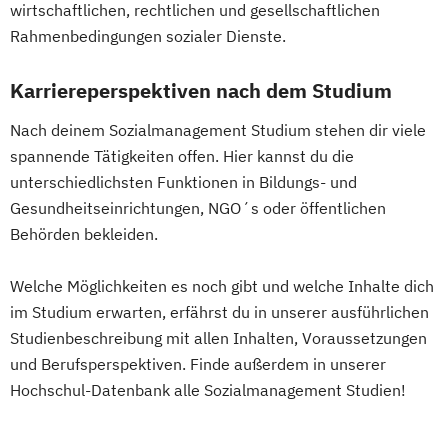
wirtschaftlichen, rechtlichen und gesellschaftlichen
Erwachsenenbildung
Rahmenbedingungen sozialer Dienste.
Beratung und Personalentwicklung
Eventmanagement
Facility Management
Karriereperspektiven nach dem Studium
Finance
Nach deinem Sozialmanagement Studium stehen dir viele
Accounting und Taxation (DE/EN)
spannende Tätigkeiten offen. Hier kannst du die
Finanzmanagement
unterschiedlichsten Funktionen in Bildungs- und
Finanzmanagement für Bankkaufleute
Gesundheitseinrichtungen, NGO´s oder öffentlichen
Fintech
Fitnessökonomie
Game Design
Behörden bekleiden.
Gartenbau
General Management
Gerontologie
Welche Möglichkeiten es noch gibt und welche Inhalte dich
Gesundheits- und Pflegepädagogik
im Studium erwarten, erfährst du in unserer ausführlichen
Gesundheitsmanagement
Studienbeschreibung mit allen Inhalten, Voraussetzungen
Gesundheitspsychologie
und Berufsperspektiven. Finde außerdem in unserer
Hochschul-Datenbank alle Sozialmanagement Studien!
Gesundheitspädagogik
Gesundheitsökonomie
Growth Hacking
Growth Hacking (DE/EN)