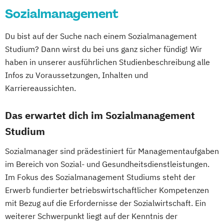
Sozialmanagement
DevOps und Cloud Computing (DE/EN)
Digital Business (DE/EN)
Du bist auf der Suche nach einem Sozialmanagement
Digital Business Management
Studium? Dann wirst du bei uns ganz sicher fündig! Wir
Digital Entrepreneurship
Digital Health
haben in unserer ausführlichen Studienbeschreibung alle
Digital Innovation and Intrapreneurship
Infos zu Voraussetzungen, Inhalten und
(DE/EN)
Karriereaussichten.
Digital Product Management
Digital Transformation Management -
Das erwartet dich im Sozialmanagement
Gesundheitswesen
Studium
Digitale Betriebswirtschaftslehre
Sozialmanager sind prädestiniert für Managementaufgaben
Digitale Transformation
Diätetik
im Bereich von Sozial- und Gesundheitsdienstleistungen.
E-Beratung in der Pädagogik
Im Fokus des Sozialmanagement Studiums steht der
E-Commerce
Elektrotechnik
Erwerb fundierter betriebswirtschaftlicher Kompetenzen
Engineering (DE/EN)
mit Bezug auf die Erfordernisse der Sozialwirtschaft. Ein
Entrepreneurship (DE/EN)
Ergotherapie
weiterer Schwerpunkt liegt auf der Kenntnis der
Ernährungswissenschaften