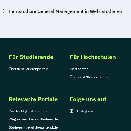
Internationales Marketing
Fernstudium General Management in Wels studieren
Journalismus und digitale Kommunikation
Kindheitspädagogik
Kindheitspädagogik für Erzieher:innen
Kommunikationsdesign
Kommunikationspsychologie
Für Studierende
Für Hochschulen
Kultur- und Medienpädagogik
Logistikmanagement
Logopädie
Übersicht Studienportale
Mediadaten
Machine Learning (EN)
Übersicht Studienportale
Management (DE/EN)
Marketing
Marketing und digitale Medien
Marketingmanagement
Maschinenbau
Relevante Portale
Folge uns auf
Master of Business Administration (DE/EN)
Das-Richtige-studieren.de
Instagram
Wegweiser-duales-Studium.de
Mechatronik
Studieren-berufsbegleitend.de
Mediation und Konfliktmanagement