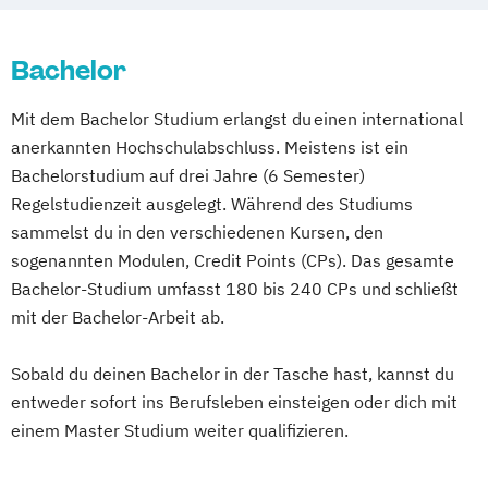
Wirtschaftspsychologie
Betriebswirtschaftslehre und Customer
Experience Management
Bachelor
Betriebswirtschaftslehre und Führung
Mit dem Bachelor Studium erlangst du einen international
Betriebswirtschaftslehre – Industrial
anerkannten Hochschulabschluss. Meistens ist ein
Management
Bachelorstudium auf drei Jahre (6 Semester)
Betriebswirtschaftslehre – Office
Regelstudienzeit ausgelegt. Während des Studiums
Management
sammelst du in den verschiedenen Kursen, den
Business Administration (DE/EN)
sogenannten Modulen, Credit Points (CPs). Das gesamte
Business Intelligence
Bachelor-Studium umfasst 180 bis 240 CPs und schließt
Business Intelligence (DE/EN)
mit der Bachelor-Arbeit ab.
Cloud Computing
Coaching
Coaching und Supervision
Sobald du deinen Bachelor in der Tasche hast, kannst du
Computer Science (DE/EN)
Controlling
entweder sofort ins Berufsleben einsteigen oder dich mit
Customer Centricity
einem Master Studium weiter qualifizieren.
Cyber Security (DE/EN)
Data Management (DE/EN)