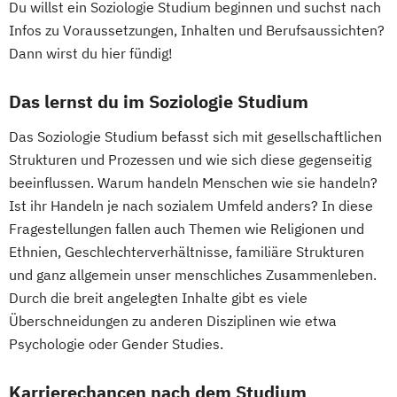
Du willst ein Soziologie Studium beginnen und suchst nach
Digital Business Management
Wirtschaftswissenschaft für Ingenieur/-
Infos zu Voraussetzungen, Inhalten und Berufsaussichten?
Digital Entrepreneurship
Digital Health
innen und Naturwissenschaftler/-innen
Dann wirst du hier fündig!
Digital Innovation and Intrapreneurship
(DE/EN)
Das lernst du im Soziologie Studium
Digital Product Management
Das Soziologie Studium befasst sich mit gesellschaftlichen
Digital Transformation Management -
Strukturen und Prozessen und wie sich diese gegenseitig
Gesundheitswesen
beeinflussen. Warum handeln Menschen wie sie handeln?
Digitale Betriebswirtschaftslehre
Ist ihr Handeln je nach sozialem Umfeld anders? In diese
Digitale Transformation
Diätetik
Fragestellungen fallen auch Themen wie Religionen und
E-Beratung in der Pädagogik
Ethnien, Geschlechterverhältnisse, familiäre Strukturen
E-Commerce
Elektrotechnik
und ganz allgemein unser menschliches Zusammenleben.
Engineering (DE/EN)
Durch die breit angelegten Inhalte gibt es viele
Entrepreneurship (DE/EN)
Ergotherapie
Überschneidungen zu anderen Disziplinen wie etwa
Ernährungswissenschaften
Psychologie oder Gender Studies.
Erwachsenenbildung
Beratung und Personalentwicklung
Karrierechancen nach dem Studium