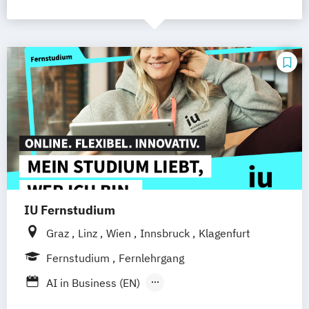
IU Fernstudium
Graz
Linz
Wien
Innsbruck
Klagenfurt
Fernstudium
Fernlehrgang
AI in Business (EN)
AR/VR/XR Development & Design