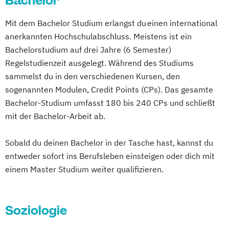
Bachelor
Betriebswirtschaftslehre und Führung
Multimedia-Diplomstudium der
Mit dem Bachelor Studium erlangst du einen international
Betriebswirtschaftslehre – Industrial
Rechtswissenschaften
anerkannten Hochschulabschluss. Meistens ist ein
Management
Nawi-Tec für Schüler*innen
Bachelorstudium auf drei Jahre (6 Semester)
Betriebswirtschaftslehre – Office
Neuere deutsche Literatur im
Regelstudienzeit ausgelegt. Während des Studiums
Management
medienkulturellen Kontext
sammelst du in den verschiedenen Kursen, den
Business Administration (DE/EN)
Philosophie - Philosophie im europäischen
sogenannten Modulen, Credit Points (CPs). Das gesamte
Business Intelligence
Kontext
Bachelor-Studium umfasst 180 bis 240 CPs und schließt
Business Intelligence (DE/EN)
Politikwissenschaft – Regieren und
mit der Bachelor-Arbeit ab.
Cloud Computing
Coaching
Partizipation
Coaching und Supervision
Sobald du deinen Bachelor in der Tasche hast, kannst du
Politikwissenschaft
Computer Science (DE/EN)
Controlling
entweder sofort ins Berufsleben einsteigen oder dich mit
Verwaltungswissenschaft
Soziologie
Customer Centricity
einem Master Studium weiter qualifizieren.
Praktische Informatik
Psychologie
Cyber Security (DE/EN)
Soziologie - Zugänge zur
Data Management (DE/EN)
Gegenwartsgesellschaft
Soziologie
DevOps und Cloud Computing (DE/EN)
Volkswirtschaft
Wirtschaftsinformatik
Digital Business (DE/EN)
Wirtschaftswissenschaft