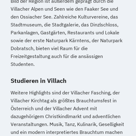
Bild der Region ist außerdem geprägt durch die
Kindheitspädagogik
Villacher Alpen und Seen wie den Faaker See und
Kindheitspädagogik für Erzieher:innen
den Ossiacher See. Zahlreiche Kulturvereine, das
Kommunikationsdesign
Stadtmuseum, die Stadtgalerie, das Dinzlschloss,
Kommunikationspsychologie
Parkanlagen, Gastgärten, Restaurants und Lokale
Kultur- und Medienpädagogik
sowie der erste Naturpark Kärntens, der Naturpark
Logistikmanagement
Logopädie
Dobratsch, bieten viel Raum für die
Freizeitgestaltung auch für die ansässigen
Machine Learning (EN)
Studenten.
Management (DE/EN)
Marketing
Marketing und digitale Medien
Studieren in Villach
Marketingmanagement
Maschinenbau
Master of Business Administration (DE/EN)
Weitere Highlights sind der Villacher Fasching, der
Villacher Kirchtag als größtes Brauchtumsfest in
Mechatronik
Österreich und der Villacher Advent mit
Mediation und Konfliktmanagement
dazugehörigem Christkindlmarkt und adventlichen
Veranstaltungen. Musik, Tanz, Kulinarik, Geselligkeit
Mediendesign
Medieninformatik
und ein modern interpretiertes Brauchtum machen
Medienmanagement