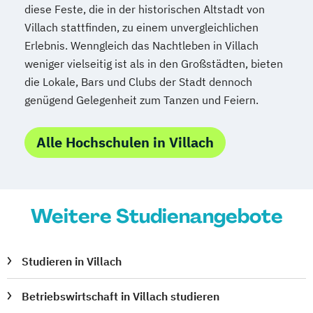
diese Feste, die in der historischen Altstadt von
Medizinische Informatik
Medizintechnik
Villach stattfinden, zu einem unvergleichlichen
Modemanagement
Erlebnis. Wenngleich das Nachtleben in Villach
Nachhaltiges Management
New Work
weniger vielseitig ist als in den Großstädten, bieten
Online Marketing
die Lokale, Bars und Clubs der Stadt dennoch
Online Marketing (DE/EN)
genügend Gelegenheit zum Tanzen und Feiern.
Personalentwicklung
Personalmanagement
Alle Hochschulen in Villach
Personalmanagement (DE/EN)
Pflege
Pflegemanagement
Pflegepädagogik
Physiotherapie
Product Management (DE/EN)
Weitere Studienangebote
Produktdesign
Projektmanagement (DE/EN)
Studieren in Villach
Psychologie
Public Health
Public Management
Betriebswirtschaft in Villach studieren
Public Management für