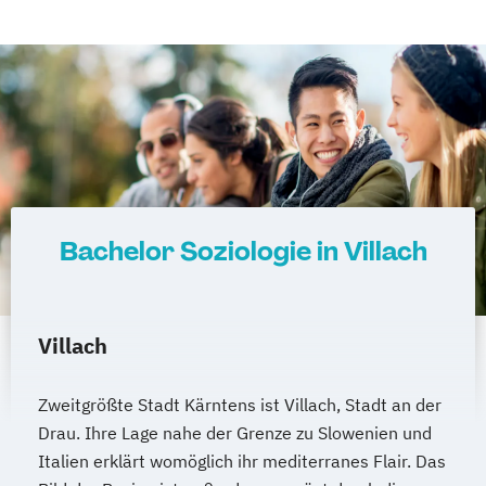
Heilpädagogik und Inklusion
Heilpädagogik/Inklusionspädagogik
Hotelmanagement (DE/EN)
IT-Betriebswirt/in
IT-Management
Immobilienmanagement
Immobilienmanagement für
Immobilienkaufleute
Immobilienwirtschaft
Informatik
Bachelor Soziologie in Villach
Information Technology Management
(DE/EN)
Innovation and Entrepreneurship (DE/EN)
Villach
International Healthcare Management
(DE/EN)
Zweitgrößte Stadt Kärntens ist Villach, Stadt an der
International Management (DE/EN)
Drau. Ihre Lage nahe der Grenze zu Slowenien und
Internationales Marketing
Italien erklärt womöglich ihr mediterranes Flair. Das
Journalismus und digitale Kommunikation