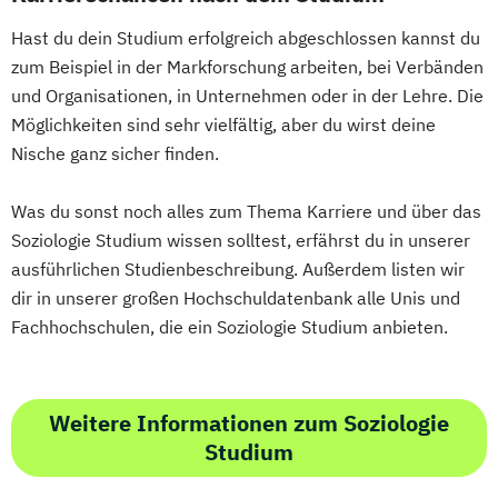
Eventmanagement
Facility Management
Hast du dein Studium erfolgreich abgeschlossen kannst du
Finance
zum Beispiel in der Markforschung arbeiten, bei Verbänden
Accounting und Taxation (DE/EN)
und Organisationen, in Unternehmen oder in der Lehre. Die
Finanzmanagement
Möglichkeiten sind sehr vielfältig, aber du wirst deine
Finanzmanagement für Bankkaufleute
Nische ganz sicher finden.
Fintech
Fitnessökonomie
Game Design
Gartenbau
General Management
Was du sonst noch alles zum Thema Karriere und über das
Gerontologie
Soziologie Studium wissen solltest, erfährst du in unserer
ausführlichen Studienbeschreibung. Außerdem listen wir
Gesundheits- und Pflegepädagogik
dir in unserer großen Hochschuldatenbank alle Unis und
Gesundheitsmanagement
Fachhochschulen, die ein Soziologie Studium anbieten.
Gesundheitspsychologie
Gesundheitspädagogik
Gesundheitsökonomie
Growth Hacking
Weitere Informationen zum Soziologie
Growth Hacking (DE/EN)
Studium
Growth Hacking for Entrepreneurs (DE/EN)
Heilpädagogik