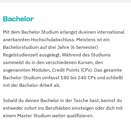
Mathematik
Regionale Transformationen
Mathematisch-technische
Germanistik
Bachelor
Softwareentwicklung
Germanistik im interkulturellen Kontext
Multimedia-Diplomstudium der
Mit dem Bachelor Studium erlangst du einen international
Geschichte
Informatics
Rechtswissenschaften
anerkannten Hochschulabschluss. Meistens ist ein
Information Management
Nawi-Tec für Schüler*innen
Bachelorstudium auf drei Jahre (6 Semester)
Information and Communications
Neuere deutsche Literatur im
Regelstudienzeit ausgelegt. Während des Studiums
Engineering
medienkulturellen Kontext
sammelst du in den verschiedenen Kursen, den
Information and Communications
Philosophie - Philosophie im europäischen
sogenannten Modulen, Credit Points (CPs). Das gesamte
Engineering: Studienzweig Autonomous
Kontext
Bachelor-Studium umfasst 180 bis 240 CPs und schließt
Systems and Robotics
Politikwissenschaft – Regieren und
mit der Bachelor-Arbeit ab.
Information and Communications
Partizipation
Engineering: Studienzweig Networks and
Sobald du deinen Bachelor in der Tasche hast, kannst du
Politikwissenschaft
Communications
entweder sofort ins Berufsleben einsteigen oder dich mit
Verwaltungswissenschaft
Soziologie
Information and Communications
einem Master Studium weiter qualifizieren.
Praktische Informatik
Psychologie
Engineering: Studienzweig
Soziologie - Zugänge zur
Wirtschaftsingenieurwesen