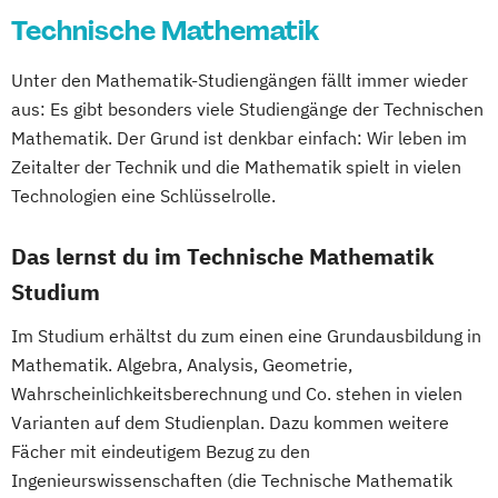
Gegenwartsgesellschaft
Technische Mathematik
International Business and Economics
Volkswirtschaft
Wirtschaftsinformatik
International Management
Wirtschaftswissenschaft
Unter den Mathematik-Studiengängen fällt immer wieder
Kreatives Schreiben und Schreibkulturen
Wirtschaftswissenschaft für Ingenieur/-
aus: Es gibt besonders viele Studiengänge der Technischen
Lehramt
Liberal Arts
Management
innen und Naturwissenschaftler/-innen
Mathematik. Der Grund ist denkbar einfach: Wir leben im
Economics
and Data Science
Zeitalter der Technik und die Mathematik spielt in vielen
Mathematics
Technologien eine Schlüsselrolle.
Media and Convergence Management
Medien
Kommunikation und Kultur
Das lernst du im Technische Mathematik
Medien- und
Studium
Kommunikationswissenschaften
Im Studium erhältst du zum einen eine Grundausbildung in
Philosophie
Psychologie
Mathematik. Algebra, Analysis, Geometrie,
Robotics and Artificial Intelligence
Wahrscheinlichkeitsberechnung und Co. stehen in vielen
Romanistik
Slawistik
Varianten auf dem Studienplan. Dazu kommen weitere
Sozialpädagogik und soziale Inklusion
Fächer mit eindeutigem Bezug zu den
Technische Mathematik
Visuelle Kultur
Ingenieurswissenschaften (die Technische Mathematik
Wirtschaft und Recht