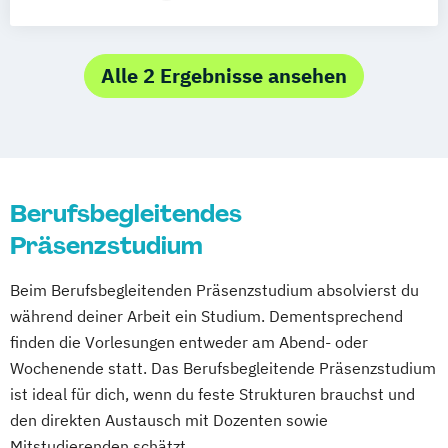
Internationale Betriebswirtschaft - Vollzeit
Doctor of Business Administration
Executive MBA
Internationale Betriebswirtschaft -
Innovation und Produktmanagement
Alle 2 Ergebnisse ansehen
berufsbegleitend
Klinische Psychologie
Marketing
Internationale Betriebswirtschaft -
Organisationsberatung
Zukunftsfähiges Management | Marketing
Personal- und Organisationsentwicklung
Sales & Innovation
Psychologie
Psychosoziale Beratung
Internationale Betriebswirtschaft -
Berufsbegleitendes
Psychotherapeutisches Propädeutikum
Zukunftsfähiges Management | People
Präsenzstudium
Pädagogik
Organisation & Transformation
Seilbahnen - Engineering & Management
Internationale Betriebswirtschaft -
Beim Berufsbegleitenden Präsenzstudium absolvierst du
Standort- und Regionalmanagement
Zukunftsfähiges Management | Vertiefung
während deiner Arbeit ein Studium. Dementsprechend
Supervision und Coaching
finden die Vorlesungen entweder am Abend- oder
Accounting
überholz / Culture Timber Architecture
Wochenende statt. Das Berufsbegleitende Präsenzstudium
Controlling & Finance
Mechatronics
ist ideal für dich, wenn du feste Strukturen brauchst und
Mechatronik - Vollzeit
den direkten Austausch mit Dozenten sowie
Mechatronik - berufsbegleitend
Mitstudierenden schätzt.