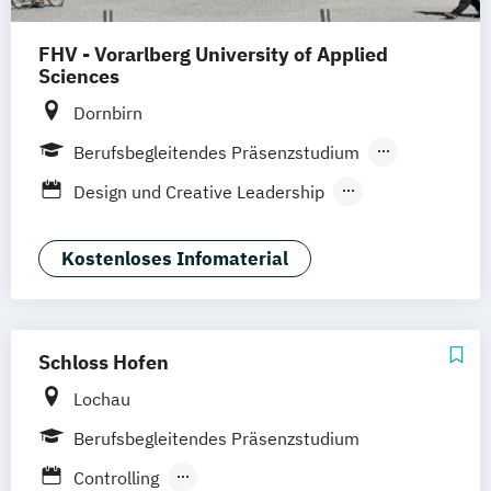
FHV - Vorarlberg University of Applied
Sciences
Dornbirn
Berufsbegleitendes Präsenzstudium
Vollzeit
Duales Studium
Design und Creative Leadership
Berufsbegleitender Präsenzlehrgang
Elektronik und Informationstechnologie
Gesundheits- und Krankenpflege - Vollzeit
Kostenloses Infomaterial
Gesundheits- und Krankenpflege Upgrade
Informatik
Informatik - Software and Information
Schloss Hofen
Engineering
Lochau
Informatik – Digital Innovation
InterMedia
Berufsbegleitendes Präsenzstudium
International Management & Leadership
Controlling