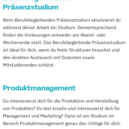
Management
Präsenzstudium
Business Innovation & Brand Experience
Beim Berufsbegleitenden Präsenzstudium absolvierst du
Marketing
während deiner Arbeit ein Studium. Dementsprechend
Computer Science (EN)
finden die Vorlesungen entweder am Abend- oder
Consumer Research & Data Driven
Wochenende statt. Das Berufsbegleitende Präsenzstudium
Marketing
ist ideal für dich, wenn du feste Strukturen brauchst und
Controlling & Business Intelligence
den direkten Austausch mit Dozenten sowie
Diagnostischer Ultraschall – Sonographie
Mitstudierenden schätzt.
E-Commerce
Eco Design
Entrepreneurship & Applied Management
Ergotherapie
Produktmanagement
Gesundheits- und Krankenpflege
Du interessierst dich für die Produktion und Herstellung
Green Marketing &
von Produkten? Du bist kreativ und interessierst dich für
Nachhaltigkeitskommunikation (DE/EN)
Management und Marketing? Dann ist ein Studium im
Health Care Informatics
Bereich Produktmanagement genau das richtige für dich.
Immobilienmanagement
Informatik