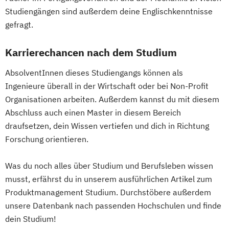
Regenerative Energiesysteme &
Studiengängen sind außerdem deine Englischkenntnisse
technisches Energiemanagement
gefragt.
Robotik
Karrierechancen nach dem Studium
Softwaretechnik & Digitaler Systembau
Strategisches Marketing &
AbsolventInnen dieses Studiengangs können als
Kampagnenmanagement
Ingenieure überall in der Wirtschaft oder bei Non-Profit
Strategisches Sicherheitsmanagement
Organisationen arbeiten. Außerdem kannst du mit diesem
Sustainable Finance & Digital
Abschluss auch einen Master in diesem Bereich
Transformation (EN)
draufsetzen, dein Wissen vertiefen und dich in Richtung
Training & Sport
Forschung orientieren.
Vorbereitungslehrgang Bachelor (Studieren
ohne Matura)
Was du noch alles über Studium und Berufsleben wissen
musst, erfährst du in unserem ausführlichen Artikel zum
Wirtschaftsberatung
Produktmanagement Studium. Durchstöbere außerdem
Wirtschaftsingenieur
unsere Datenbank nach passenden Hochschulen und finde
Wirtschaftskriminalität & Cyber Crime
dein Studium!