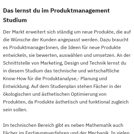
Journalismus &
Das lernst du im Produktmanagement
Unternehmenskommunikation
Studium
Lebensmittel-Produktentwicklung &
Ressourcenmanagement
Der Markt erweitert sich ständig um neue Produkte, die auf
Logopädie
Mechatronik
die Wünsche der Kunden angepasst werden. Dazu braucht
Mechatronik - Mikrosystemtechnik
es ProduktmanagerInnen, die Ideen für neue Produkte
MedTech – Functional Imaging
entwickeln, sie bewerten, auswählen und umsetzen. An der
Schnittstelle von Marketing, Design und Technik lernst du
Conventional & Ion Radiotherapy (EN)
in diesem Studium das technische und wirtschaftliche
Nachhaltige Produktion &
Know-How für die Produktanalyse,- Planung und
Kreislaufwirtschaft
Entwicklung. Auf dem Studienplan stehen Fächer in der
Personal
Organisation & Strategie
ökologischen und ästhetischen Optimierung von
Polizeiliche Führung
Praxisanleitung
Produkten, da Produkte ästhetisch und funktional zugleich
Produktmarketing & Projektmanagement
sein sollen.
Pädagogisch-Didaktischer Lehrgang für
Lehrende des Exekutivdienstes
Im technischen Bereich gibt es neben Mathematik auch
Radiologietechnologie
Fächer im Fertigungsverfahren und der Mechanik. In vielen