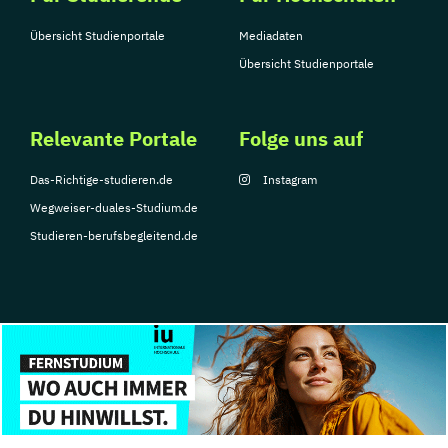
Übersicht Studienportale
Mediadaten
Übersicht Studienportale
Relevante Portale
Folge uns auf
Das-Richtige-studieren.de
Instagram
Wegweiser-duales-Studium.de
Studieren-berufsbegleitend.de
© Copyright 2026, TarGroup Media GmbH
Impressum
Über
Datenschutzerklärung
Nutzungsbedingungen
Barrier
uns