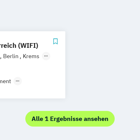
reich (WIFI)
Berlin
Krems
nstadt
ment
ent
ufsberatung
nagement
nt
Alle 1 Ergebnisse ansehen
nd Media
anagement