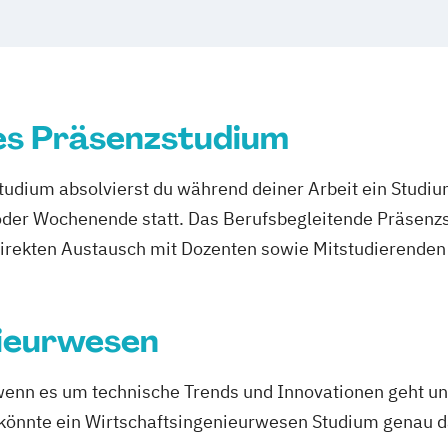
agement
ss Technologies
rkauf
es Präsenzstudium
ganisation
ingenieurwesen
udium absolvierst du während deiner Arbeit ein Studi
er Wochenende statt. Das Berufsbegleitende Präsenzstu
direkten Austausch mit Dozenten sowie Mitstudierenden 
ieurwesen
wenn es um technische Trends und Innovationen geht un
önnte ein Wirtschaftsingenieurwesen Studium genau das