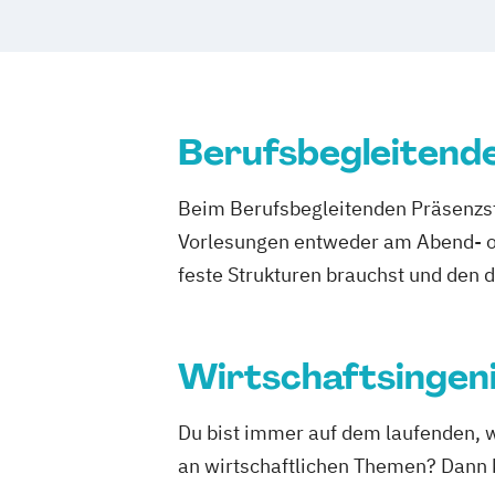
Human Resources Management
Integrales Gebäude- und Energieman
Management in Information and Busine
Management und IT
Marketing und Ve
Berufsbegleitend
Personalmanagement
Führung und Or
Real Estate Management
Wirtschafts
Beim Berufsbegleitenden Präsenzst
Vorlesungen entweder am Abend- od
feste Strukturen brauchst und den 
Wirtschaftsingen
Du bist immer auf dem laufenden, 
an wirtschaftlichen Themen? Dann k