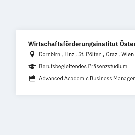
Wirtschaftsförderungsinstitut Öster
Dornbirn
Linz
St. Pölten
Graz
Wien
Klagenfurt
Innsbruck
Salzburg
Eise
Berufsbegleitendes Präsenzstudium
Advanced Academic Business Manage
Angewandtes Unternehmensmanagem
Bilanzbuchhaltung
Bildungs- und Ber
Business & Engineering
Business Ma
Corporate Governance and Manageme
Designing Digital Business
Film
TV u
Global Sales and Marketing
Handelsm