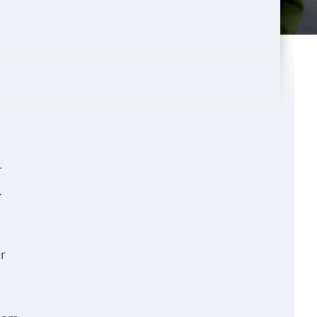
r
.
r