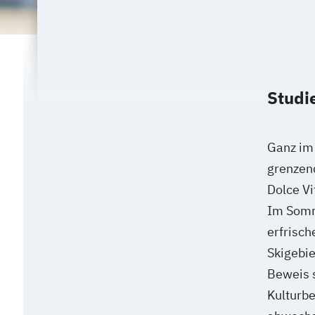
Studi
Ganz im 
grenzend
Dolce Vi
Im Somm
erfrisc
Skigebie
Beweis s
Kulturbe