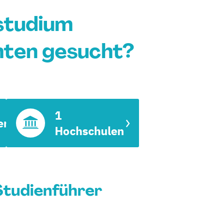
studium
nten gesucht?
1
en
Hochschulen
Studienführer