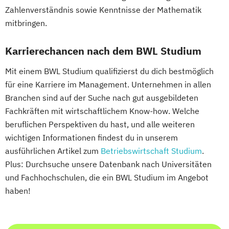
Recht im Notariat
Zahlenverständnis sowie Kenntnisse der Mathematik
Smart Building Technologies (EN)
mitbringen.
Social Design & Sustainable Innovation
(EN)
Karrierechancen nach dem BWL Studium
Soziale Arbeit
Mit einem BWL Studium qualifizierst du dich bestmöglich
Strategic Communication & Leadership
für eine Karriere im Management. Unternehmen in allen
Strategic Design (EN)
Branchen sind auf der Suche nach gut ausgebildeten
Supply Chain Management (DE/EN)
Fachkräften mit wirtschaftlichem Know-how. Welche
Systemische Beratung und Management
beruflichen Perspektiven du hast, und alle weiteren
Tanz- und Bewegungstherapie (DE/EN)
wichtigen Informationen findest du in unserem
UX Design and Content Creation (EN)
ausführlichen Artikel zum
Betriebswirtschaft Studium
.
User Experience (UX) and Data-Driven
Plus: Durchsuche unsere Datenbank nach Universitäten
Design (EN)
und Fachhochschulen, die ein BWL Studium im Angebot
VR & Game Development (DE/EN)
haben!
Virtual Reality & Game Development -
Virtual & Mixed Reality / Game