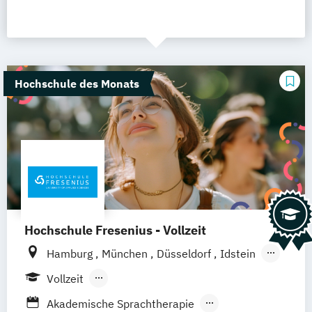
Hochschule des Monats
Hochschule Fresenius - Vollzeit
Hamburg
München
Düsseldorf
Idstein
Berlin
Frankfurt am Main
Köln
Vollzeit
Heidelberg
Wiesbaden
Wolfenbüttel
Berufsbegleitendes Präsenzstudium
Akademische Sprachtherapie