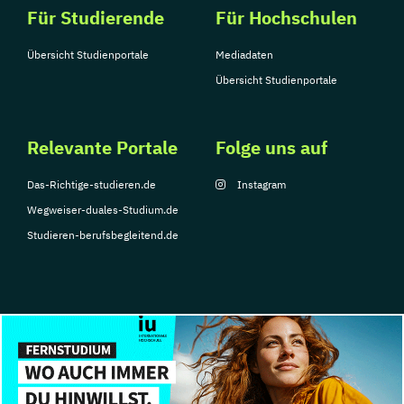
Für Studierende
Für Hochschulen
Übersicht Studienportale
Mediadaten
Übersicht Studienportale
Relevante Portale
Folge uns auf
Das-Richtige-studieren.de
Instagram
Wegweiser-duales-Studium.de
Studieren-berufsbegleitend.de
© Copyright 2026, TarGroup Media GmbH
Impressum
Über
Datenschutzerklärung
Nutzungsbedingungen
Barrier
uns