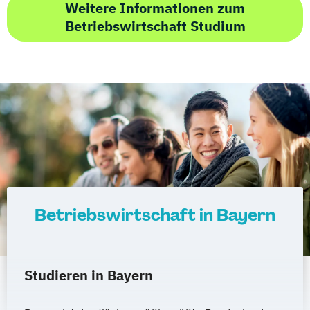
Weitere Informationen zum
Programming
Betriebswirtschaft Studium
Water Technology (EN)
Wirtschaftsingenieurwesen (DE/EN)
Wirtschaftsrecht
World Music (EN)
Betriebswirtschaft in Bayern
Studieren in Bayern