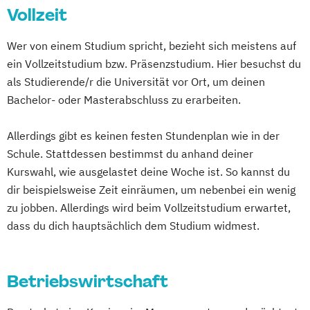
(EN)
Tourismusmanagement
Vollzeit
Journalistik und Strategische
International Business and Leadership (EN)
Wirtschaftsinformatik
Kommunikation
Wer von einem Studium spricht, bezieht sich meistens auf
Wirtschaftsinformatik - Schwerpunkt E-
Kulturwirtschaft/International Cultural and
ein Vollzeitstudium bzw. Präsenzstudium. Hier besuchst du
Internationales Hotelmanagement
Business
Business Studies
als Studierende/r die Universität vor Ort, um deinen
Internationales Tourismus- und
Wirtschaftsingenieurwesen
Medien und Kommunikation
Bachelor- oder Masterabschluss zu erarbeiten.
Eventmanagement
Wirtschaftspsychologie
Wirtschaftsrecht
Rechtswissenschaften (Jura)
Kommunikationsdesign (DE/EN)
Wirtschaftsrecht mit internationalen
Allerdings gibt es keinen festen Stundenplan wie in der
Kreatives Schreiben & Texten
Aspekten
Schule. Stattdessen bestimmst du anhand deiner
MBA General Management (EN)
Kurswahl, wie ausgelastet deine Woche ist. So kannst du
Management der Kreativwirtschaft - PR-
dir beispielsweise Zeit einräumen, um nebenbei ein wenig
Management und Journalismus
zu jobben. Allerdings wird beim Vollzeitstudium erwartet,
Management und Leadership
dass du dich hauptsächlich dem Studium widmest.
Maschinenbau (DE/EN)
Medien- und Kommunikations­management
Betriebswirtschaft
Medienkommunikation und