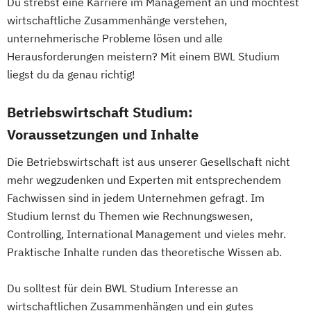
Du strebst eine Karriere im Management an und möchtest
Medienproduktion
wirtschaftliche Zusammenhänge verstehen,
Medizinische Ernährungswissenschaft und
unternehmerische Probleme lösen und alle
Ernährungstherapie
Herausforderungen meistern? Mit einem BWL Studium
Mobility and Automotive Industry (EN)
liegst du da genau richtig!
Musikproduktion (DE/EN)
Musiktherapie
Pflege | ausbildungsbegleitend
Betriebswirtschaft Studium:
Photography (EN)
Voraussetzungen und Inhalte
Physician Assistant (mit Vorausbildung)
Physiotherapie
Popularmusik (DE/EN)
Die Betriebswirtschaft ist aus unserer Gesellschaft nicht
mehr wegzudenken und Experten mit entsprechendem
Produktdesign - Automobildesign (EN/DE)
Fachwissen sind in jedem Unternehmen gefragt. Im
Produktdesign - Industriedesign (EN/DE)
Studium lernst du Themen wie Rechnungswesen,
Projektmanagement Bau
Psychologie
Controlling, International Management und vieles mehr.
Psychologie – Schwerpunkt:
Praktische Inhalte runden das theoretische Wissen ab.
Wirtschaftspsychologie
Psychosoziale Beratung und
Du solltest für dein BWL Studium Interesse an
Gesundheitsförderung
wirtschaftlichen Zusammenhängen und ein gutes