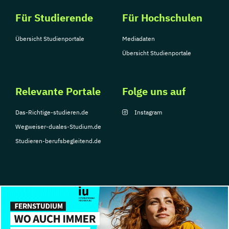
Für Studierende
Für Hochschulen
Übersicht Studienportale
Mediadaten
Übersicht Studienportale
Relevante Portale
Folge uns auf
Das-Richtige-studieren.de
Instagram
Wegweiser-duales-Studium.de
Studieren-berufsbegleitend.de
© Copyright 2026, TarGroup Media GmbH
Impressum
Über
Datenschutzerklärung
Nutzungsbedingungen
Barrier