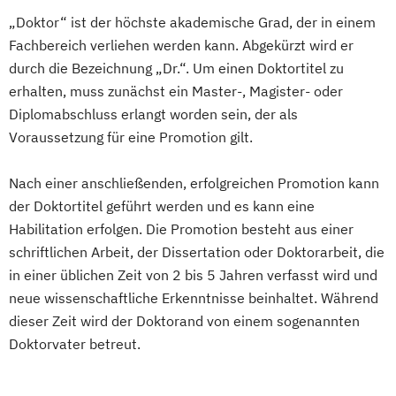
Fotografie und zeitbasierte Medien
„Doktor“ ist der höchste akademische Grad, der in einem
Grafik Design
Grafik und Werbung
Fachbereich verliehen werden kann. Abgekürzt wird er
Mode)
durch die Bezeichnung „Dr.“. Um einen Doktortitel zu
Doktoratsstudium Künstlerische Forschung
erhalten, muss zunächst ein Master-, Magister- oder
Diplomabschluss erlangt worden sein, der als
Doktoratsstudium der
Voraussetzung für eine Promotion gilt.
Naturwissenschaften
Doktoratsstudium der Philosophie
Nach einer anschließenden, erfolgreichen Promotion kann
Doktoratsstudium der technischen
der Doktortitel geführt werden und es kann eine
Habilitation erfolgen. Die Promotion besteht aus einer
Wissenschaften
schriftlichen Arbeit, der Dissertation oder Doktorarbeit, die
Experimental Game Cultures
in einer üblichen Zeit von 2 bis 5 Jahren verfasst wird und
Global Challenges and Sustainable
neue wissenschaftliche Erkenntnisse beinhaltet. Während
Developments
dieser Zeit wird der Doktorand von einem sogenannten
Industrial Design
Doktorvater betreut.
Konservierung und Restaurierung
Kunst- und Kulturwissenschaften