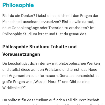
Lehramt Design
Philosophie
Architektur und Environment (Technisches
Werken)
Bist du ein Denker? Liebst du es, dich mit den Fragen der
Lehramt Textil - freie und kontextuelle
Menschheit auseinanderzusetzen? Bist du wild darauf,
neue Gedankengänge oder Theorien zu erarbeiten? Im
künstlerische Gestaltung und
Philosophie Studium lernst und tust du genau das.
Materialkultur (Textiles Gestalten)
Lehramt dex: Design
Philospohie Studium: Inhalte und
materielle Kultur und experimentelle
Voraussetzungen
Praxis (Technisches und textiles Werken)
Lehramt kkp: Kunst und kommunikative
Du beschäftigst dich intensiv mit philosophischen Werken
Praxis (Bildnerische Erziehung)
und stellst diese auf den Prüfstand und lernst, das Neue
Medienkunst (Studienzweige: Digitale
mit Argumenten zu untermauern. Genauso behandelst du
Kunst
große Fragen wie „Was ist Moral?“ und Gibt es eine
Transmediale Kunst)
Wirklichkeit?“.
Social Design - Arts as Urban Innovation
Du solltest für das Studium auf jeden Fall die Bereitschaft
Sprachkunst