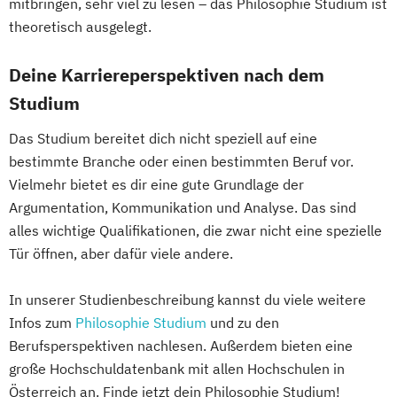
mitbringen, sehr viel zu lesen – das Philosophie Studium ist
TransArts - Transdisziplinäre Kunst
theoretisch ausgelegt.
Vienna Master of Arts in Applied Human
Rights
Deine Karriereperspektiven nach dem
ecm - educating/curating/managing
Studium
Das Studium bereitet dich nicht speziell auf eine
bestimmte Branche oder einen bestimmten Beruf vor.
Vielmehr bietet es dir eine gute Grundlage der
Argumentation, Kommunikation und Analyse. Das sind
alles wichtige Qualifikationen, die zwar nicht eine spezielle
Tür öffnen, aber dafür viele andere.
In unserer Studienbeschreibung kannst du viele weitere
Infos zum
Philosophie Studium
und zu den
Berufsperspektiven nachlesen. Außerdem bieten eine
große Hochschuldatenbank mit allen Hochschulen in
Österreich an. Finde jetzt dein Philosophie Studium!