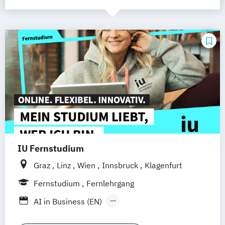
IU Fernstudium
Graz
Linz
Wien
Innsbruck
Klagenfurt
Fernstudium
Fernlehrgang
AI in Business (EN)
AR/VR/XR Development & Design