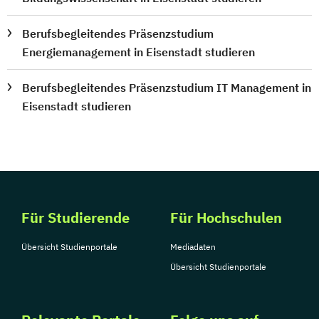
Techniker*in Concept Engineering
Techniker*in Elektrotechnik
Berufsbegleitendes Präsenzstudium
Techniker*in Maschinenbau
Energiemanagement in Eisenstadt studieren
Techniker*in Mechatronik
Technische*r Einkäufer*in
Berufsbegleitendes Präsenzstudium IT Management in
Usability und UX Expert*in
Eisenstadt studieren
Volkwirtschaftslehre kompakt
Wechseljahremanager*in
Werkstoffkunde Grundlagen
Wirtschaftsinformatik kompakt
Wirtschaftsingenieurwesen
Für Studierende
Für Hochschulen
Wirtschaftsmathematik kompakt
Wirtschaftspsycholog*in
Ökonom*in
Übersicht Studienportale
Mediadaten
Übersetzen von allgemeinsprachlichen
Übersicht Studienportale
Texten Englisch-Deutsch