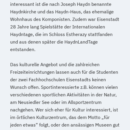
Spezialist*in Automatisierungstechnik
interessant ist die nach Joseph Haydn benannte
Wirtschaftskriminalität & Cyber Crime
Spezialist*in Big Data
Haydnkirche und das Haydn-Haus, das ehemalige
Spezialist*in CAD Konstruktion und
Wohnhaus des Komponisten. Zudem war Eisenstadt
28 Jahre lang Spielstätte der Internationalen
Simulation
Haydntage, die im Schloss Estherazy stattfanden
Spezialist*in Controlling
und aus denen später die HaydnLandTage
Spezialist*in Embedded Systems
entstanden.
Spezialist*in Industrial Data Science
Spezialist*in Informationssysteme
Das kulturelle Angebot und die zahlreichen
Spezialist*in Logistik 4.0
Freizeiteinrichtungen lassen auch für die Studenten
Spezialist*in Produktion 4.0
der zwei Fachhochschulen Eisenstadts keinen
Spezialist*in Sportpsychologie und
Wunsch offen. Sportinteressierte z.B. können vielen
Trainingswissenschaft
verschiedenen sportlichen Aktivitäten in der Natur,
Spezialist*in Wirtschaftsinformatik
am Neusiedler See oder im Allsportzentrum
Spezialist*in für digitale Geschäftsmodelle
nachgehen. Wer sich eher für Kultur interessiert, ist
Spezialist*in für systemisches
im örtlichen Kulturzentrum, das dem Motto „für
Management und Coaching
jeden etwas“ folgt, oder den ansässigen Museen gut