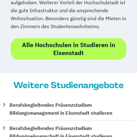
aufgehoben. Weiterer Vorteil der Hochschulstadt ist
Spezialist*in internationales Recht
die gute Infrastruktur und die ansprechende
Sprachdiplom "Cambridge English:
Wohnsituation. Besonders günstig sind die Mieten in
Advanced (CAE)" - C1
den Zimmern des Studentenwohnheims.
Sprachdiplom "Cambridge English: First
(FCE)" - B2
Alle Hochschulen in Studieren in
Sprachdiplom "Cambridge English:
Eisenstadt
Proficiency (CPE)" - C2
Staatlich geprüfte*r Übersetzer*in Englisch
Staatlich geprüfte*r Übersetzer*in
Weitere Studienangebote
Französisch
Staatlich geprüfte*r Übersetzer*in
Berufsbegleitendes Präsenzstudium
Spanisch
Bildungsmanagement in Eisenstadt studieren
Statistik kompakt
Systems Engineering Manager*in
Berufsbegleitendes Präsenzstudium
Talent Manager*in
Technical Manager*in
Bildungswissenschaft in Eisenstadt studieren