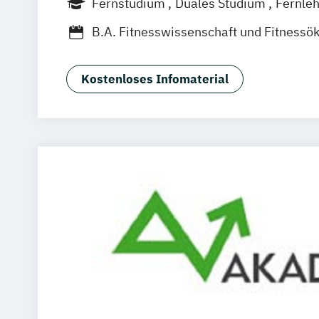
Fernstudium
Duales Studium
Fernle
Jena
Innsbruck
Linz
Berufsbegleitendes Präsenzstudium
B.A. Fitnesswissenschaft und Fitness
Betriebsökonom (FH)
Business Admini
Digital Transformation Management (D
Kostenloses Infomaterial
Digital Transformation Management (v
Schwerpunkte)
Digitalisierung im Sport
Digitalisier
Dualer MBA Health Care Management
Fitness and Health Management
Fitn
Gesundheitsökonom (FH)
Hospitality Controlling & Hotel Asset
Hotel Management
Hotel- und Touri
Hotelmarketing
Hotelökonom (FH)
Housekeeping Management
International Sportbusiness
Kommunikation & Eventmanagement