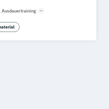
Ausdauertraining
ortevents
ortsponsoring
aterial
portvereinsmanagement
ortwirtschaft
Pferdefütterungsmanagement
Gesundheitsmanagement (IHK)
usiness Travel Management
management
Clubmanager:in
in Gastronomie und Hotellerie
Ernährungsberater:in für Kinder
nt (IHK)
F&B Manager:in
Gastgewerbe (IHK)
in (IHK)
Fitnesstrainer:in B-Lizenz
anagement
Functional Trainer:in