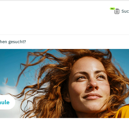
Suc
chen gesucht?
hule