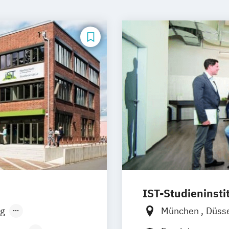
IST-Studieninsti
g
München
Düss
sen
Stuttgart