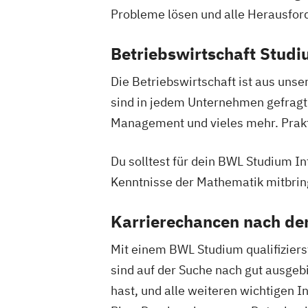
Expert*in Digital Leadership
Probleme lösen und alle Herausfor
Expert*in für Digitalisierung in der
Dienstleistungsbranche
Betriebswirtschaft Studi
Expert*in für Nachhaltigkeit und Verä
Die Betriebswirtschaft ist aus un
sind in jedem Unternehmen gefragt
Finance and Accounting Manager*in
Management und vieles mehr. Prakt
Französisch Sprachkurs A1
Französisch Sprachkurs A2
Du solltest für dein BWL Studium 
Französisch Sprachkurs B1
Kenntnisse der Mathematik mitbrin
Französisch Sprachkurs B2
Französisch Sprachkurs C1
Karrierechancen nach d
Französisch Sprachkurs C2
Geprüfte*r Bilanzbuchhalter*in (IHK) -
Mit einem BWL Studium qualifiziers
Professional in Bilanzbuchhaltung
sind auf der Suche nach gut ausgeb
Geprüfte*r Technische*r Betriebswirt*i
hast, und alle weiteren wichtigen 
Geprüfte*r Wirtschaftsfachwirt*in (IHK