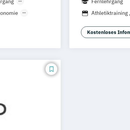
hrgang
Fernlehrgang
ökonomie
Athletiktraining
stration
Basiswissen: Sp
ual)
Basiswissen: Sp
Kostenloses Infom
erschiedene
Basiswissen: S
Basiswissen: Sp
ungsmanagement
Berater:in für 
Betriebliches 
essökonom (FH)
BodyBuilding
B
Bäderbetriebs
 Management
Digitalisierung 
smusmarketing
EMS-Trainer:in
Eventmanageme
Fachwirt:in im 
Fitnessfachwirt:
Front Office M