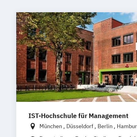
IST-Hochschule für Management
München
Düsseldorf
Berlin
Hambur
Weil am Rhein
Frankfurt am Main
Es