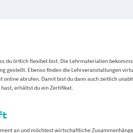
ss Manager*in
onom (FH)
Nachhaltiger T
smanagement
Nachhaltigkeit i
Performance An
 Transformation
Personal und B
Präventionstrai
Rückentrainer:i
 Sprachkurs A1
Social Media un
ass du örtlich flexibel bist. Die Lehrmaterialien bekomm
achkurs B1
Spa-Rezeptionis
ng gestellt. Ebenso finden die Lehrveranstaltungen virtu
Sport- und Fitne
it online abrufen. Damit bist du dann auch zeitlich un
Gesundheitstrai
ast, erhältst du ein Zertifikat.
Sport- und Fitne
Sport- und Ges
Sport-Mentaltra
ft
Sportmanagem
Tourismusmark
Wedding Planer
gement an und möchtest wirtschaftliche Zusammenhänge