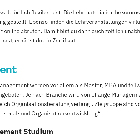
t
Elektro- und In
ass du örtlich flexibel bist. Die Lehrmaterialien bekomm
Energieerzeugu
ng gestellt. Ebenso finden die Lehrveranstaltungen virtu
Energieingenie
it online abrufen. Damit bist du dann auch zeitlich un
arketing
Energieverfahr
BA)
Energiewirtsch
ast, erhältst du ein Zertifikat.
 Sports Nutrion
Engineering M
Game Design
ent
Gestaltung inte
ment
Industriedesign
ent (dual)
Innovations- u
anagement werden vor allem als Master, MBA und teilw
Kommunikation
ngeboten. Je nach Branche wird von Change Managern a
rävention
Lebensmittelver
eich Organisationsberatung verlangt. Zielgruppe sind v
ement
Leit- und Siche
rsonal- und Organisationsentwicklung“.
s Management
Materials Scien
Mathematik für 
gement Studium
g
ingenieurwissen