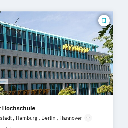
r Hochschule
stadt
Hamburg
Berlin
Hannover
g
Stuttgart
Göttingen
Leipzig