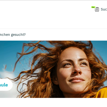
Suc
nchen gesucht?
hule