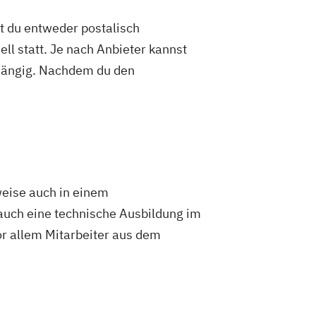
formationstechnik
Elektrotechnik
st du entweder postalisch
ng aus Biomasse
ell statt. Je nach Anbieter kannst
urwesen
Energiespeichertechnik
abhängig. Nachdem du den
enstechnik
aft und -management
anagement
Fahrzeugtechnik
Game Development
raktiver Systeme
IT-Sicherheit
Informatik
Ingenieurpsychologie
nd Technologiemanagement
eise auch in einem
sdesign
Kunststofftechnik
uch eine technische Ausbildung im
fahrenstechnik
or allem Mitarbeiter aus dem
rungstechnik
Maschinenbau
ce
Studierende
schaftlicher Fächer