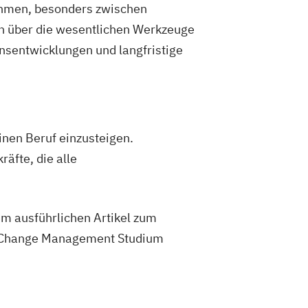
nehmen, besonders zwischen
Studierende
ch über die wesentlichen Werkzeuge
enschaftlicher Fächer
sentwicklungen und langfristige
ediengestaltung
Medizintechnik
r-Interaktion
Nachhaltiges Design
ternationale Zertifizierung und
chnung
anagement
inen Beruf einzusteigen.
ftware Engineering
äfte, die alle
on in der Verfahrenstechnik
ergietechnik
bschätzung
m ausführlichen Artikel zum
iebswirtschaft
Technische Informatik
n Change Management Studium
hnologien
Wirtschaftsinformatik
enieurwesen
genieurwesen Baumanagement
enieurwesen Erneuerbare Energien