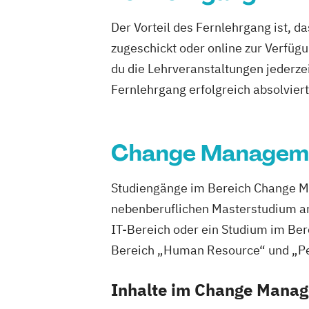
Kommunikation & Medienmanagemen
Der Vorteil des Fernlehrgang ist, d
Kommunikationsmanagement
zugeschickt oder online zur Verfügu
MBA Health Care Management
du die Lehrveranstaltungen jederze
Management im Gesundheitswesen
M
Master of Business Administration (M
Fernlehrgang erfolgreich absolviert h
Master’s Program in Exercise Science &
(EN)
Medienökonom (FH)
Change Managem
Online-Marketing & Marketingmanage
Online-Marketing & Marketingmanagem
Studiengänge im Bereich Change M
Personalmanagement
nebenberuflichen Masterstudium a
Prävention & Gesundheitsförderung
P
IT-Bereich oder ein Studium im Ber
Sporttherapie und Gesundheitsmanag
Bereich „Human Resource“ und „Pe
Revenue Management
Sportbusines
Sportmarketing
Sportvermarktung
Inhalte im Change Mana
Sportökonom (FH)
Tourism Consultin