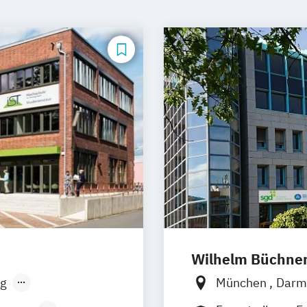
Wilhelm Büchne
g
München
Darm
sen
Stuttgart
Bonn
Nürnber