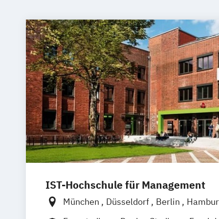
IST-Hochschule für Management
München
Düsseldorf
Berlin
Hambur
Weil am Rhein
Frankfurt am Main
Es