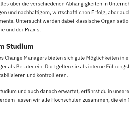
alles über die verschiedenen Abhängigkeiten in Unter
onom (FH)
Mathematik für 
en und nachhaltigem, wirtschaftlichen Erfolg, aber au
smanagement
wirtschaftswiss
nts. Untersucht werden dabei klassische Organisation
Mechatronik
M
Mensch-Compute
ie und der Praxis.
Nationale und in
em Studium
Produktkennzei
New Venture M
nes Change Managers bieten sich gute Möglichkeiten in e
Professional So
als Berater ein. Dort gelten sie als interne Führungskr
Prozesssimulati
bilisieren und kontrollieren.
Regenerative En
Technikfolgen­a
tudium und auch danach erwartet, erfährst du in unsere
Technische Betr
rdem fassen wir alle Hochschulen zusammen, die ei
Wasserstofftec
Wirtschaftsing
Wirtschaftsin
Wirtschaftsing