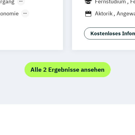
hrgang
Fernstudium
F
Freiburg
Wien
ökonomie
Aktorik
Angewa
stration
Angewandte Ma
ual)
App-Entwicklun
Kostenloses Infom
erschiedene
Betriebswirtsch
Betriebswirtsch
ungsmanagement
Big Data und Da
Chemische Verf
Alle 2 Ergebnisse ansehen
essökonom (FH)
Computational 
Digital Transfo
 Management
smusmarketing
Digitale Medien
Digitales Ener
Einführung in di
Einführung in di
Elektrische und