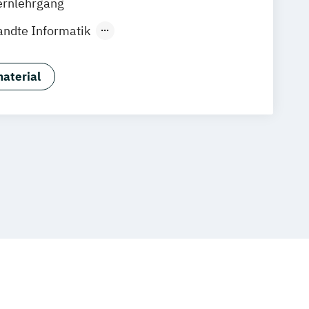
ernlehrgang
Zürich
Rostock
Dortmund
ndte Informatik
thematik
Animation Design
g
Bauingenieurwesen
aterial
aftslehre
aftslehre und Wirtschaftspsychologie
ta Science
ahrenstechnik
Chemistry
rmation and Organizational Development
Digitale Transformation kompakt
giemanagement
e Elektrotechnik
e IT-Sicherheit
 hybride Antriebe