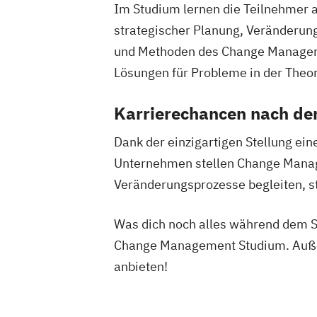
Im Studium lernen die Teilnehmer 
Tourismus Management
Tourismusök
strategischer Planung, Veränderung
Veranstaltungsökonom (FH)
Vertrieb
Werbe- und Medienpsychologie
und Methoden des Change Manageme
Wirtschaftspsychologie
Lösungen für Probleme in der Theor
Karrierechancen nach d
Dank der einzigartigen Stellung ei
Unternehmen stellen Change Manager 
Veränderungsprozesse begleiten, sta
Was dich noch alles während dem S
Change Management Studium. Auße
anbieten!