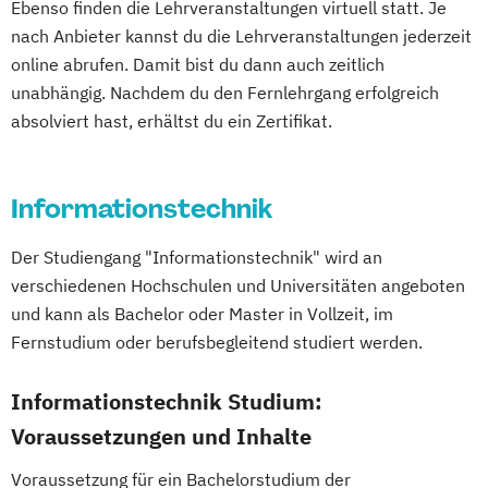
Ebenso finden die Lehrveranstaltungen virtuell statt. Je
Digital Human Resource Manager*in
nach Anbieter kannst du die Lehrveranstaltungen jederzeit
Digital Innovation Manager*in
Kommunikationsdesign
online abrufen. Damit bist du dann auch zeitlich
Digital Marketing Manager*in
Kunststofftechnik
unabhängig. Nachdem du den Fernlehrgang erfolgreich
Digital Transformation
Lebensmittelverfahrenstechnik
absolviert hast, erhältst du ein Zertifikat.
Digital Transformation Manager*in
Leit- und Sicherungstechnik
E-Commerce Manager*in
Maschinenbau
Materials Science
Informationstechnik
Energie- und Umwelttechnik
Mathematik für Studierende
Englisch Sprachkurs A1
ingenieurwissenschaftlicher Fächer
Der Studiengang "Informationstechnik" wird an
Englisch Sprachkurs A2
Mathematik für Studierende
verschiedenen Hochschulen und Universitäten angeboten
Englisch Sprachkurs B1
wirtschaftswissenschaftlicher Fächer
und kann als Bachelor oder Master in Vollzeit, im
Englisch Sprachkurs B2
Mechatronik
Mediengestaltung
Fernstudium oder berufsbegleitend studiert werden.
English for Professional Purposes A2
Medizintechnik
English for Professional Purposes B1
Mensch-Computer-Interaktion
Informationstechnik Studium:
English for Professional Purposes B2
Nachhaltiges Design
Voraussetzungen und Inhalte
English for Professional Purposes C1
Nationale und internationale Zertifizierung
English for Professional Purposes C2
Voraussetzung für ein Bachelorstudium der
und Produktkennzeichnung