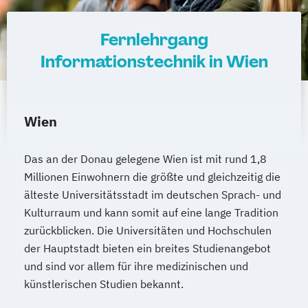
Verfahrenstechnik
Operatives Controlling kompakt
Fernlehrgang
Zukunftsmanagement
Organisationsentwickler*in
Informationstechnik in Wien
Personalentwickler*in
Personalführung und -entwicklung kompakt
Wien
Personalmanagement kompakt
Programmieren in C/C++ kompakt
Das an der Donau gelegene Wien ist mit rund 1,8
Projektmanagement kompakt
Millionen Einwohnern die größte und gleichzeitig die
Prozessmanager*in digitale Methoden
älteste Universitätsstadt im deutschen Sprach- und
Psycholgische*r Ersthelfer*in
Kulturraum und kann somit auf eine lange Tradition
Recruiter*in
zurückblicken. Die Universitäten und Hochschulen
Referent*in Interkulturelle
der Hauptstadt bieten ein breites Studienangebot
Wirtschaftskommunikation
und sind vor allem für ihre medizinischen und
Referent*in International Business
künstlerischen Studien bekannt.
Communication English