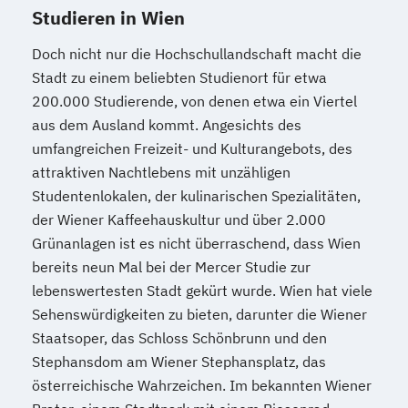
Studieren in Wien
Referent*in International Business
Communication English/French
Doch nicht nur die Hochschullandschaft macht die
Referent*in Wirtschaftsrecht
Stadt zu einem beliebten Studienort für etwa
Regelungstechnik
Salesmanager*in
200.000 Studierende, von denen etwa ein Viertel
Schulbegleiter*in
Senior Manager*in
aus dem Ausland kommt. Angesichts des
Spanisch Sprachkurs A1
umfangreichen Freizeit- und Kulturangebots, des
Spanisch Sprachkurs A2
attraktiven Nachtlebens mit unzähligen
Studentenlokalen, der kulinarischen Spezialitäten,
Spanisch Sprachkurs B1
der Wiener Kaffeehauskultur und über 2.000
Spanisch Sprachkurs B2
Grünanlagen ist es nicht überraschend, dass Wien
Spanisch Sprachkurs C1
bereits neun Mal bei der Mercer Studie zur
Spanisch Sprachkurs C2
lebenswertesten Stadt gekürt wurde. Wien hat viele
Spezialist*in Automatisierungstechnik
Sehenswürdigkeiten zu bieten, darunter die Wiener
Spezialist*in Big Data
Staatsoper, das Schloss Schönbrunn und den
Spezialist*in CAD Konstruktion und
Stephansdom am Wiener Stephansplatz, das
Simulation
österreichische Wahrzeichen. Im bekannten Wiener
Spezialist*in Controlling