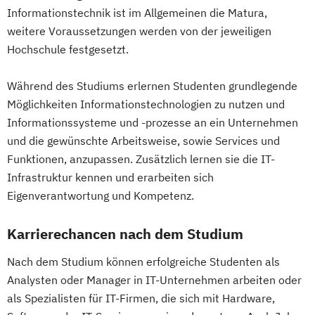
Informationstechnik ist im Allgemeinen die Matura,
Expert*in Big Data Management
New Venture Management
weitere Voraussetzungen werden von der jeweiligen
Expert*in Business Intelligence
Professional Software Engineering
Hochschule festgesetzt.
Expert*in Digital Leadership
Prozesssimulation in der
Expert*in für Digitalisierung in der
Verfahrenstechnik
Während des Studiums erlernen Studenten grundlegende
Dienstleistungsbranche
Regenerative Energietechnik
Möglichkeiten Informationstechnologien zu nutzen und
Expert*in für Nachhaltigkeit und
Technikfolgen­abschätzung
Informationssysteme und -prozesse an ein Unternehmen
Veränderungsprozesse
Technische Betriebswirtschaft
und die gewünschte Arbeitsweise, sowie Services und
Finance and Accounting Manager*in
Technische Informatik
Funktionen, anzupassen. Zusätzlich lernen sie die IT-
Französisch Sprachkurs A1
Wasserstofftechnologien
Infrastruktur kennen und erarbeiten sich
Französisch Sprachkurs A2
Eigenverantwortung und Kompetenz.
Wirtschaftsinformatik
Französisch Sprachkurs B1
Wirtschaftsingenieurwesen
Französisch Sprachkurs B2
Karrierechancen nach dem Studium
Wirtschaftsingenieurwesen
Französisch Sprachkurs C1
Baumanagement
Nach dem Studium können erfolgreiche Studenten als
Französisch Sprachkurs C2
Wirtschaftsingenieurwesen Erneuerbare
Analysten oder Manager in IT-Unternehmen arbeiten oder
Geprüfte*r Bilanzbuchhalter*in (IHK) -
Energien
als Spezialisten für IT-Firmen, die sich mit Hardware,
Bachelor Professional in Bilanzbuchhaltung
Wirtschaftsingenieurwesen Produktion