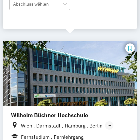
Abschluss wählen
Wilhelm Büchner Hochschule
Wien
Darmstadt
Hamburg
Berlin
Hannover
Bonn
Nürnberg
München
Fernstudium
Fernlehrgang