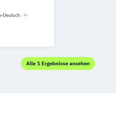
h-Deutsch
ation and
es Management
swirt*in
ent
Alle 1 Ergebnisse ansehen
espondence
ss Manager*in
 Transformation