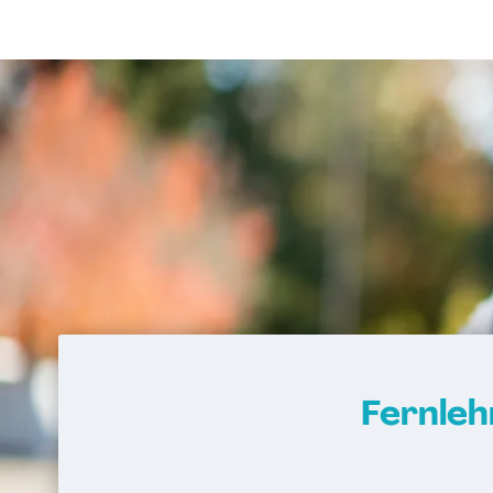
Logistik- und Supply-Chain-Manager*i
Manager*in für IT-Projekte
Marketing- und Vertriebsmanager*in
Mathematik kompakt
Medienpädagog
Messtechnik für Automatisierungsauf
Operatives Controlling kompakt
Organisationsentwickler*in
Personale
Personalführung und -entwicklung ko
Personalmanagement kompakt
Programmieren in C/C++ kompakt
Projektmanagement kompakt
Prozessmanager*in digitale Methoden
Psycholgische*r Ersthelfer*in
Recruit
Fernle
Referent*in Interkulturelle Wirtschaf
Referent*in International Business Co
English