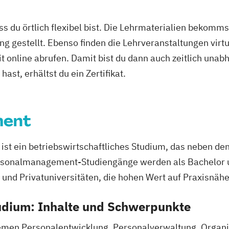
 Sprachkurs A1
ass du örtlich flexibel bist. Die Lehrmaterialien bekomm
achkurs B1
ng gestellt. Ebenso finden die Lehrveranstaltungen virtu
it online abrufen. Damit bist du dann auch zeitlich un
ast, erhältst du ein Zertifikat.
ment
t ein betriebswirtschaftliches Studium, das neben de
rsonalmanagement-Studiengänge werden als Bachelor 
nd Privatuniversitäten, die hohen Wert auf Praxisnähe
nderungsprozesse
dium: Inhalte und Schwerpunkte
emen Personalentwicklung, Personalverwaltung, Organi