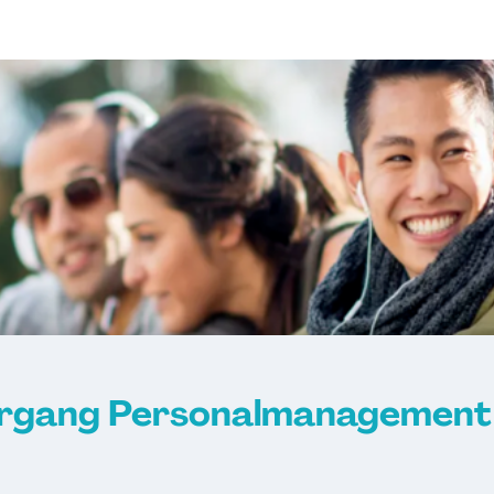
n
*in
gaben
ntwickler*in
mpakt
er*in
hrgang Personalmanagement 
tskommunikation
mmunication