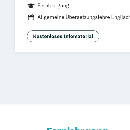
Fernlehrgang
Allgemeine Übersetzungslehre Englisc
Anwendungsspezialist*in Digital Innov
Business Modelling
Kostenloses Infomaterial
Anwendungsspezialist*in Nachhaltig
Betriebspsychologie kompakt
Betrieb
Betriebswirt*in Gesundheitsmanagem
Betriebswirt*in Pflegemanagement
Betriebswirtschaftslehre kompakt
Buchführung kompakt
Business corr
Datenbanken kompakt
Digital Busine
Digital Human Resource Manager*in
Digital Innovation Manager*in
Digital Marketing Manager*in
Digital
Digital Transformation Manager*in