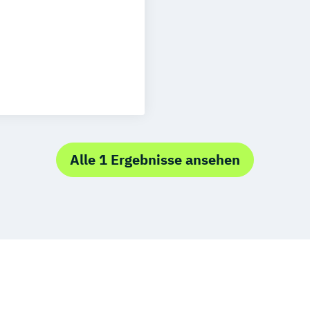
 und Taxation
Finance
tics
ment
nagement
nformatik
Alle 1 Ergebnisse ansehen
trotechnik
etzen Technik
echnik
anagement