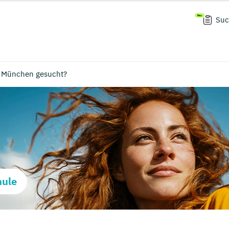
Suc
n München gesucht?
hule