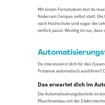
Global Management und Communicati
Mit einem Fernstudium bist du maxi
Heilpädagogik
Informatik
finden am Campus selbst statt. Die
International Business Communicatio
nach Hochschule sind sogar die Lehr
International Management
KI im Ma
Kindheitspädagogik
Künstliche Intell
zeitlich passt. Wichtig ist nur, dass
Logistikmanagement
Marketing
Mas
Mechatronik
Mechatronik - Robotik und Automatisi
Automatisierungs
Medical Leadership
Nachhaltigkeit und Systemisches Man
Du interessierst dich für das Zus
Online Marketing
Online-Marketing
Prozesse automatisch ausführen? D
Personalmanagement
Pflegemanage
Pflegepädagogik
Projektmanagemen
Das erwartet dich im Au
Software Engineering
Soziale Arbeit
Die Automatisierungstechnik ist ei
Sozialmanagement
Sportmanagemen
Maschinenbau mit der Elektrotechni
Technische Betriebswirtschaftslehre