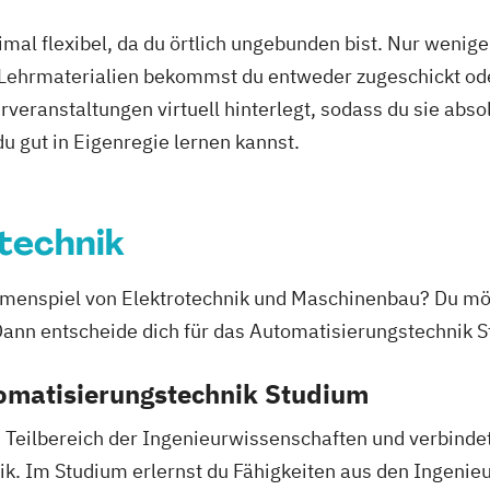
on
mal flexibel, da du örtlich ungebunden bist. Nur wenig
 Lehrmaterialien bekommst du entweder zugeschickt oder
n
veranstaltungen virtuell hinterlegt, sodass du sie abs
nagement
igenz
 du gut in Eigenregie lernen kannst.
chinenbau
erung
technik
agement
ammenspiel von Elektrotechnik und Maschinenbau? Du mö
ann entscheide dich für das Automatisierungstechnik 
ment
t
Psychologie
tomatisierungstechnik Studium
n Teilbereich der Ingenieurwissenschaften und verbind
t
k. Im Studium erlernst du Fähigkeiten aus den Ingenie