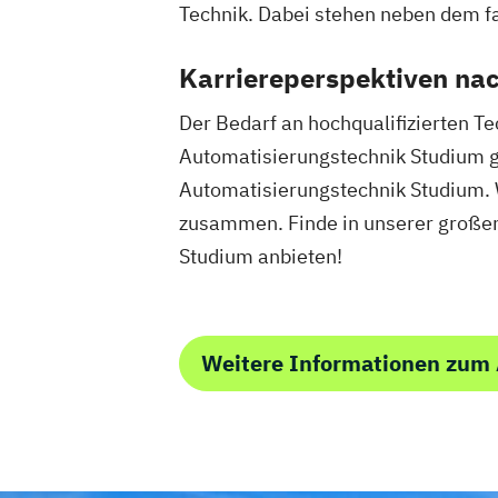
Technik. Dabei stehen neben dem 
Technologie- und Innovationsmanage
Verfahrenstechnik
Wirtschaftsinforma
Karriereperspektiven na
Wirtschaftsinformatik und IT-Manage
Wirtschaftsingenieurwesen
Der Bedarf an hochqualifizierten Te
Wirtschaftsingenieurwesen Energiesys
Automatisierungstechnik Studium ge
Erneuerbaren Energien
Automatisierungstechnik Studium. W
Wirtschaftspsychologie
zusammen. Finde in unserer großen
Studium anbieten!
Weitere Informationen zum