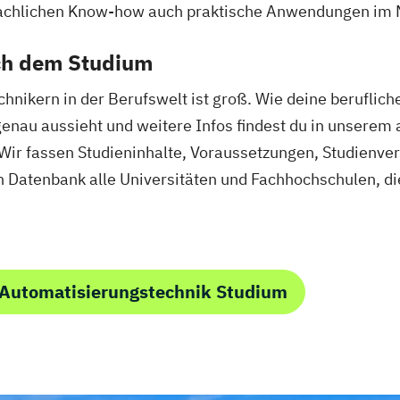
fachlichen Know-how auch praktische Anwendungen im M
ment
tik
ch dem Studium
ment
chnikern in der Berufswelt ist groß. Wie deine beruflic
teme mit
nau aussieht und weitere Infos findest du in unserem 
ir fassen Studieninhalte, Voraussetzungen, Studienver
 Datenbank alle Universitäten und Fachhochschulen, di
 Automatisierungstechnik Studium