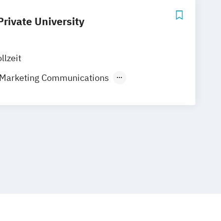
rivate University
llzeit
 Marketing Communications
Management
ganizational Security Management
Arts
Communications Management
e (MS)
Cybersecurity
Data Analytics
nnovation
Educational Studies
hnology (MET)
 Management
Finance
Gerontology
e Development
es Management