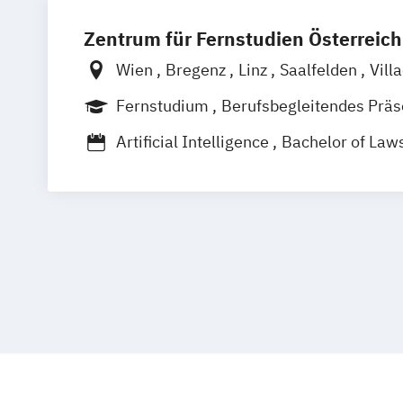
Zentrum für Fernstudien Österreich
Wien
Bregenz
Linz
Saalfelden
Vill
Fernstudium
Berufsbegleitendes Prä
Artificial Intelligence
Bachelor of Law
Bildung und Medien - eEducation
Bildungswissenschaft
Geschichte Eur
Umbrüche
Verflechtungen
Informati
Kulturwissenschaften
Master of Laws
Mathematisch-technische Softwareent
Multimedia-Diplomstudium der Rechts
Nawi-Tec für Schüler*innen
Neuere deutsche Literatur im medienku
Philosophie - Philosophie im europäis