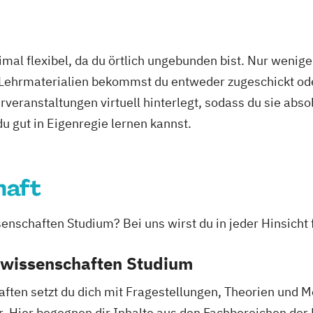
tizipation
Information Te
nschaft
International Re
chologie
Legal Practice (
mal flexibel, da du örtlich ungebunden bist. Nur wenig
sellschaft
Legal Studies
 Lehrmaterialien bekommst du entweder zugeschickt oder
k
Management an
veranstaltungen virtuell hinterlegt, sodass du sie abs
Master of Busin
 du gut in Eigenregie lernen kannst.
-innen und
Media Communi
Multimodal Lite
Organizational
haft
Procurement an
Psychology
nschaften Studium? Bei uns wirst du in jeder Hinsicht 
Psychology with
Public Administ
gswissenschaften Studium
Religion and Gl
Space System O
ften setzt du dich mit Fragestellungen, Theorien und 
Special Educati
. Hier begegnen dir Inhalte aus den Fachbereichen der 