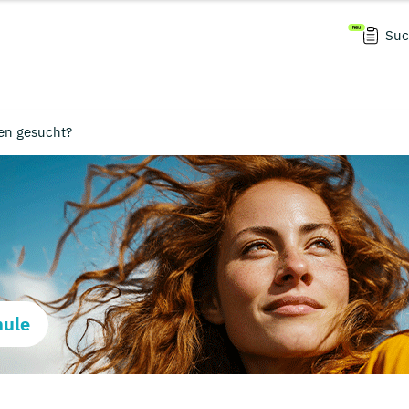
Suc
en gesucht?
hule