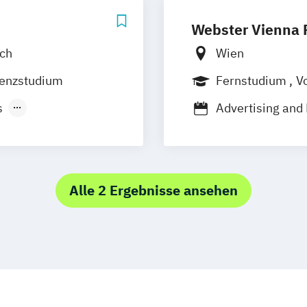
Webster Vienna P
ach
Wien
senzstudium
Fernstudium
Vo
s
Advertising and
Business and 
opas - Epochen
Business and Or
k
Communication 
Mathematik
Criminal Justic
Alle 2 Ergebnisse ansehen
wicklung
Education and I
wissenschaften
Educational Tec
Environmental
lturellen Kontext
General Studies
Human Resourc
chen Kontext
Human Resourc