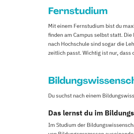
Politikwissenschaft – Regieren und Par
Fernstudium
Politikwissenschaft
Verwaltungswisse
Soziologie
Praktische Informatik
Psy
Mit einem Fernstudium bist du maxi
Soziologie - Zugänge zur Gegenwartsge
finden am Campus selbst statt. Die
Volkswirtschaft
Wirtschaftsinformati
nach Hochschule sind sogar die Lehr
Wirtschaftswissenschaft
zeitlich passt. Wichtig ist nur, dass
Wirtschaftswissenschaft für Ingenieur/
Naturwissenschaftler/-innen
Bildungswissensc
Du suchst nach einem Bildungswisse
Das lernst du im Bildun
Im Studium der Bildungswissenscha
von Bildungsprozessen auseinander