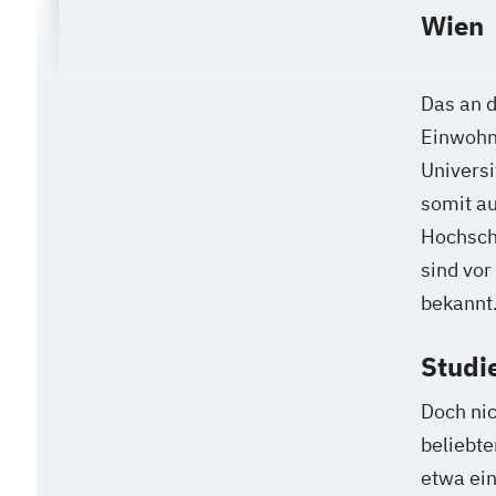
Wien
Das an d
Einwohne
Universi
somit au
Hochschu
sind vor
bekannt
Studi
Doch nic
beliebte
etwa ei