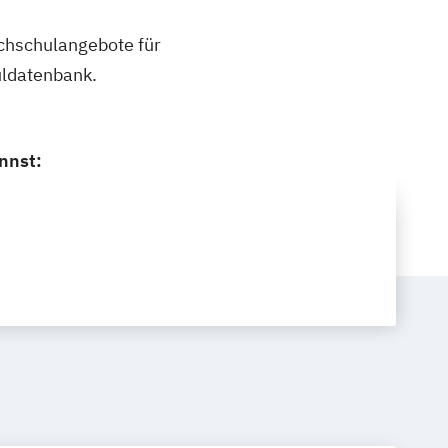
ochschulangebote für
uldatenbank.
nnst: