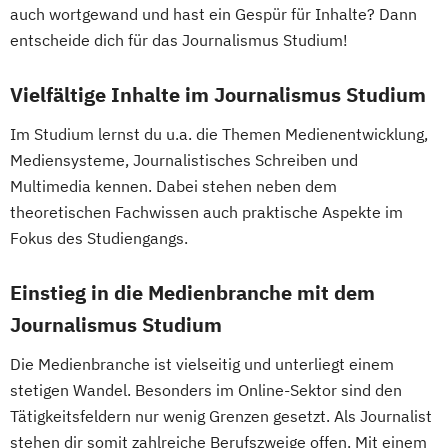
Wirtschaftsinformatik - Schwerpunkt E-
auch wortgewand und hast ein Gespür für Inhalte? Dann
Business
entscheide dich für das Journalismus Studium!
Wirtschaftsingenieurwesen
Wirtschaftspsychologie
Wirtschaftsrecht
Vielfältige Inhalte im Journalismus Studium
Wirtschaftsrecht mit internationalen
Im Studium lernst du u.a. die Themen Medienentwicklung,
Aspekten
Mediensysteme, Journalistisches Schreiben und
Multimedia kennen. Dabei stehen neben dem
theoretischen Fachwissen auch praktische Aspekte im
Fokus des Studiengangs.
Einstieg in die Medienbranche mit dem
Journalismus Studium
Die Medienbranche ist vielseitig und unterliegt einem
stetigen Wandel. Besonders im Online-Sektor sind den
Tätigkeitsfeldern nur wenig Grenzen gesetzt. Als Journalist
stehen dir somit zahlreiche Berufszweige offen. Mit einem