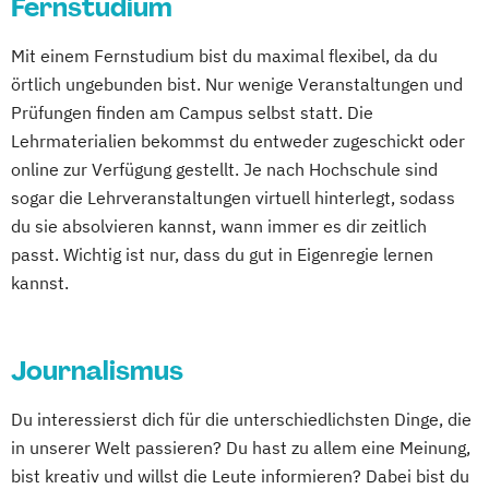
Fernstudium
Kindheitspädagogik
Kommunikationsdesign
Mechatronik
Mit einem Fernstudium bist du maximal flexibel, da du
Medical Fitness & Athletic Management
örtlich ungebunden bist. Nur wenige Veranstaltungen und
Medizinalfachberufe
Prüfungen finden am Campus selbst statt. Die
Naturheilkunde und komplementäre
Lehrmaterialien bekommst du entweder zugeschickt oder
Heilverfahren
online zur Verfügung gestellt. Je nach Hochschule sind
Pharmamanagement und
sogar die Lehrveranstaltungen virtuell hinterlegt, sodass
Pharmaproduktion
du sie absolvieren kannst, wann immer es dir zeitlich
Physiotherapie
Psychologie
passt. Wichtig ist nur, dass du gut in Eigenregie lernen
Psychosoziale Beratung in Sozialer Arbeit
kannst.
Sicherheitsmanagement
Soziale Arbeit
Sozialmanagement
Journalismus
Technische Redaktion und
Informationsdesign
Du interessierst dich für die unterschiedlichsten Dinge, die
Tourismusmanagement
in unserer Welt passieren? Du hast zu allem eine Meinung,
Wirtschaftsinformatik
bist kreativ und willst die Leute informieren? Dabei bist du