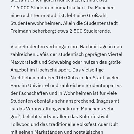
Wirtschafts­ingenieur­wesen
116.000 Studenten immatrikuliert. Da München
Verfahrenstechnik
eine recht teure Stadt ist, lebt eine Großzahl
Zukunftsmanagement
Studentenwohnheimen. Allein die Studentenstadt
Freimann beherbergt etwa 2.500 Studierende.
Viele Studenten verbringen ihre Nachmittage in den
zahlreichen Cafés der studentisch geprägten Viertel
Maxvorstadt und Schwabing oder nutzen das große
Angebot im Hochschulsport. Das vielseitige
Nachtleben mit über 100 Clubs in der Stadt, vielen
Bars im Univiertel und zahlreichen Studentenpartys
der Fachschaften und in Wohnheimen ist für viele
Studenten ebenfalls sehr ansprechend. Insgesamt
ist das Veranstaltungsspektrum Münchens sehr
groß, beliebt sind vor allem das Kulturfestival
Tollwood und das traditionelle Volksfest Auer Dult
mit seinen Markständen und nostalgischen