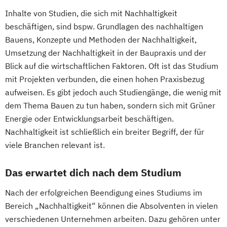
Innovations- und Technologiemanagement
Inhalte von Studien, die sich mit Nachhaltigkeit
Wirtschaftsingenieurwesen
beschäftigen, sind bspw. Grundlagen des nachhaltigen
Kommunikationsdesign
Wirtschaftsingenieurwesen
Bauens, Konzepte und Methoden der Nachhaltigkeit,
Kunststofftechnik
Energiesysteme mit Erneuerbaren Energien
Umsetzung der Nachhaltigkeit in der Baupraxis und der
Lebensmittelverfahrenstechnik
Blick auf die wirtschaftlichen Faktoren. Oft ist das Studium
Leit- und Sicherungstechnik
Wirtschaftspsychologie
mit Projekten verbunden, die einen hohen Praxisbezug
Maschinenbau
Materials Science
aufweisen. Es gibt jedoch auch Studiengänge, die wenig mit
Mathematik für Studierende
dem Thema Bauen zu tun haben, sondern sich mit Grüner
ingenieurwissenschaftlicher Fächer
Energie oder Entwicklungsarbeit beschäftigen.
Mathematik für Studierende
Nachhaltigkeit ist schließlich ein breiter Begriff, der für
wirtschaftswissenschaftlicher Fächer
viele Branchen relevant ist.
Mechatronik
Mediengestaltung
Das erwartet dich nach dem Studium
Medizintechnik
Mensch-Computer-Interaktion
Nach der erfolgreichen Beendigung eines Studiums im
Nachhaltiges Design
Bereich „Nachhaltigkeit“ können die Absolventen in vielen
Nationale und internationale Zertifizierung
verschiedenen Unternehmen arbeiten. Dazu gehören unter