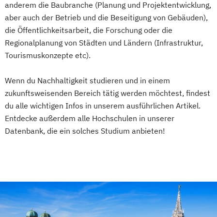
und Produktkennzeichnung
anderem die Baubranche (Planung und Projektentwicklung,
New Venture Management
aber auch der Betrieb und die Beseitigung von Gebäuden),
Professional Software Engineering
die Öffentlichkeitsarbeit, die Forschung oder die
Prozesssimulation in der
Regionalplanung von Städten und Ländern (Infrastruktur,
Verfahrenstechnik
Tourismuskonzepte etc).
Regenerative Energietechnik
Wenn du Nachhaltigkeit studieren und in einem
Technikfolgen­abschätzung
zukunftsweisenden Bereich tätig werden möchtest, findest
Technische Betriebswirtschaft
du alle wichtigen Infos in unserem ausführlichen Artikel.
Technische Informatik
Entdecke außerdem alle Hochschulen in unserer
Wasserstofftechnologien
Datenbank, die ein solches Studium anbieten!
Wirtschaftsinformatik
Wirtschaftsingenieurwesen
Wirtschaftsingenieurwesen
Baumanagement
Wirtschaftsingenieurwesen Erneuerbare
Energien