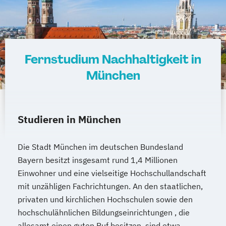
Wirtschaftsingenieurwesen Produktion
Wirtschaftsingenieurwesen für Ingenieure
Wirtschaftsingenieurwesen für
Wirtschaftswissenschaftler
Fernstudium Nachhaltigkeit in
Wirtschafts­ingenieur­wesen
Fahrzeugtechnik
München
Wirtschafts­ingenieur­wesen Informatik
Wirtschafts­ingenieur­wesen
Kunststofftechnik
Studieren in München
Wirtschafts­ingenieur­wesen Künstliche
Intelligenz
Die Stadt München im deutschen Bundesland
Wirtschafts­ingenieur­wesen Lebensmittel
Bayern besitzt insgesamt rund 1,4 Millionen
Wirtschafts­ingenieur­wesen Logistik
Einwohner und eine vielseitige Hochschullandschaft
Wirtschafts­ingenieur­wesen Mechatronik
mit unzähligen Fachrichtungen. An den staatlichen,
Wirtschafts­ingenieur­wesen Medizintechnik
privaten und kirchlichen Hochschulen sowie den
hochschulähnlichen Bildungseinrichtungen , die
allesamt einen guten Ruf besitzen, sind etwa