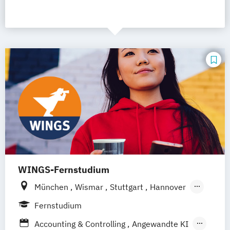
WINGS-Fernstudium
München
Wismar
Stuttgart
Hannover
Leipzig
Frankfurt am Main
Berlin
Fernstudium
Hamburg
Düsseldorf
Dortmund
Bonn
Accounting & Controlling
Angewandte KI