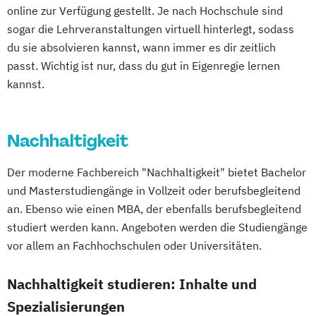
Einführung in die Elektrotechnik
Mechatronik - Robotik und Automatisierung
online zur Verfügung gestellt. Je nach Hochschule sind
Einführung in die IT-Sicherheit
sogar die Lehrveranstaltungen virtuell hinterlegt, sodass
Elektrische und hybride Antriebe
Medical Leadership
du sie absolvieren kannst, wann immer es dir zeitlich
Elektro- und Informationstechnik
Nachhaltigkeit und Systemisches
passt. Wichtig ist nur, dass du gut in Eigenregie lernen
Elektrotechnik
kannst.
Management
Energieerzeugung aus Biomasse
Online Marketing
Online-Marketing
Energieingenieurwesen
Personalmanagement
Nachhaltigkeit
Energiespeichertechnik
Pflegemanagement
Pflegepädagogik
Energieverfahrenstechnik
Projektmanagement
Psychologie
Der moderne Fachbereich "Nachhaltigkeit" bietet Bachelor
Energiewirtschaft und -management
Software Engineering
Soziale Arbeit
und Masterstudiengänge in Vollzeit oder berufsbegleitend
Engineering Management
Sozialmanagement
Sportmanagement
an. Ebenso wie einen MBA, der ebenfalls berufsbegleitend
Fahrzeugtechnik
Game Design
Technische Betriebswirtschaftslehre
studiert werden kann. Angeboten werden die Studiengänge
Game Development
Technologie- und Innovationsmanagement
vor allem an Fachhochschulen oder Universitäten.
Gestaltung interaktiver Systeme
IT-Sicherheit
Industriedesign
Nachhaltigkeit studieren: Inhalte und
Verfahrenstechnik
Wirtschaftsinformatik
Informatik
Ingenieurpsychologie
Wirtschaftsinformatik und IT-Management
Spezialisierungen