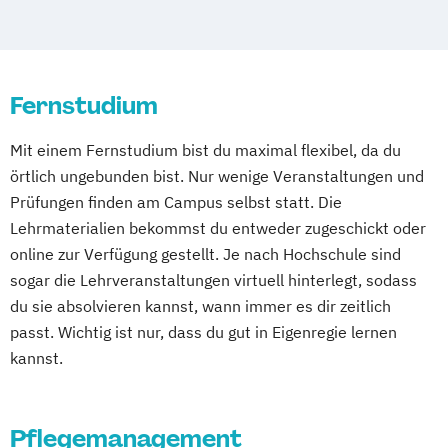
Elektro- und Informationstechnik
Public Health
Sozialmanagement
Elektrotechnik
Entrepreneurship und Innovation
Fernstudium
Ernährungswissenschaften
Fachübersetzen Technik
Mit einem Fernstudium bist du maximal flexibel, da du
Fachübersetzen Wirtschaft
örtlich ungebunden bist. Nur wenige Veranstaltungen und
Fahrzeugtechnik
General Management
Prüfungen finden am Campus selbst statt. Die
Gesundheitsmanagement
Lehrmaterialien bekommst du entweder zugeschickt oder
Gesundheitspädagogik
online zur Verfügung gestellt. Je nach Hochschule sind
Global Management und Communication
sogar die Lehrveranstaltungen virtuell hinterlegt, sodass
Heilpädagogik
Informatik
du sie absolvieren kannst, wann immer es dir zeitlich
International Business Communication
passt. Wichtig ist nur, dass du gut in Eigenregie lernen
International Management
kannst.
KI im Management
Kindheitspädagogik
Künstliche Intelligenz
Pflegemanagement
Logistikmanagement
Marketing