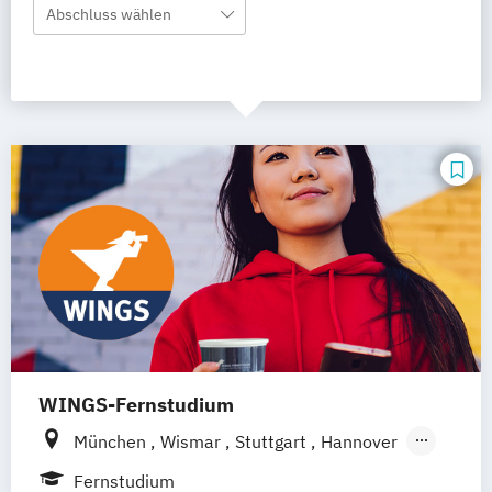
Abschluss wählen
WINGS-Fernstudium
München
Wismar
Stuttgart
Hannover
Leipzig
Frankfurt am Main
Berlin
Fernstudium