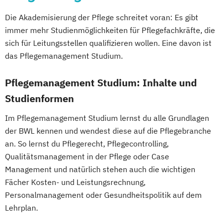
Maschinenbau
Mechatronik
Die Akademisierung der Pflege schreitet voran: Es gibt
Mechatronik - Robotik und Automatisierung
immer mehr Studienmöglichkeiten für Pflegefachkräfte, die
sich für Leitungsstellen qualifizieren wollen. Eine davon ist
Medical Leadership
das Pflegemanagement Studium.
Nachhaltigkeit und Systemisches
Management
Pflegemanagement Studium: Inhalte und
Online Marketing
Online-Marketing
Studienformen
Personalmanagement
Im Pflegemanagement Studium lernst du alle Grundlagen
Pflegemanagement
Pflegepädagogik
der BWL kennen und wendest diese auf die Pflegebranche
Projektmanagement
Psychologie
an. So lernst du Pflegerecht, Pflegecontrolling,
Software Engineering
Soziale Arbeit
Qualitätsmanagement in der Pflege oder Case
Sozialmanagement
Sportmanagement
Management und natürlich stehen auch die wichtigen
Technische Betriebswirtschaftslehre
Fächer Kosten- und Leistungsrechnung,
Technologie- und Innovationsmanagement
Personalmanagement oder Gesundheitspolitik auf dem
Lehrplan.
Verfahrenstechnik
Wirtschaftsinformatik