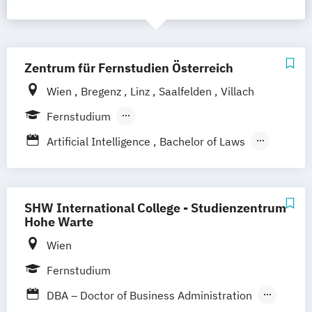
Zentrum für Fernstudien Österreich
Wien
Bregenz
Linz
Saalfelden
Villach
Fernstudium
Berufsbegleitendes Präsenzstudium
Artificial Intelligence
Bachelor of Laws
Bildung und Medien - eEducation
Bildungswissenschaft
Geschichte Europas - Epochen
SHW International College - Studienzentrum
Umbrüche
Verflechtungen
Informatik
Hohe Warte
Kulturwissenschaften
Master of Laws
Wien
Mathematik
Fernstudium
Mathematisch-technische
DBA – Doctor of Business Administration
Softwareentwicklung