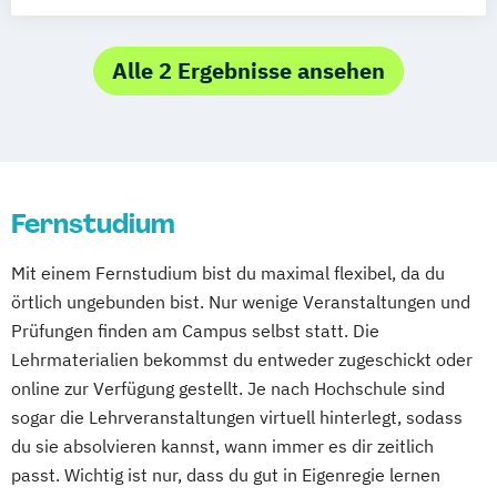
LL.M. – Master of Laws
Multimedia-Diplomstudium der
MA Politik – Master of Arts in Politik
Rechtswissenschaften
MA Psychoanalyse – Master of Arts in
Alle 2 Ergebnisse ansehen
Nawi-Tec für Schüler*innen
Psychoanalyse
Neuere deutsche Literatur im
MBA – Master of Business Administration
medienkulturellen Kontext
PhD – Doctor of Philosophy
Philosophie - Philosophie im europäischen
Kontext
Fernstudium
Politikwissenschaft – Regieren und
Partizipation
Mit einem Fernstudium bist du maximal flexibel, da du
Politikwissenschaft
örtlich ungebunden bist. Nur wenige Veranstaltungen und
Verwaltungswissenschaft
Soziologie
Prüfungen finden am Campus selbst statt. Die
Praktische Informatik
Psychologie
Lehrmaterialien bekommst du entweder zugeschickt oder
Soziologie - Zugänge zur
online zur Verfügung gestellt. Je nach Hochschule sind
Gegenwartsgesellschaft
sogar die Lehrveranstaltungen virtuell hinterlegt, sodass
Volkswirtschaft
Wirtschaftsinformatik
du sie absolvieren kannst, wann immer es dir zeitlich
Wirtschaftswissenschaft
passt. Wichtig ist nur, dass du gut in Eigenregie lernen