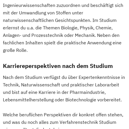
Ingenieurwissenschaften zuzuordnen und beschäftigt sich
Innovations- und Technologiemanagement
mit der Umwandlung von Stoffen unter
Wirtschaftsingenieurwesen
naturwissenschaftlichen Gesichtspunkten. Im Studium
Kommunikationsdesign
Wirtschaftsingenieurwesen
erlernst du u.a. die Themen Biologie, Physik, Chemie,
Kunststofftechnik
Energiesysteme mit Erneuerbaren Energien
Anlagen- und Prozesstechnik oder Mechanik. Neben den
Lebensmittelverfahrenstechnik
fachlichen Inhalten spielt die praktische Anwendung eine
Leit- und Sicherungstechnik
Wirtschaftspsychologie
große Rolle.
Maschinenbau
Materials Science
Mathematik für Studierende
Karriereperspektiven nach dem Studium
ingenieurwissenschaftlicher Fächer
Nach dem Studium verfügst du über Expertenkenntnisse in
Mathematik für Studierende
Technik, Naturwissenschaft und praktischer Laborarbeit
wirtschaftswissenschaftlicher Fächer
und bist auf eine Karriere in der Pharmaindustrie,
Mechatronik
Mediengestaltung
Lebensmittelherstellung oder Biotechnologie vorbereitet.
Medizintechnik
Mensch-Computer-Interaktion
Welche beruflichen Perspektiven dir konkret offen stehen,
Nachhaltiges Design
und was du noch alles zum Verfahrenstechnik Studium
Nationale und internationale Zertifizierung