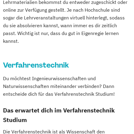
Lehrmaterialien bekommst du entweder zugeschickt oder
Einführung in die Elektrotechnik
Mechatronik - Robotik und Automatisierung
online zur Verfügung gestellt. Je nach Hochschule sind
Einführung in die IT-Sicherheit
sogar die Lehrveranstaltungen virtuell hinterlegt, sodass
Elektrische und hybride Antriebe
Medical Leadership
du sie absolvieren kannst, wann immer es dir zeitlich
Elektro- und Informationstechnik
Nachhaltigkeit und Systemisches
passt. Wichtig ist nur, dass du gut in Eigenregie lernen
Elektrotechnik
kannst.
Management
Energieerzeugung aus Biomasse
Online Marketing
Online-Marketing
Energieingenieurwesen
Personalmanagement
Verfahrenstechnik
Energiespeichertechnik
Pflegemanagement
Pflegepädagogik
Energieverfahrenstechnik
Projektmanagement
Psychologie
Du möchtest Ingenieurwissenschaften und
Energiewirtschaft und -management
Software Engineering
Soziale Arbeit
Naturwissenschaften miteinander verbinden? Dann
Engineering Management
Sozialmanagement
Sportmanagement
entscheide dich für das Verfahrenstechnik Studium!
Fahrzeugtechnik
Game Design
Technische Betriebswirtschaftslehre
Game Development
Technologie- und Innovationsmanagement
Das erwartet dich im Verfahrenstechnik
Gestaltung interaktiver Systeme
Studium
IT-Sicherheit
Industriedesign
Verfahrenstechnik
Wirtschaftsinformatik
Informatik
Ingenieurpsychologie
Die Verfahrenstechnik ist als Wissenschaft den
Wirtschaftsinformatik und IT-Management