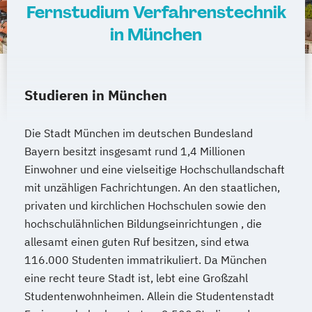
Fernstudium Verfahrenstechnik
Wirtschaftsingenieurwesen Produktion
in München
Wirtschaftsingenieurwesen für Ingenieure
Wirtschaftsingenieurwesen für
Wirtschaftswissenschaftler
Wirtschafts­ingenieur­wesen
Studieren in München
Fahrzeugtechnik
Wirtschafts­ingenieur­wesen Informatik
Die Stadt München im deutschen Bundesland
Wirtschafts­ingenieur­wesen
Bayern besitzt insgesamt rund 1,4 Millionen
Einwohner und eine vielseitige Hochschullandschaft
Kunststofftechnik
mit unzähligen Fachrichtungen. An den staatlichen,
Wirtschafts­ingenieur­wesen Künstliche
privaten und kirchlichen Hochschulen sowie den
Intelligenz
hochschulähnlichen Bildungseinrichtungen , die
Wirtschafts­ingenieur­wesen Lebensmittel
allesamt einen guten Ruf besitzen, sind etwa
Wirtschafts­ingenieur­wesen Logistik
116.000 Studenten immatrikuliert. Da München
Wirtschafts­ingenieur­wesen Mechatronik
eine recht teure Stadt ist, lebt eine Großzahl
Wirtschafts­ingenieur­wesen Medizintechnik
Studentenwohnheimen. Allein die Studentenstadt