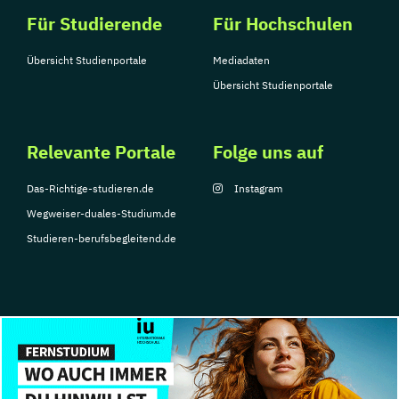
Für Studierende
Für Hochschulen
Übersicht Studienportale
Mediadaten
Übersicht Studienportale
Relevante Portale
Folge uns auf
Das-Richtige-studieren.de
Instagram
Wegweiser-duales-Studium.de
Studieren-berufsbegleitend.de
© Copyright 2026, TarGroup Media GmbH
Impressum
Über
Datenschutzerklärung
Nutzungsbedingungen
Barrier