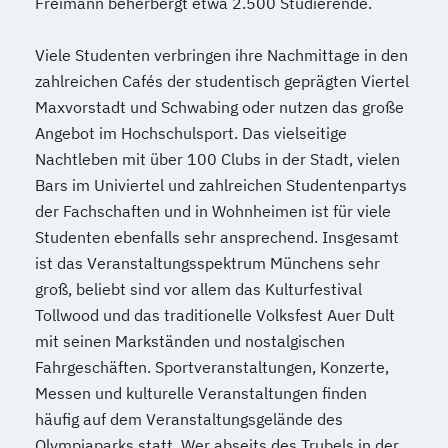
Freimann beherbergt etwa 2.500 Studierende.
Wirtschafts­ingenieur­wesen
Verfahrenstechnik
Viele Studenten verbringen ihre Nachmittage in den
Zukunftsmanagement
zahlreichen Cafés der studentisch geprägten Viertel
Maxvorstadt und Schwabing oder nutzen das große
Angebot im Hochschulsport. Das vielseitige
Nachtleben mit über 100 Clubs in der Stadt, vielen
Bars im Univiertel und zahlreichen Studentenpartys
der Fachschaften und in Wohnheimen ist für viele
Studenten ebenfalls sehr ansprechend. Insgesamt
ist das Veranstaltungsspektrum Münchens sehr
groß, beliebt sind vor allem das Kulturfestival
Tollwood und das traditionelle Volksfest Auer Dult
mit seinen Markständen und nostalgischen
Fahrgeschäften. Sportveranstaltungen, Konzerte,
Messen und kulturelle Veranstaltungen finden
häufig auf dem Veranstaltungsgelände des
Olympiaparks statt. Wer abseits des Trubels in der