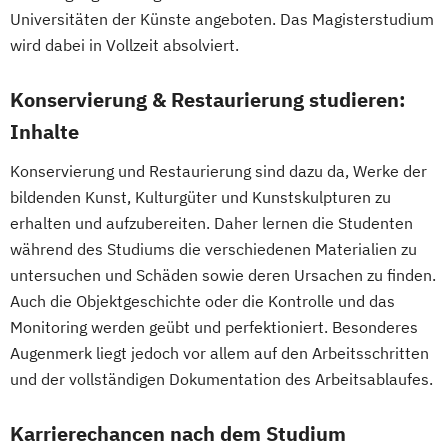
Universitäten der Künste angeboten. Das Magisterstudium
Lehramt dex: Design
wird dabei in Vollzeit absolviert.
materielle Kultur und experimentelle
Praxis (Technisches und textiles Werken)
Konservierung & Restaurierung studieren:
Lehramt kkp: Kunst und kommunikative
Inhalte
Praxis (Bildnerische Erziehung)
Medienkunst (Studienzweige: Digitale
Konservierung und Restaurierung sind dazu da, Werke der
Kunst
bildenden Kunst, Kulturgüter und Kunstskulpturen zu
Transmediale Kunst)
erhalten und aufzubereiten. Daher lernen die Studenten
Social Design - Arts as Urban Innovation
während des Studiums die verschiedenen Materialien zu
untersuchen und Schäden sowie deren Ursachen zu finden.
Sprachkunst
Auch die Objektgeschichte oder die Kontrolle und das
TransArts - Transdisziplinäre Kunst
Monitoring werden geübt und perfektioniert. Besonderes
Vienna Master of Arts in Applied Human
Augenmerk liegt jedoch vor allem auf den Arbeitsschritten
Rights
und der vollständigen Dokumentation des Arbeitsablaufes.
ecm - educating/curating/managing
Karrierechancen nach dem Studium