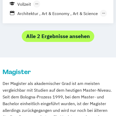
Vollzeit
Berufsbegleitendes Präsenzstudium
Architektur
Art & Economy
Art & Science
Bildende Kunst
Bühnengestaltung
Cross-Disciplinary Strategies – Applied
Studies in Art
Alle 2 Ergebnisse ansehen
Science
Philosophy
and Global Challenges
Cultural Heritage Conservation and
Management
Magister
Design (Studienzweige: Angewandte
Fotografie und zeitbasierte Medien
Der Magister als akademischer Grad ist am meisten
Grafik Design
Grafik und Werbung
vergleichbar mit Studien auf dem heutigen Master-Niveau.
Mode)
Seit dem Bologna-Prozess 1999, bei dem Master- und
Doktoratsstudium Künstlerische Forschung
Bachelor einheitlich eingeführt wurden, ist der Magister
allerdings zurückgegangen und wird nur noch bei älteren
Doktoratsstudium der