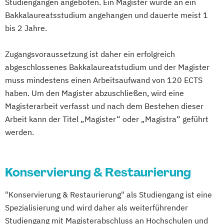
Studiengängen angeboten. Ein Magister wurde an ein
Naturwissenschaften
Bakkalaureatsstudium angehangen und dauerte meist 1
Doktoratsstudium der Philosophie
bis 2 Jahre.
Doktoratsstudium der technischen
Zugangsvoraussetzung ist daher ein erfolgreich
Wissenschaften
abgeschlossenes Bakkalaureatstudium und der Magister
Experimental Game Cultures
muss mindestens einen Arbeitsaufwand von 120 ECTS
Global Challenges and Sustainable
haben. Um den Magister abzuschließen, wird eine
Developments
Magisterarbeit verfasst und nach dem Bestehen dieser
Industrial Design
Arbeit kann der Titel „Magister“ oder „Magistra“ geführt
Konservierung und Restaurierung
werden.
Kunst- und Kulturwissenschaften
Lehramt Design
Architektur und Environment (Technisches
Konservierung & Restaurierung
Werken)
Lehramt Textil - freie und kontextuelle
"Konservierung & Restaurierung" als Studiengang ist eine
Spezialisierung und wird daher als weiterführender
künstlerische Gestaltung und
Studiengang mit Magisterabschluss an Hochschulen und
Materialkultur (Textiles Gestalten)