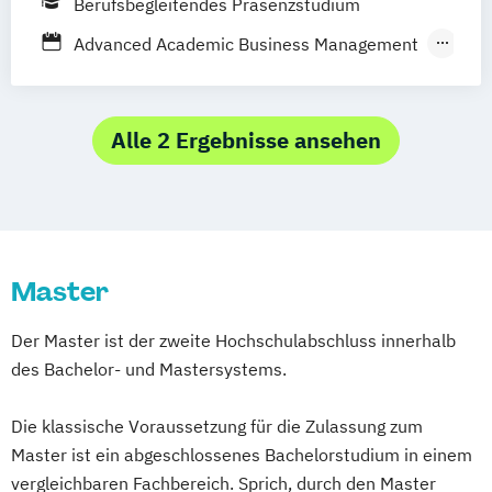
Berufsbegleitendes Präsenzstudium
Gesundheitsmanagement
Salzburg
Eisenstadt
Advanced Academic Business Management
Kindheitspädagogik
Angewandtes Unternehmensmanagement
Kommunikationsdesign
Mechatronik
Bilanzbuchhaltung
Medical Fitness & Athletic Management
Bildungs- und Berufsberatung
Alle 2 Ergebnisse ansehen
Medizinalfachberufe
Business & Engineering
Naturheilkunde und komplementäre
Business Management
Heilverfahren
Corporate Governance and Management
Pharmamanagement und
Designing Digital Business
Film
Pharmaproduktion
Master
TV und Media
Physiotherapie
Psychologie
Global Sales and Marketing
Psychosoziale Beratung in Sozialer Arbeit
Der Master ist der zweite Hochschulabschluss innerhalb
Handelsmanagement
Sicherheitsmanagement
Soziale Arbeit
des Bachelor- und Mastersystems.
Human Resources Management
Sozialmanagement
Integrales Gebäude- und
Technische Redaktion und
Die klassische Voraussetzung für die Zulassung zum
Energiemanagement
Informationsdesign
Master ist ein abgeschlossenes Bachelorstudium in einem
Management in Information and Business
Tourismusmanagement
vergleichbaren Fachbereich. Sprich, durch den Master