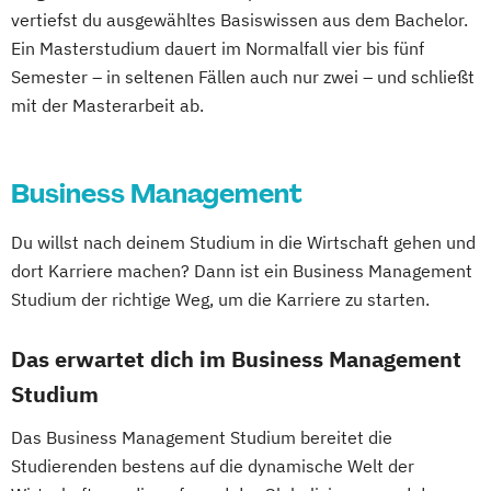
Technologies
Wirtschaftsinformatik
vertiefst du ausgewähltes Basiswissen aus dem Bachelor.
Management und IT
Wirtschaftsinformatik - Schwerpunkt E-
Ein Masterstudium dauert im Normalfall vier bis fünf
Marketing und Verkauf
Semester – in seltenen Fällen auch nur zwei – und schließt
Business
mit der Masterarbeit ab.
Personalmanagement
Wirtschaftsingenieurwesen
Führung und Organisation
Wirtschaftspsychologie
Wirtschaftsrecht
Real Estate Management
Wirtschaftsrecht mit internationalen
Business Management
Wirtschaftsingenieurwesen
Aspekten
Du willst nach deinem Studium in die Wirtschaft gehen und
dort Karriere machen? Dann ist ein Business Management
Studium der richtige Weg, um die Karriere zu starten.
Das erwartet dich im Business Management
Studium
Das Business Management Studium bereitet die
Studierenden bestens auf die dynamische Welt der