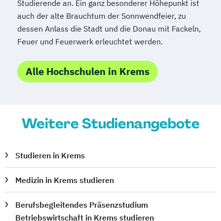
HR Management &
Studierende an. Ein ganz besonderer Höhepunkt ist
Organisationspsychologie
auch der alte Brauchtum der Sonnwendfeier, zu
HR: Candidate Experience & Recruiting
dessen Anlass die Stadt und die Donau mit Fackeln,
Feuer und Feuerwerk erleuchtet werden.
HR: Strategisches Personalmanagement
Reporting & Analytics
Alle Hochschulen in Krems
Healthcare Management
Immobilien und Facility Management
Innovation Management
Innovative Werkzeuge des
Weitere Studienangebote
Bauprozessmanagements
International Business
International Business Law
Studieren in Krems
International Real Estate Valuation
Medizin in Krems studieren
International Relations
Jazz in Contemporary Music
Berufsbegleitendes Präsenzstudium
KI-Management
KI-Service Design
Betriebswirtschaft in Krems studieren