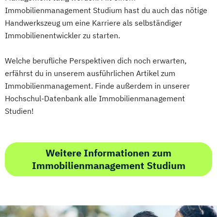
Educational Leadership - Professionelles
Immobilienmanagement Studium hast du auch das nötige
Schulmanagement
Handwerkszeug um eine Karriere als selbständiger
Educational Leadership – Professionelles
Immobilienentwickler zu starten.
Schulmanagement AE
Emergency Planning in Cultural Property
Welche berufliche Perspektiven dich noch erwarten,
Protection
erfährst du in unserem ausführlichen Artikel zum
Emerging Technologies
Immobilienmanagement. Finde außerdem in unserer
Energie Autarkie Coach
Hochschul-Datenbank alle Immobilienmanagement
Energie Effizienz Manager_in
Studien!
Energy Innovation
Entrepreneurship in Digital Health (EDITH)
Epidemiology and Brain Health
Weitere Informationen zum
Ernährung und Sport
Immobilienmanagement Studium
European Program of Clinical Autonomic
Neuroscience EPOCAN
Europäisches und Internationales