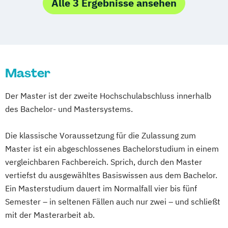
Bauablaufplanung und Kostenermittlung in
Bildungs- und Berufsberatung
Alle 3 Ergebnisse ansehen
Ressourcenmanagement
digitalen Bauprojekten
Business & Engineering
Logopädie
Mechatronik
Baubetrieb und Baurecht
Business Management
Mechatronik - Mikrosystemtechnik
Bauphysik und Gebäudesimulation
Corporate Governance and Management
MedTech – Functional Imaging
Bauprozessmanagement
Designing Digital Business
Film
Conventional & Ion Radiotherapy (EN)
Master
Baustellenmanagement
TV und Media
Nachhaltige Produktion &
Bedürfnisgerechte Begleitung von
Global Sales and Marketing
Kreislaufwirtschaft
Der Master ist der zweite Hochschulabschluss innerhalb
Menschen mit Demenz
Handelsmanagement
Personal
Organisation & Strategie
des Bachelor- und Mastersystems.
Bewegungsentwicklung
Human Resources Management
Polizeiliche Führung
Praxisanleitung
Bildungsmanagement
Bildwissenschaft
Integrales Gebäude- und
Produktmarketing & Projektmanagement
Die klassische Voraussetzung für die Zulassung zum
Bilingual Teaching and Learning
Biotech
Energiemanagement
Pädagogisch-Didaktischer Lehrgang für
Master ist ein abgeschlossenes Bachelorstudium in einem
Pharma & MedTech Management
Management in Information and Business
Lehrende des Exekutivdienstes
vergleichbaren Fachbereich. Sprich, durch den Master
Brandschutz
Building Innovation
Technologies
vertiefst du ausgewähltes Basiswissen aus dem Bachelor.
Radiologietechnologie
Business Controlling & Financial
Management und IT
Ein Masterstudium dauert im Normalfall vier bis fünf
Regenerative Energiesysteme &
Management
Marketing und Verkauf
Semester – in seltenen Fällen auch nur zwei – und schließt
technisches Energiemanagement
Business Improvisation und Kreativität
mit der Masterarbeit ab.
Personalmanagement
Robotik