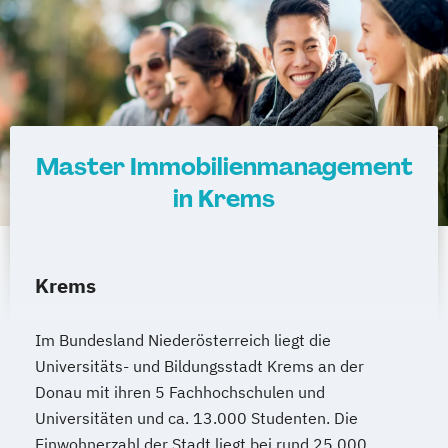
Wirtschaftsrecht
Evidence-Based Public Health und
Gesundheitsmanagement
Executive Impact
Executive MBA
Facility Management
Facility Management und
Master Immobilienmanagement
Projektentwicklung
in Krems
Fire Safety Management
Fotografie
Fundamentals of Accounting & Financial
Management
Führungskommunikation
Krems
Gait Diagnostics and Therapy
Game Design: Theories & Applications
Im Bundesland Niederösterreich liegt die
Game Studies
Universitäts- und Bildungsstadt Krems an der
Donau mit ihren 5 Fachhochschulen und
Game Studies Fundamentals
Universitäten und ca. 13.000 Studenten. Die
Game-based Education
Gartentherapie
Einwohnerzahl der Stadt liegt bei rund 25.000