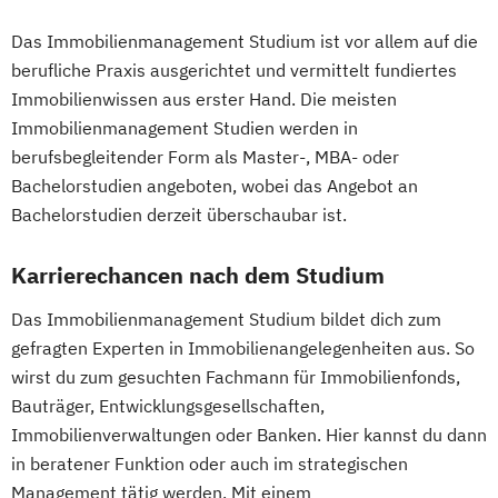
Response
Darmgesundheit
Data Economy Law
Das Immobilienmanagement Studium ist vor allem auf die
Datenmanagement – Data Steward
berufliche Praxis ausgerichtet und vermittelt fundiertes
Demenzstudien
Immobilienwissen aus erster Hand. Die meisten
Design Thinking und Transdisziplinarität
Immobilienmanagement Studien werden in
berufsbegleitender Form als Master-, MBA- oder
Design digitaler Lern- und Bildungsräume
Bachelorstudien angeboten, wobei das Angebot an
Digital Marketing & Customer Experience
Bachelorstudien derzeit überschaubar ist.
Digitale Kulturvermittlung in Museen und
Sammlungsinstitutionen
Karrierechancen nach dem Studium
Digitale Transformation
Digitale Transformation in Wirtschaft und
Das Immobilienmanagement Studium bildet dich zum
Verwaltung
gefragten Experten in Immobilienangelegenheiten aus. So
Digitales Bauen
wirst du zum gesuchten Fachmann für Immobilienfonds,
Bauträger, Entwicklungsgesellschaften,
Digitales Sammlungswesen
Immobilienverwaltungen oder Banken. Hier kannst du dann
Digitalisierungspädagogik
in beratener Funktion oder auch im strategischen
EU Regulatory Affairs
Management tätig werden. Mit einem