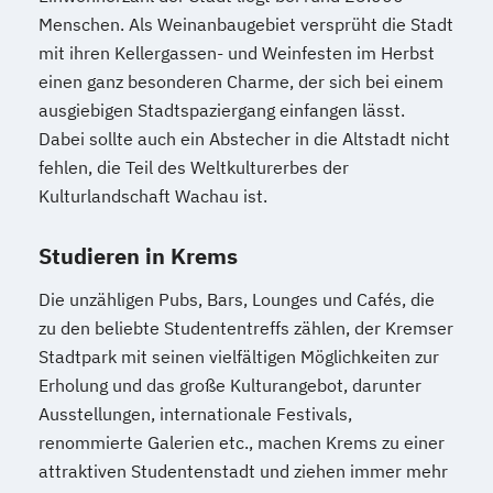
Gebäudeautomation
Menschen. Als Weinanbaugebiet versprüht die Stadt
Gebäudetechnik - HKL
mit ihren Kellergassen- und Weinfesten im Herbst
Geistiges Eigentum und Wettbewerb
einen ganz besonderen Charme, der sich bei einem
General Management
ausgiebigen Stadtspaziergang einfangen lässt.
General Management College
Dabei sollte auch ein Abstecher in die Altstadt nicht
Generative KI
Gesundheitspädagogik
fehlen, die Teil des Weltkulturerbes der
Global Competences and Management
Kulturlandschaft Wachau ist.
Grundlagen der Kommunikation
Grundlagen des Modellierens digitaler
Studieren in Krems
Bauprojekte
Die unzähligen Pubs, Bars, Lounges und Cafés, die
Grundlagen des österreichischen und
zu den beliebte Studententreffs zählen, der Kremser
europäischen Rechts
Stadtpark mit seinen vielfältigen Möglichkeiten zur
Grundlagen im Projektmanagement
Erholung und das große Kulturangebot, darunter
Grundlagen im Prozess- und
Ausstellungen, internationale Festivals,
Qualitätsmanagement
renommierte Galerien etc., machen Krems zu einer
Grundlagen im Veränderungsmanagement
attraktiven Studentenstadt und ziehen immer mehr