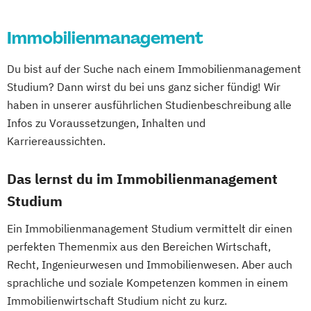
Business Planning for Health Professionals
Führung und Organisation
Softwaretechnik & Digitaler Systembau
Real Estate Management
Strategisches Marketing &
Immobilienmanagement
Chiropraktik
Wirtschaftsingenieurwesen
Kampagnenmanagement
Chorleiten - in Theorie und Praxis
Strategisches Sicherheitsmanagement
Du bist auf der Suche nach einem Immobilienmanagement
Circular and Return Migration Management
Sustainable Finance & Digital
Studium? Dann wirst du bei uns ganz sicher fündig! Wir
Transformation (EN)
haben in unserer ausführlichen Studienbeschreibung alle
Clinical and Community Health Nursing
Training & Sport
Infos zu Voraussetzungen, Inhalten und
Content- und Community-Management
Karriereaussichten.
Vorbereitungslehrgang Bachelor (Studieren
Controlling in Bauunternehmen und
ohne Matura)
Bauprojekten
Das lernst du im Immobilienmanagement
Wirtschaftsberatung
Corporate Law / M&A |
Studium
Wirtschaftsingenieur
Kooperationsprogramm mit der MANZ
Wirtschaftskriminalität & Cyber Crime
Ein Immobilienmanagement Studium vermittelt dir einen
Rechtsakademie
perfekten Themenmix aus den Bereichen Wirtschaft,
Counter-Terrorism
CVE and Intelligence
Recht, Ingenieurwesen und Immobilienwesen. Aber auch
Crossmediale Ausstellungsentwicklung
sprachliche und soziale Kompetenzen kommen in einem
Cultural Property Protection and Disaster
Immobilienwirtschaft Studium nicht zu kurz.