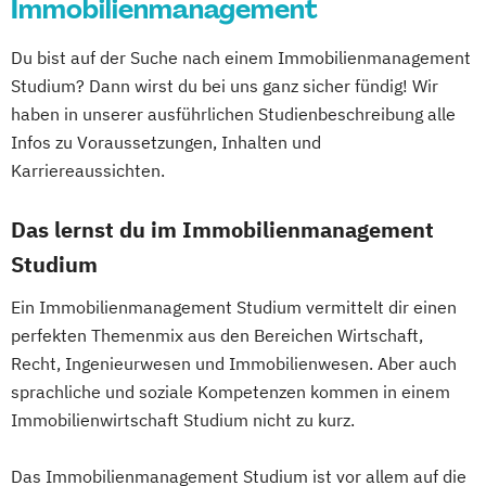
Robotik
Immobilienmanagement
Gesundheitsökonomie
Growth Hacking
Wirtschaftsingenieurwesen
Softwaretechnik & Digitaler Systembau
Growth Hacking (DE/EN)
Du bist auf der Suche nach einem Immobilienmanagement
Strategisches Marketing &
Growth Hacking for Entrepreneurs (DE/EN)
Studium? Dann wirst du bei uns ganz sicher fündig! Wir
Kampagnenmanagement
Heilpädagogik
haben in unserer ausführlichen Studienbeschreibung alle
Strategisches Sicherheitsmanagement
Heilpädagogik und Inklusion
Infos zu Voraussetzungen, Inhalten und
Sustainable Finance & Digital
Heilpädagogik/Inklusionspädagogik
Karriereaussichten.
Transformation (EN)
Hotelmanagement (DE/EN)
Training & Sport
IT-Betriebswirt/in
IT-Management
Das lernst du im Immobilienmanagement
Vorbereitungslehrgang Bachelor (Studieren
Immobilienmanagement
Studium
ohne Matura)
Immobilienmanagement für
Wirtschaftsberatung
Ein Immobilienmanagement Studium vermittelt dir einen
Immobilienkaufleute
perfekten Themenmix aus den Bereichen Wirtschaft,
Wirtschaftsingenieur
Immobilienwirtschaft
Informatik
Recht, Ingenieurwesen und Immobilienwesen. Aber auch
Wirtschaftskriminalität & Cyber Crime
Information Technology Management
sprachliche und soziale Kompetenzen kommen in einem
(DE/EN)
Immobilienwirtschaft Studium nicht zu kurz.
Innovation and Entrepreneurship (DE/EN)
International Healthcare Management
Das Immobilienmanagement Studium ist vor allem auf die