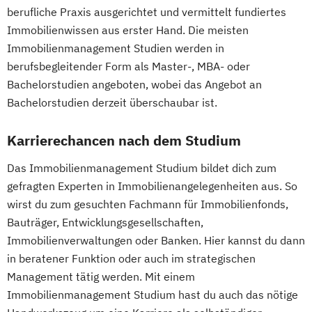
(DE/EN)
berufliche Praxis ausgerichtet und vermittelt fundiertes
International Management (DE/EN)
Immobilienwissen aus erster Hand. Die meisten
Internationales Marketing
Immobilienmanagement Studien werden in
Journalismus und digitale Kommunikation
berufsbegleitender Form als Master-, MBA- oder
Kindheitspädagogik
Bachelorstudien angeboten, wobei das Angebot an
Bachelorstudien derzeit überschaubar ist.
Kindheitspädagogik für Erzieher:innen
Kommunikationsdesign
Karrierechancen nach dem Studium
Kommunikationspsychologie
Kultur- und Medienpädagogik
Das Immobilienmanagement Studium bildet dich zum
Logistikmanagement
Logopädie
gefragten Experten in Immobilienangelegenheiten aus. So
Machine Learning (EN)
wirst du zum gesuchten Fachmann für Immobilienfonds,
Management (DE/EN)
Marketing
Bauträger, Entwicklungsgesellschaften,
Marketing und digitale Medien
Immobilienverwaltungen oder Banken. Hier kannst du dann
in beratener Funktion oder auch im strategischen
Marketingmanagement
Maschinenbau
Management tätig werden. Mit einem
Master of Business Administration (DE/EN)
Immobilienmanagement Studium hast du auch das nötige