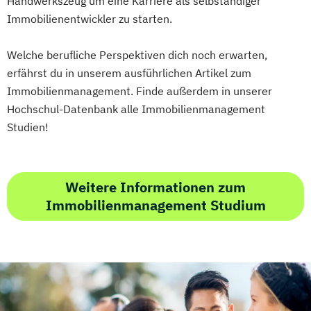
Handwerkszeug um eine Karriere als selbständiger
Mechatronik
Immobilienentwickler zu starten.
Mediation und Konfliktmanagement
Mediendesign
Medieninformatik
Welche berufliche Perspektiven dich noch erwarten,
Medienmanagement
erfährst du in unserem ausführlichen Artikel zum
Medizinische Informatik
Medizintechnik
Immobilienmanagement. Finde außerdem in unserer
Modemanagement
Hochschul-Datenbank alle Immobilienmanagement
Nachhaltiges Management
New Work
Studien!
Online Marketing
Online Marketing (DE/EN)
Personalentwicklung
Weitere Informationen zum
Personalmanagement
Immobilienmanagement Studium
Personalmanagement (DE/EN)
Pflege
Pflegemanagement
Pflegepädagogik
Physiotherapie
Product Management (DE/EN)
Produktdesign