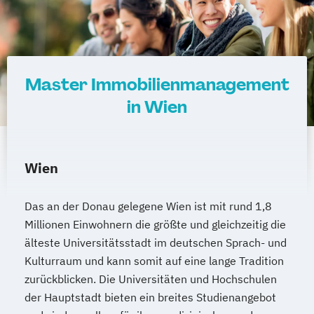
Projektmanagement (DE/EN)
Psychologie
Public Health
Public Management
Public Management für
Master Immobilienmanagement
Verwaltungsfachangestellte
in Wien
Public Relations und Kommunikation
Pädagogik
Pädagogik
Bildungsberatung und Leitung
Robotics (DE/EN)
Social Media
Wien
Software Engineering (EN)
Softwareentwicklung (DE/EN)
Das an der Donau gelegene Wien ist mit rund 1,8
Soziale Arbeit
Millionen Einwohnern die größte und gleichzeitig die
Soziale Arbeit Schwerpunkt Kinder und
älteste Universitätsstadt im deutschen Sprach- und
Kulturraum und kann somit auf eine lange Tradition
Jugendliche
zurückblicken. Die Universitäten und Hochschulen
Sozialmanagement
der Hauptstadt bieten ein breites Studienangebot
Sozialpädagogik und Inklusion