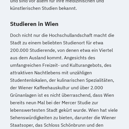
und sind vor allem für ihre medizinischen und
Sportmanagement
künstlerischen Studien bekannt.
Supply Chain Management
Tourismusmanagement
UX Design
Studieren in Wien
Umweltingenieurwesen
Vertragsrecht
Wirtschaftsinformatik (DE/EN)
Doch nicht nur die Hochschullandschaft macht die
Stadt zu einem beliebten Studienort für etwa
Wirtschaftsingenieurwesen
200.000 Studierende, von denen etwa ein Viertel
Wirtschaftsingenieurwesen Medizintechnik
aus dem Ausland kommt. Angesichts des
umfangreichen Freizeit- und Kulturangebots, des
Wirtschaftspsychologie (DE/EN)
attraktiven Nachtlebens mit unzähligen
Wirtschaftsrecht
Ökonom/in
Studentenlokalen, der kulinarischen Spezialitäten,
der Wiener Kaffeehauskultur und über 2.000
Grünanlagen ist es nicht überraschend, dass Wien
bereits neun Mal bei der Mercer Studie zur
lebenswertesten Stadt gekürt wurde. Wien hat viele
Sehenswürdigkeiten zu bieten, darunter die Wiener
Staatsoper, das Schloss Schönbrunn und den