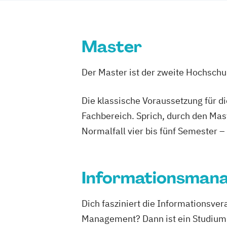
Management in Information and Busine
Management und IT
Marketing und Ve
Master
Personalmanagement
Führung und Or
Real Estate Management
Wirtschafts
Der Master ist der zweite Hochsch
Die klassische Voraussetzung für d
Fachbereich. Sprich, durch den Mas
Normalfall vier bis fünf Semester –
Informationsman
Dich fasziniert die Informationsve
Management? Dann ist ein Studium 