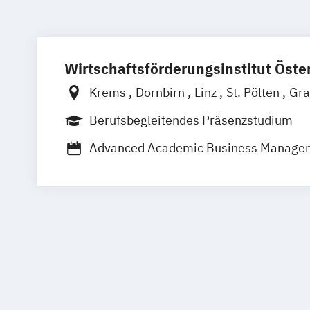
Wirtschaftsförderungsinstitut Öster
Krems
Dornbirn
Linz
St. Pölten
Gr
Klagenfurt
Innsbruck
Salzburg
Eise
Berufsbegleitendes Präsenzstudium
Advanced Academic Business Manage
Angewandtes Unternehmensmanagem
Bilanzbuchhaltung
Bildungs- und Ber
Business & Engineering
Business Ma
Corporate Governance and Manageme
Designing Digital Business
Film
TV u
Global Sales and Marketing
Handelsm
Human Resources Management
Integrales Gebäude- und Energieman