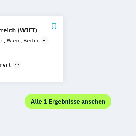
reich (WIFI)
az
Wien
Berlin
nstadt
ment
ent
ufsberatung
nagement
nt
Alle 1 Ergebnisse ansehen
nd Media
anagement
agement