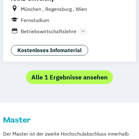
München
Regensburg
Wien
Fernstudium
Betriebswirtschaftslehre
Betriebswirtschaftslehre – Accounting und
Taxation
Kostenloses Infomaterial
Betriebswirtschaftslehre – Banking &
Finance
Controlling
Alle 1 Ergebnisse ansehen
Controlling und Data Analytics
Data Science
Dienstleistungsmanagement
Digital Business
Master
Digital Business Management
Digital Engineering und Angewandte
Der Master ist der zweite Hochschulabschluss innerhalb
Informatik