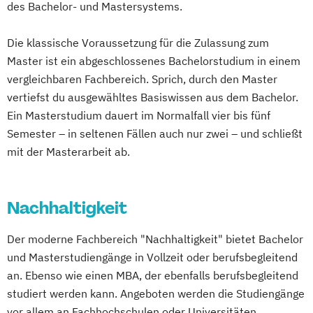
des Bachelor- und Mastersystems.
Digital Leadership and Communication
Digital Management und Leadership
Die klassische Voraussetzung für die Zulassung zum
Elektro- und Informationstechnik
Master ist ein abgeschlossenes Bachelorstudium in einem
Elektrotechnik
vergleichbaren Fachbereich. Sprich, durch den Master
Entrepreneurship und Innovation
vertiefst du ausgewähltes Basiswissen aus dem Bachelor.
Ernährungswissenschaften
Ein Masterstudium dauert im Normalfall vier bis fünf
Fachübersetzen Technik
Semester – in seltenen Fällen auch nur zwei – und schließt
Fachübersetzen Wirtschaft
mit der Masterarbeit ab.
Fahrzeugtechnik
General Management
Gesundheitsmanagement
Nachhaltigkeit
Gesundheitspädagogik
Global Management und Communication
Der moderne Fachbereich "Nachhaltigkeit" bietet Bachelor
Heilpädagogik
Informatik
und Masterstudiengänge in Vollzeit oder berufsbegleitend
International Business Communication
an. Ebenso wie einen MBA, der ebenfalls berufsbegleitend
International Management
studiert werden kann. Angeboten werden die Studiengänge
KI im Management
Kindheitspädagogik
vor allem an Fachhochschulen oder Universitäten.