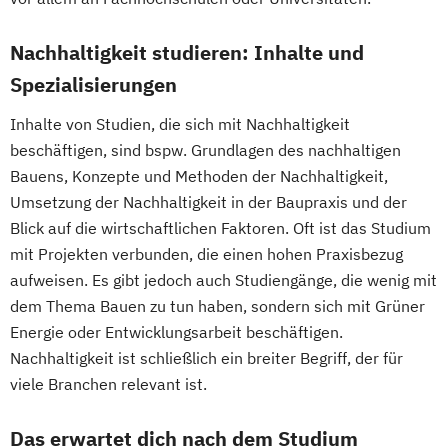
Künstliche Intelligenz
Logistikmanagement
Marketing
Nachhaltigkeit studieren: Inhalte und
Maschinenbau
Mechatronik
Spezialisierungen
Mechatronik - Robotik und Automatisierung
Inhalte von Studien, die sich mit Nachhaltigkeit
beschäftigen, sind bspw. Grundlagen des nachhaltigen
Medical Leadership
Bauens, Konzepte und Methoden der Nachhaltigkeit,
Nachhaltigkeit und Systemisches
Umsetzung der Nachhaltigkeit in der Baupraxis und der
Management
Blick auf die wirtschaftlichen Faktoren. Oft ist das Studium
Online Marketing
Online-Marketing
mit Projekten verbunden, die einen hohen Praxisbezug
Personalmanagement
aufweisen. Es gibt jedoch auch Studiengänge, die wenig mit
Pflegemanagement
Pflegepädagogik
dem Thema Bauen zu tun haben, sondern sich mit Grüner
Projektmanagement
Psychologie
Energie oder Entwicklungsarbeit beschäftigen.
Software Engineering
Soziale Arbeit
Nachhaltigkeit ist schließlich ein breiter Begriff, der für
Sozialmanagement
Sportmanagement
viele Branchen relevant ist.
Technische Betriebswirtschaftslehre
Das erwartet dich nach dem Studium
Technologie- und Innovationsmanagement