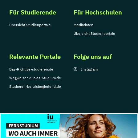
Für Studierende
Für Hochschulen
Übersicht Studienportale
Mediadaten
Übersicht Studienportale
Relevante Portale
Folge uns auf
Das-Richtige-studieren.de
Instagram
Wegweiser-duales-Studium.de
Studieren-berufsbegleitend.de
© Copyright 2026, TarGroup Media GmbH
Impressum
Über
Datenschutzerklärung
Nutzungsbedingungen
Barrier