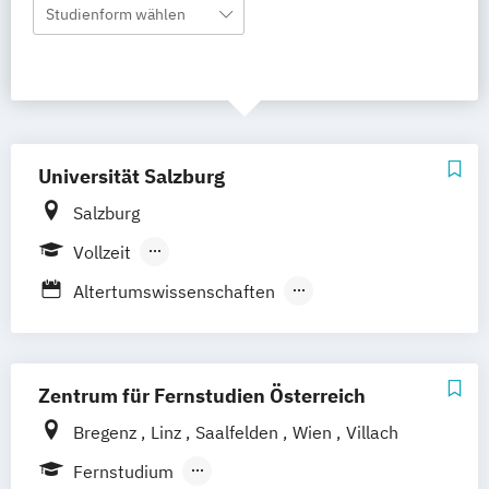
Studienform wählen
Universität Salzburg
Salzburg
Vollzeit
Berufsbegleitender Präsenzlehrgang
Altertumswissenschaften
Anglistik und Amerikanistik
Antike Kulturen und Archäologien
Applied Geoinformatics (EN)
Zentrum für Fernstudien Österreich
Applied Image and Signal Processing (EN)
Bregenz
Linz
Saalfelden
Wien
Villach
Berufsgrundbildung Management (Lehramt)
Fernstudium