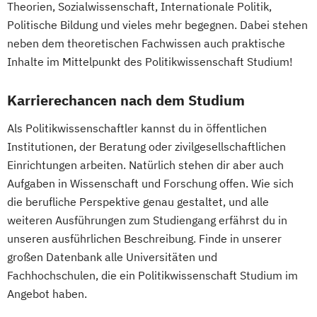
Theorien, Sozialwissenschaft, Internationale Politik,
Informatik und Informatikmanagement
Politische Bildung und vieles mehr begegnen. Dabei stehen
(Lehramt)
neben dem theoretischen Fachwissen auch praktische
Ingenieurwissenschaften
Inhalte im Mittelpunkt des Politikwissenschaft Studium!
Inklusive Pädagogik mit Fokus Behinderung
(Lehramt)
Karrierechancen nach dem Studium
Instrumentalmusikerziehung (Lehramt)
Als Politikwissenschaftler kannst du in öffentlichen
Italienisch (Lehramt)
Institutionen, der Beratung oder zivilgesellschaftlichen
Jüdische Kulturgeschichte
Einrichtungen arbeiten. Natürlich stehen dir aber auch
Katholische Fachtheologie
Aufgaben in Wissenschaft und Forschung offen. Wie sich
Katholische Religion (Lehramt)
die berufliche Perspektive genau gestaltet, und alle
Katholische Religionspädagogik
weiteren Ausführungen zum Studiengang erfährst du in
Katholische Theologie
unseren ausführlichen Beschreibung. Finde in unserer
Kommunikationswissenschaft
großen Datenbank alle Universitäten und
Kunstgeschichte
Latein (Lehramt)
Fachhochschulen, die ein Politikwissenschaft Studium im
Linguistik
Angebot haben.
Literatur- und Kulturwissenschaft/Literary