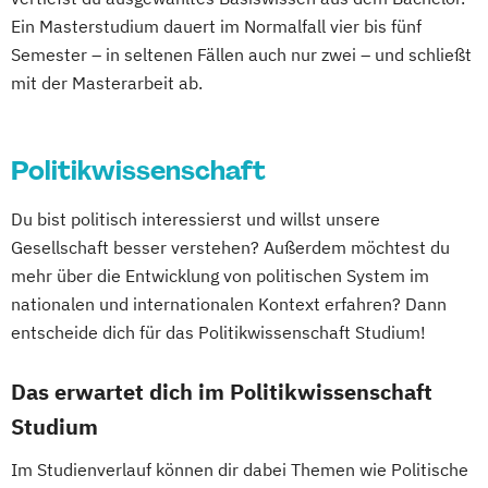
Erziehungswissenschaft
Ethik (Lehramt)
Politikwissenschaft – Regieren und
Ein Masterstudium dauert im Normalfall vier bis fünf
European Union Studies (EN)
Partizipation
Semester – in seltenen Fällen auch nur zwei – und schließt
Französisch (Lehramt)
Geographie
mit der Masterarbeit ab.
Politikwissenschaft
Geographie und Wirtschaft (Lehramt)
Verwaltungswissenschaft
Soziologie
Geologie
Germanistik
Geschichte
Praktische Informatik
Psychologie
Politikwissenschaft
Geschichte (Lehramt)
Geschichte
Soziologie - Zugänge zur
Sozialkunde und Politische Bildung
Gegenwartsgesellschaft
Du bist politisch interessierst und willst unsere
(Lehramt)
Volkswirtschaft
Wirtschaftsinformatik
Gesellschaft besser verstehen? Außerdem möchtest du
Gestaltung – Unterrichtsfach Technisches
Wirtschaftswissenschaft
mehr über die Entwicklung von politischen System im
Werken (Lehramt)
Wirtschaftswissenschaft für Ingenieur/-
nationalen und internationalen Kontext erfahren? Dann
Gestaltung: Technik
Textil (Lehramt)
innen und Naturwissenschaftler/-innen
entscheide dich für das Politikwissenschaft Studium!
Griechisch (Lehramt)
Human-Computer Interaction (EN)
Das erwartet dich im Politikwissenschaft
Informatik
Studium
Informatik und Digitale Grundbildung
Im Studienverlauf können dir dabei Themen wie Politische
(Lehramt)