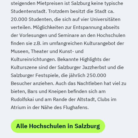
steigenden Mietpreisen ist Salzburg keine typische
Sprache – Wirtschaft – Kultur
Studentenstadt. Trotzdem besitzt die Stadt ca.
Sprachwissenschaft
20.000 Studenten, die sich auf vier Universitäten
Technische Wissenschaften
verteilen. Möglichkeiten zur Entspannung abseits
Textiles Gestalten (Lehramt)
Theologie
der Vorlesungen und Seminare an den Hochschulen
Wirtschaftswissenschaften
finden sie z.B. im umfangreichen Kulturangebot der
Wissenschaft und Kunst
Museen, Theater und Kunst- und
Kultureinrichtungen. Bekannte Highlights der
Kulturszene sind der Salzburger Jazzherbst und die
Salzburger Festspiele, die jährlich 250.000
Besucher anziehen. Auch das Nachtleben hat viel zu
bieten, Bars und Kneipen befinden sich am
Rudolfskai und am Rande der Altstadt, Clubs im
Atrium in der Nähe des Flughafens.
Alle Hochschulen in Salzburg