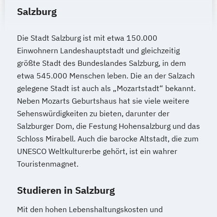
Neuro- und Klinische Linguistik
Salzburg
Psychologie
Psychologie und Philosophie (Lehramt)
Die Stadt Salzburg ist mit etwa 150.000
Pädagog/innenbildung
Pädagogik
Einwohnern Landeshauptstadt und gleichzeitig
Recht und Wirtschaft
größte Stadt des Bundeslandes Salzburg, in dem
Rechtswissenschaften
Religious Studies
etwa 545.000 Menschen leben. Die an der Salzach
gelegene Stadt ist auch als „Mozartstadt“ bekannt.
Romanistik
Russisch (Lehramt)
Neben Mozarts Geburtshaus hat sie viele weitere
Schule und Religion (Lehramt)
Sehenswürdigkeiten zu bieten, darunter der
Science and Technology of Materials (EN)
Salzburger Dom, die Festung Hohensalzburg und das
Slawistik
Soziologie
Spanisch (Lehramt)
Schloss Mirabell. Auch die barocke Altstadt, die zum
Sport- und Bewegungswissenschaft
UNESCO Weltkulturerbe gehört, ist ein wahrer
Sport- und Bewegungswissenschaft:
Touristenmagnet.
Therapie – Gesundheit – Leistung
Sport-Management-Medien
Studieren in Salzburg
Sportjournalismus
Mit den hohen Lebenshaltungskosten und
Sprache - Wirtschaft - Kultur