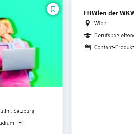
FHWien der WK
Wien
Berufsbegleite
Duales Studium
Content-Produk
Digital Busines
Digital Technol
Executive Man
Financial Manag
Rechnungs- und
Immobilienma
International 
Tulln
Salzburg
Journalismus 
Journalismus &
tudium
Kommunikations