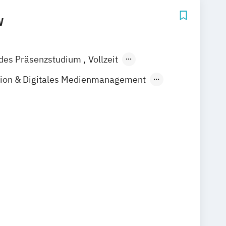
W
ndes Präsenzstudium
Vollzeit
Fernstudium
tion & Digitales Medienmanagement
s
Digital Innovation
ogy and Innovation
agement
ement & Controlling
Finanz-
 Steuerwesen
nagement
Immobilienwirtschaft
MBA in Management & Communications
& Medienmanagement
 Neue Medien
- und Betriebspsychologie