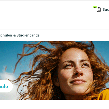
Suc
schulen & Studiengänge
hule