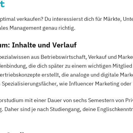
r Lehrende des
t
 optimal verkaufen? Du interessierst dich für Märkte, U
sches
ales Management genau richtig.
Systembau
m: Inhalte und Verlauf
enmanagement
Spezialwissen aus Betriebswirtschaft, Verkauf und Marke
denbindung, die dich später zu einem wichtigen Mitgli
mation (EN)
rtriebskonzepte erstellt, die analoge und digitale Mark
Spezialisierungsfächer, wie Influencer Marketing od
eren ohne
rstudium mit einer Dauer von sechs Semestern von Pri
ieur
g. Daher sind je nach Studiengang, deine Englischkenntn