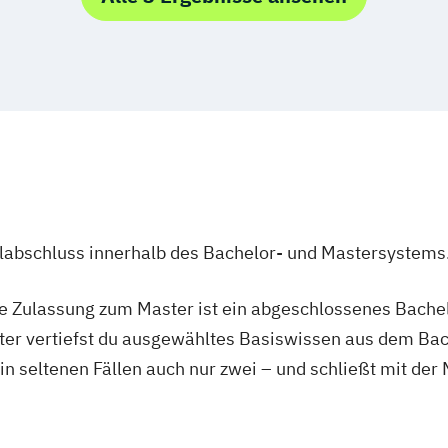
enpflege
nd Media
mmunikation
anagement
management
agement
ss Technologies
ikation
rkauf
ganisation
ingenieurwesen
ulabschluss innerhalb des Bachelor- und Mastersystems
ie Zulassung zum Master ist ein abgeschlossenes Bache
schaft
ter vertiefst du ausgewähltes Basiswissen aus dem Bac
 in seltenen Fällen auch nur zwei – und schließt mit der
nt