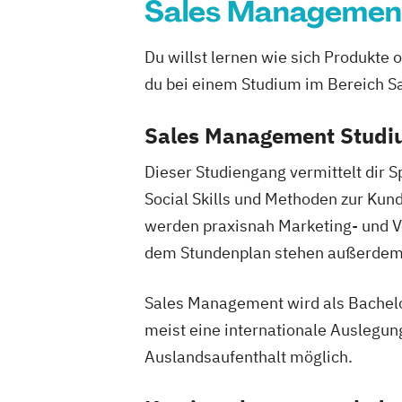
Pädagogisch-Didaktischer Lehrgang fü
Sales Managemen
Exekutivdienstes
Radiologietechnologie
Du willst lernen wie sich Produkte
Regenerative Energiesysteme & techni
du bei einem Studium im Bereich S
Energiemanagement
Robotik
Softwaretechnik & Digitaler 
Sales Management Studiu
Strategisches Marketing & Kampagn
Dieser Studiengang vermittelt dir 
Strategisches Sicherheitsmanagement
Social Skills und Methoden zur Kun
Sustainable Finance & Digital Transfor
werden praxisnah Marketing- und Ve
Training & Sport
dem Stundenplan stehen außerdem 
Vorbereitungslehrgang Bachelor (Studi
Matura)
Sales Management wird als Bachelo
Wirtschaftsberatung
Wirtschaftsingen
Wirtschaftskriminalität & Cyber Crime
meist eine internationale Auslegun
Auslandsaufenthalt möglich.