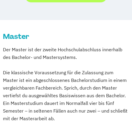
Immobilienmanagement
(EN)
Frühpädagogik - Leitung und Management
Schwentinental / Kiel
Stein / Nürnberg
Informationstechnik & Management
Lebensmittelsicherheit
von Kindertageseinrichtungen
Wuppertal
Prichsenstadt
Integrative StadtLand-Entwicklung
Luxury Management (EN)
General Management
Online-Campus
Heidelberg
Legal Tech
Management
Marketing & Brand Management (EN)
Gesundheitsmanagement
Digitalisierung und Nachhaltigkeit
Master
Marketing & Sales
Kindheitspädagogik
Marketing
Master of Business Administration (EN)
Kommunikationsdesign
Mechatronik
Der Master ist der zweite Hochschulabschluss innerhalb
Medizintechnik & Management
Medienmanagement und Digitales
Medical Fitness & Athletic Management
des Bachelor- und Mastersystems.
Personalmanagement
Marketing
Medizinalfachberufe
Projektmanagement &
Osteopathie
Physiotherapie
Naturheilkunde und komplementäre
Die klassische Voraussetzung für die Zulassung zum
Prozessmanagement
Psychologie
Rechtspsychologie
Heilverfahren
Master ist ein abgeschlossenes Bachelorstudium in einem
Quality Management
Soziale Arbeit
Sportmanagement
Pharmamanagement und
vergleichbaren Fachbereich. Sprich, durch den Master
Rechtliche Betreuung
Sales Management
Tourismus-
Pharmaproduktion
vertiefst du ausgewähltes Basiswissen aus dem Bachelor.
Soziale Arbeit
Sozialmanagement
Hotel- und Eventmanagement
Physiotherapie
Psychologie
Ein Masterstudium dauert im Normalfall vier bis fünf
Sportmanagement
Wirtschaftsinformatik
Wirtschaftspsychologie
Psychosoziale Beratung in Sozialer Arbeit
Semester – in seltenen Fällen auch nur zwei – und schließt
Wirtschaftspsychologie
Wirtschaftsrecht
Wirtschaftspsychologie (Heidelberg)
mit der Masterarbeit ab.
Sicherheitsmanagement
Soziale Arbeit
Wirtschaftsrecht
Sozialmanagement