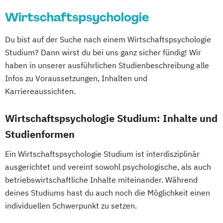
Technische Redaktion und
Wirtschaftspsychologie
Informationsdesign
Tourismusmanagement
Du bist auf der Suche nach einem Wirtschaftspsychologie
Wirtschaftsinformatik
Studium? Dann wirst du bei uns ganz sicher fündig! Wir
Wirtschaftsinformatik - Schwerpunkt E-
haben in unserer ausführlichen Studienbeschreibung alle
Business
Infos zu Voraussetzungen, Inhalten und
Wirtschaftsingenieurwesen
Karriereaussichten.
Wirtschaftspsychologie
Wirtschaftsrecht
Wirtschaftspsychologie Studium: Inhalte und
Wirtschaftsrecht mit internationalen
Aspekten
Studienformen
Ein Wirtschaftspsychologie Studium ist interdisziplinär
ausgerichtet und vereint sowohl psychologische, als auch
betriebswirtschaftliche Inhalte miteinander. Während
deines Studiums hast du auch noch die Möglichkeit einen
individuellen Schwerpunkt zu setzen.