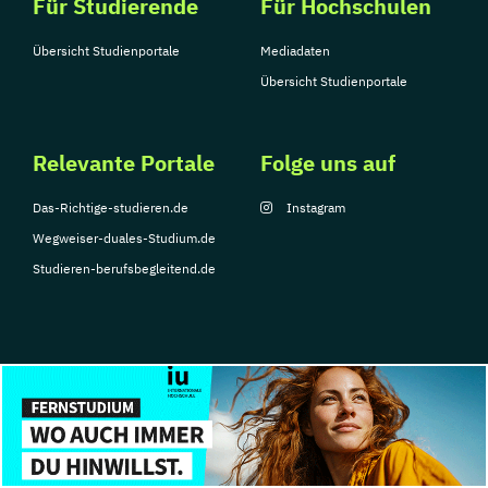
Für Studierende
Für Hochschulen
Übersicht Studienportale
Mediadaten
Übersicht Studienportale
Relevante Portale
Folge uns auf
Das-Richtige-studieren.de
Instagram
Wegweiser-duales-Studium.de
Studieren-berufsbegleitend.de
© Copyright 2026, TarGroup Media GmbH
Impressum
Über
Datenschutzerklärung
Nutzungsbedingungen
Barrier
uns