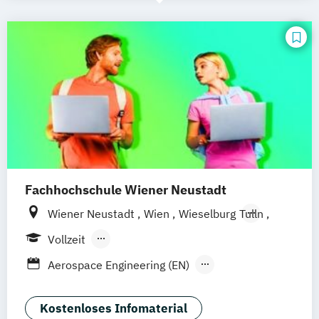
Fachhochschule Wiener Neustadt
Wiener Neustadt
Wien
Wieselburg
Tulln
Salzburg
Vollzeit
Berufsbegleitendes Präsenzstudium
Aerospace Engineering (EN)
Berufsbegleitender Präsenzlehrgang
Agrartechnologie & Digital Farming
Allgemeine Gesundheits- & Krankenpflege
Kostenloses Infomaterial