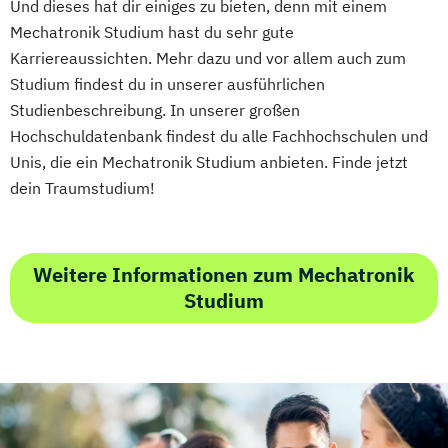
Und dieses hat dir einiges zu bieten, denn mit einem
Transformation (EN)
Wasserstofftechnik
Web-Development
Mechatronik Studium hast du sehr gute
Training & Sport
Wirtschaftsinformatik
Karriereaussichten. Mehr dazu und vor allem auch zum
Vorbereitungslehrgang Bachelor (Studieren
Ökotoxikologie & Umweltmanagement
Studium findest du in unserer ausführlichen
ohne Matura)
Studienbeschreibung. In unserer großen
Wirtschaftsberatung
Hochschuldatenbank findest du alle Fachhochschulen und
Wirtschaftsingenieur
Unis, die ein Mechatronik Studium anbieten. Finde jetzt
Wirtschaftskriminalität & Cyber Crime
dein Traumstudium!
Weitere Informationen zum Mechatronik
Studium