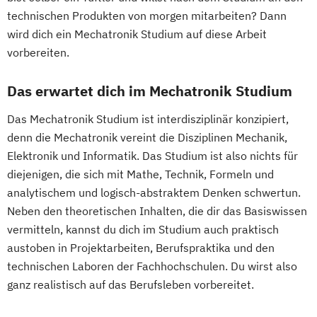
Nachhaltige Produktion &
Klimabewusste Gebäudetechnik
technischen Produkten von morgen mitarbeiten? Dann
Kreislaufwirtschaft
Leistungselektronik
Maschinenbau
wird dich ein Mechatronik Studium auf diese Arbeit
Personal
Organisation & Strategie
Maschinenbau - Digitalisierte
vorbereiten.
Polizeiliche Führung
Praxisanleitung
Produktentwicklung & Simulation
Produktmarketing & Projektmanagement
Das erwartet dich im Mechatronik Studium
Mechatronik und Robotik
Pädagogisch-Didaktischer Lehrgang für
Medical Engineering & eHealth
Das Mechatronik Studium ist interdisziplinär konzipiert,
Lehrende des Exekutivdienstes
Nachhaltige Umwelt- und
denn die Mechatronik vereint die Disziplinen Mechanik,
Radiologietechnologie
Bioprozesstechnik
Elektronik und Informatik. Das Studium ist also nichts für
Regenerative Energiesysteme &
Projekt und Prozessmanagement
diejenigen, die sich mit Mathe, Technik, Formeln und
technisches Energiemanagement
Quantum Engineering
analytischem und logisch-abstraktem Denken schwertun.
Robotik
Robotics Engineering
Neben den theoretischen Inhalten, die dir das Basiswissen
Softwaretechnik & Digitaler Systembau
vermitteln, kannst du dich im Studium auch praktisch
Rolling Stock Engineering
Strategisches Marketing &
austoben in Projektarbeiten, Berufspraktika und den
Software Engineering
Sports Technology
Kampagnenmanagement
technischen Laboren der Fachhochschulen. Du wirst also
Tissue Engineering and Regenerative
Strategisches Sicherheitsmanagement
ganz realistisch auf das Berufsleben vorbereitet.
Medicine
Sustainable Finance & Digital
User Experience Management