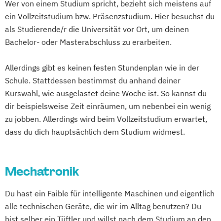
Wer von einem Studium spricht, bezieht sich meistens auf
E-Commerce
Eco Design
ein Vollzeitstudium bzw. Präsenzstudium. Hier besuchst du
Entrepreneurship & Applied Management
Embedded Systems
als Studierende/r die Universität vor Ort, um deinen
Ergotherapie
Erneuerbare Energien
Bachelor- oder Masterabschluss zu erarbeiten.
Gesundheits- und Krankenpflege
Gesundheits- und Rehabilitationstechnik
Green Marketing &
Human Factors and Sports Engineering
Allerdings gibt es keinen festen Stundenplan wie in der
Nachhaltigkeitskommunikation (DE/EN)
IT-Security
Schule. Stattdessen bestimmst du anhand deiner
Health Care Informatics
Industrial Engineering & Business
Kurswahl, wie ausgelastet deine Woche ist. So kannst du
Immobilienmanagement
Informatik
Informatik
dir beispielsweise Zeit einräumen, um nebenbei ein wenig
Journalismus &
zu jobben. Allerdings wird beim Vollzeitstudium erwartet,
Informations- und
Unternehmenskommunikation
dass du dich hauptsächlich dem Studium widmest.
Kommunikationssysteme
Lebensmittel-Produktentwicklung &
Innovations- und Technologiemanagement
Ressourcenmanagement
Mechatronik
Logopädie
Mechatronik
Internationales Wirtschaftsingenieurwesen
Mechatronik - Mikrosystemtechnik
Du hast ein Faible für intelligente Maschinen und eigentlich
MedTech – Functional Imaging
Internet of Things und intelligente Systeme
alle technischen Geräte, die wir im Alltag benutzen? Du
Conventional & Ion Radiotherapy (EN)
bist selber ein Tüftler und willst nach dem Studium an den