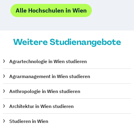
Musikwissenschaft
Naturschutz und
Alle Hochschulen in Wien
Biodiversitätsmanagement
Nederlandistik
Orientalistik
Pflegewissenschaft
Pharmazie
Weitere Studienangebote
Philosophie
Philosophie
Physics of the Earth (Geophysics)
Physik
Physik
Physik (Lehramt)
Agrartechnologie in Wien studieren
Politikwissenschaft
Polnisch (Lehramt)
Psychologie
Agrarmanagement in Wien studieren
Psychologie und Philosophie (Lehramt)
Anthropologie in Wien studieren
Publizistik- und
Kommunikationswissenschaft
Architektur in Wien studieren
Publizistik- und
Kommunikationswissenschaft
Studieren in Wien
Raumforschung und Raumordnung