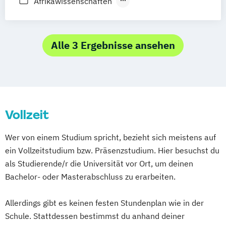
Afrikawissenschaften
Musik (Theorie-Arrangement-Komposition)
Allgemeine Bildungswissenschaftliche
Grundlagen (Lehramt)
Musik (Trompete)
Musik (Tuba)
Allgemeine Linguistik: Grammatiktheorie
Alle 3 Ergebnisse ansehen
Musik (Vibraphon und Jazz Mallets)
und kognitive Sprachwissenschaft
Musik (Violine)
Alte Geschichte und Altertumskunde
Musikpädagogik/IGP (Akkordeon)
Altorientalische Philologie und
Musikpädagogik/IGP (Bass)
Orientalische Archäologie
Musikpädagogik/IGP (Chromatische
Vollzeit
Angewandte Linguistik
Mundharmonika)
Anglophone Literatures and Cultures
Wer von einem Studium spricht, bezieht sich meistens auf
Musikpädagogik/IGP (Flöte)
Anthropologie
ein Vollzeitstudium bzw. Präsenzstudium. Hier besuchst du
Musikpädagogik/IGP (Gesang)
Arabische Welt: Sprache und Gesellschaft
als Studierende/r die Universität vor Ort, um deinen
Musikpädagogik/IGP (Gitarre)
Astronomie
Austrian Studies
Bachelor- oder Masterabschluss zu erarbeiten.
Musikpädagogik/IGP (Harfe)
Banking and Finance
Betriebswirtschaft
Musikpädagogik/IGP (Improvisation)
Bewegung und Sport (Lehramt)
Allerdings gibt es keinen festen Stundenplan wie in der
Musikpädagogik/IGP (Klavier)
Bildungswissenschaft
Bioinformatik
Schule. Stattdessen bestimmst du anhand deiner
Musikpädagogik/IGP (Posaune)