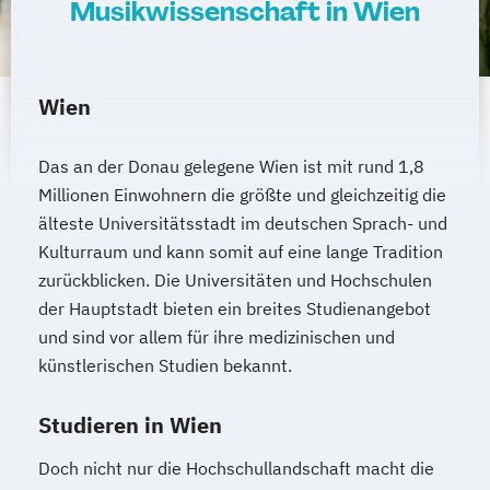
Indogermanistik und historische
Musikwissenschaft in Wien
Sprachwissenschaft
Informatik
Informatik (Lehramt)
Inklusive Pädagogik - Fokus
Wien
Beeinträchtigungen (Lehramt)
Interdisziplinäre Osteuropastudien
Das an der Donau gelegene Wien ist mit rund 1,8
Internationale Betriebswirtschaft
Millionen Einwohnern die größte und gleichzeitig die
Internationale Betriebswirtschaft
älteste Universitätsstadt im deutschen Sprach- und
Internationale Entwicklung
Kulturraum und kann somit auf eine lange Tradition
Internationale Rechtswissenschaften
zurückblicken. Die Universitäten und Hochschulen
der Hauptstadt bieten ein breites Studienangebot
Islamisch-Theologische Studien
und sind vor allem für ihre medizinischen und
Islamische Religionspädagogik
künstlerischen Studien bekannt.
Italienisch (Lehramt)
Japanologie
Judaistik
Studieren in Wien
Kartographie und Geoinformation
Katholische Fachtheologie
Doch nicht nur die Hochschullandschaft macht die