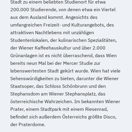
Katholische Religion (Lehramt)
Stadt zu einem beliebten Studienort für etwa
Klassische Archäologie
200.000 Studierende, von denen etwa ein Viertel
aus dem Ausland kommt. Angesichts des
Klassische Philologie
Koreanologie
umfangreichen Freizeit- und Kulturangebots, des
Kultur und Gesellschaft des modernen
attraktiven Nachtlebens mit unzähligen
Südasien
Studentenlokalen, der kulinarischen Spezialitäten,
Kultur- und Sozialanthropologie
der Wiener Kaffeehauskultur und über 2.000
Kunstgeschichte
Latein (Lehramt)
Grünanlagen ist es nicht überraschend, dass Wien
Lebensmittelchemie
Mathematik
bereits neun Mal bei der Mercer Studie zur
Mathematik (Lehramt)
Medieninformatik
lebenswertesten Stadt gekürt wurde. Wien hat viele
Meteorologie
Meteorologie
Sehenswürdigkeiten zu bieten, darunter die Wiener
Middle European interdisciplinary master's
Staatsoper, das Schloss Schönbrunn und den
programme in Cognitive Science
Stephansdom am Wiener Stephansplatz, das
(MEi:CogSci)
österreichische Wahrzeichen. Im bekannten Wiener
Molekulare Biologie
Prater, einem Stadtpark mit einem Riesenrad,
Molekulare Mikrobiologie
befindet sich außerdem Österreichs größte Disco,
der Praterdome.
Mikrobielle Ökologie und Immunbiologie