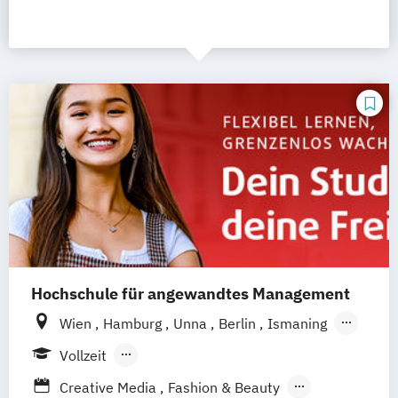
Hochschule für angewandtes Management
Wien
Hamburg
Unna
Berlin
Ismaning
Mannheim
Frankfurt
Hannover
Leipzig
Vollzeit
Düsseldorf
Köln
Nürnberg
Stuttgart
Berufsbegleitendes Präsenzstudium
Creative Media
Fashion & Beauty