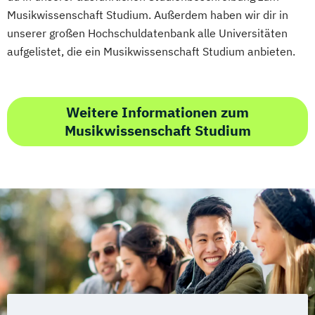
Geographie
Musikwissenschaft Studium. Außerdem haben wir dir in
Geographie und Wirtschaftskunde
unserer großen Hochschuldatenbank alle Universitäten
(Lehramt)
aufgelistet, die ein Musikwissenschaft Studium anbieten.
Geschichte
Geschichte
Sozialkunde und Politische Bildung
(Lehramt)
Weitere Informationen zum
Geschichtsforschung
Musikwissenschaft Studium
Historische Hilfswissenschaften und
Archivwissenschaft
Globalgeschichte und Global Studies
Griechisch (Lehramt)
HPS - History and Philosophy of Science
Haushaltsökonomie und Ernährung
(Lehramt)
Health and Physical Activity
Hungarologie