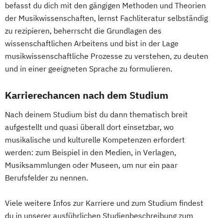
East Asian Economy and Society
befasst du dich mit den gängigen Methoden und Theorien
Ecology and Ecosystems
der Musikwissenschaften, lernst Fachliteratur selbständig
Englisch (Lehramt)
zu rezipieren, beherrscht die Grundlagen des
English Language and Linguistics
wissenschaftlichen Arbeitens und bist in der Lage
English and American Studies
musikwissenschaftliche Prozesse zu verstehen, zu deuten
und in einer geeigneten Sprache zu formulieren.
Environmental Sciences
Erdwissenschaften
Karrierechancen nach dem Studium
Ernährungswissenschaften
Ethik für Schule und Beruf
Nach deinem Studium bist du dann thematisch breit
Europäische Ethnologie
aufgestellt und quasi überall dort einsetzbar, wo
Evangelische Fachtheologie
musikalische und kulturelle Kompetenzen erfordert
Evangelische Religion (Lehramt)
werden: zum Beispiel in den Medien, in Verlagen,
Evolutionary Systems Biology
Fennistik
Musiksammlungen oder Museen, um nur ein paar
Berufsfelder zu nennen.
Finno-Ugristik
Französisch (Lehramt)
Gender Studies
Viele weitere Infos zur Karriere und zum Studium findest
Genetik und Entwicklungsbiologie
du in unserer ausführlichen Studienbeschreibung zum