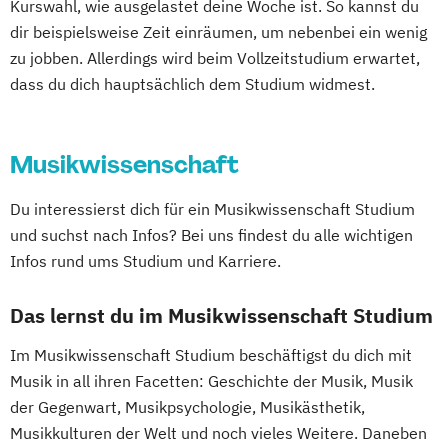
Biologie
Kurswahl, wie ausgelastet deine Woche ist. So kannst du
Musikpädagogik/IGP (Saxophon)
Biologie und Umweltkunde (Lehramt)
dir beispielsweise Zeit einräumen, um nebenbei ein wenig
Musikpädagogik/IGP (Schlagzeug)
zu jobben. Allerdings wird beim Vollzeitstudium erwartet,
Biologische Chemie
Musikpädagogik/IGP (Theorie-
dass du dich hauptsächlich dem Studium widmest.
Bosnisch/Kroatisch/Serbisch (Lehramt)
Arrangement-Komposition)
Botanik
Byzantinistik und Neogräzistik
Musikpädagogik/IGP (Trompete)
CREOLE - Cultural Differences and
Musikwissenschaft
Musikpädagogik/IGP (Tuba)
Transnational Processes
Musikpädagogik/IGP (Vibraphon und Jazz
Chemie
Chemie (Lehramt)
Du interessierst dich für ein Musikwissenschaft Studium
Mallets)
Chemie und Technologie der Materialien
und suchst nach Infos? Bei uns findest du alle wichtigen
Musikpädagogik/IGP (Violine)
Communication Science
Infos rund ums Studium und Karriere.
Computational Science
Darstellende Geometrie (Lehramt)
Das lernst du im Musikwissenschaft Studium
Deutsch (Lehramt)
Im Musikwissenschaft Studium beschäftigst du dich mit
Deutsch als Fremd- und Zweitsprache
Musik in all ihren Facetten: Geschichte der Musik, Musik
Deutsche Philologie
Deutsche Philologie
der Gegenwart, Musikpsychologie, Musikästhetik,
Drug Discovery and Development
Musikkulturen der Welt und noch vieles Weitere. Daneben