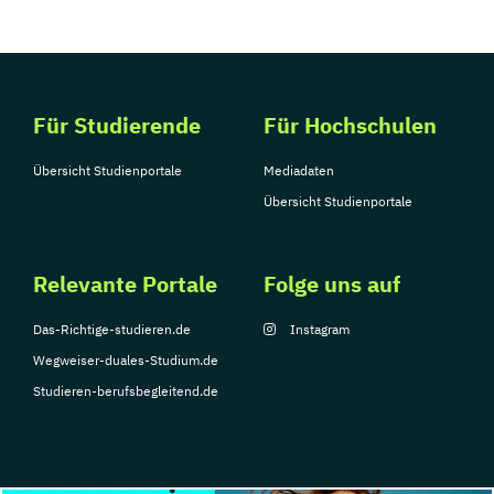
Rechtswissenschaften
Religionspädagogik
Religionswissenschaft
Reliogionspädaogik
Romanistik
Für Studierende
Für Hochschulen
Russisch (Lehramt)
Science-Technology-Society
Sinologie
Übersicht Studienportale
Mediadaten
Skandinavistik
Slawistik
Slawistik
Übersicht Studienportale
Slowakisch (Lehramt)
Slowenisch (Lehramt)
Soziologie
Relevante Portale
Spanisch (Lehramt)
Sportwissenschaft
Folge uns auf
Sprachen und Kulturen Südasiens
Das-Richtige-studieren.de
Instagram
Sprachen und Kulturen Südasiens und
Wegweiser-duales-Studium.de
Tibets
Studieren-berufsbegleitend.de
Sprachwissenschaft
Statistik
Theater-
Film- und Medienwissenschaft
Theologische Spezialisierung