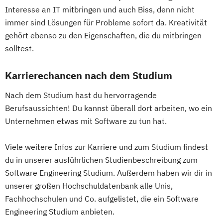
Kampagnenmanagement
Tissue Engineering and Regenerative
Interesse an IT mitbringen und auch Biss, denn nicht
Strategisches Sicherheitsmanagement
immer sind Lösungen für Probleme sofort da. Kreativität
Medicine
Sustainable Finance & Digital
gehört ebenso zu den Eigenschaften, die du mitbringen
User Experience Management
Transformation (EN)
solltest.
Wasserstofftechnik
Web-Development
Training & Sport
Wirtschaftsinformatik
Karrierechancen nach dem Studium
Vorbereitungslehrgang Bachelor (Studieren
Ökotoxikologie & Umweltmanagement
ohne Matura)
Nach dem Studium hast du hervorragende
Wirtschaftsberatung
Berufsaussichten! Du kannst überall dort arbeiten, wo ein
Wirtschaftsingenieur
Unternehmen etwas mit Software zu tun hat.
Wirtschaftskriminalität & Cyber Crime
Viele weitere Infos zur Karriere und zum Studium findest
du in unserer ausführlichen Studienbeschreibung zum
Software Engineering Studium. Außerdem haben wir dir in
unserer großen Hochschuldatenbank alle Unis,
Fachhochschulen und Co. aufgelistet, die ein Software
Engineering Studium anbieten.