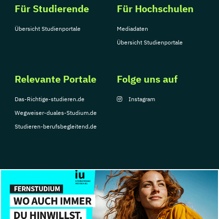
Für Studierende
Für Hochschulen
Übersicht Studienportale
Mediadaten
Übersicht Studienportale
Relevante Portale
Folge uns auf
Das-Richtige-studieren.de
Instagram
Wegweiser-duales-Studium.de
Studieren-berufsbegleitend.de
© Copyright 2026, TarGroup Media GmbH
Impressum
Über
Datenschutzerklärung
Nutzungsbedingungen
Barrier
uns