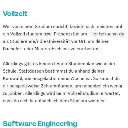
Marketing
Elektronik – Power Electronics &
Controlling & Business Intelligence
Vollzeit
Nachhaltige Energietechnik
Diagnostischer Ultraschall – Sonographie
Elektronik – Wirtschaft & Entrepreneurship
Wer von einem Studium spricht, bezieht sich meistens auf
E-Commerce
Eco Design
ein Vollzeitstudium bzw. Präsenzstudium. Hier besuchst du
Entrepreneurship & Applied Management
Embedded Systems
als Studierende/r die Universität vor Ort, um deinen
Ergotherapie
Erneuerbare Energien
Bachelor- oder Masterabschluss zu erarbeiten.
Gesundheits- und Krankenpflege
Gesundheits- und Rehabilitationstechnik
Green Marketing &
Human Factors and Sports Engineering
Allerdings gibt es keinen festen Stundenplan wie in der
Nachhaltigkeitskommunikation (DE/EN)
IT-Security
Schule. Stattdessen bestimmst du anhand deiner
Health Care Informatics
Industrial Engineering & Business
Kurswahl, wie ausgelastet deine Woche ist. So kannst du
Immobilienmanagement
Informatik
Informatik
dir beispielsweise Zeit einräumen, um nebenbei ein wenig
Journalismus &
zu jobben. Allerdings wird beim Vollzeitstudium erwartet,
Informations- und
Unternehmenskommunikation
dass du dich hauptsächlich dem Studium widmest.
Kommunikationssysteme
Lebensmittel-Produktentwicklung &
Innovations- und Technologiemanagement
Ressourcenmanagement
Software Engineering
Logopädie
Mechatronik
Internationales Wirtschaftsingenieurwesen