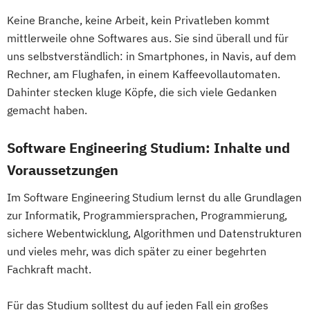
Mechatronik - Mikrosystemtechnik
Keine Branche, keine Arbeit, kein Privatleben kommt
MedTech – Functional Imaging
Internet of Things und intelligente Systeme
mittlerweile ohne Softwares aus. Sie sind überall und für
Conventional & Ion Radiotherapy (EN)
uns selbstverständlich: in Smartphones, in Navis, auf dem
Nachhaltige Produktion &
Klimabewusste Gebäudetechnik
Rechner, am Flughafen, in einem Kaffeevollautomaten.
Kreislaufwirtschaft
Leistungselektronik
Maschinenbau
Dahinter stecken kluge Köpfe, die sich viele Gedanken
Personal
Organisation & Strategie
Maschinenbau - Digitalisierte
gemacht haben.
Polizeiliche Führung
Praxisanleitung
Produktentwicklung & Simulation
Produktmarketing & Projektmanagement
Software Engineering Studium: Inhalte und
Mechatronik und Robotik
Pädagogisch-Didaktischer Lehrgang für
Voraussetzungen
Medical Engineering & eHealth
Lehrende des Exekutivdienstes
Nachhaltige Umwelt- und
Im Software Engineering Studium lernst du alle Grundlagen
Radiologietechnologie
Bioprozesstechnik
zur Informatik, Programmiersprachen, Programmierung,
Regenerative Energiesysteme &
Projekt und Prozessmanagement
sichere Webentwicklung, Algorithmen und Datenstrukturen
technisches Energiemanagement
Quantum Engineering
und vieles mehr, was dich später zu einer begehrten
Robotik
Robotics Engineering
Fachkraft macht.
Softwaretechnik & Digitaler Systembau
Rolling Stock Engineering
Strategisches Marketing &
Software Engineering
Sports Technology
Für das Studium solltest du auf jeden Fall ein großes