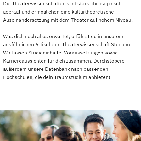
Geographie
Die Theaterwissenschaften sind stark philosophisch
Geographie und Wirtschaftskunde
geprägt und ermöglichen eine kulturtheoretische
(Lehramt)
Auseinandersetzung mit dem Theater auf hohem Niveau.
Geschichte
Geschichte
Sozialkunde und Politische Bildung
Was dich noch alles erwartet, erfährst du in unserem
ausführlichen Artikel zum Theaterwissenschaft Studium.
(Lehramt)
Wir fassen Studieninhalte, Voraussetzungen sowie
Geschichtsforschung
Karriereaussichten für dich zusammen. Durchstöbere
Historische Hilfswissenschaften und
außerdem unsere Datenbank nach passenden
Archivwissenschaft
Hochschulen, die dein Traumstudium anbieten!
Globalgeschichte und Global Studies
Griechisch (Lehramt)
HPS - History and Philosophy of Science
Haushaltsökonomie und Ernährung
(Lehramt)
Health and Physical Activity
Hungarologie