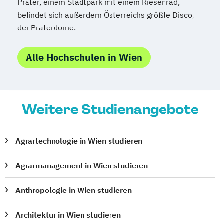
Musikwissenschaft
Prater, einem Stadtpark mit einem Riesenrad,
befindet sich außerdem Österreichs größte Disco,
Naturschutz und
der Praterdome.
Biodiversitätsmanagement
Nederlandistik
Orientalistik
Alle Hochschulen in Wien
Pflegewissenschaft
Pharmazie
Philosophie
Philosophie
Physics of the Earth (Geophysics)
Physik
Physik
Physik (Lehramt)
Weitere Studienangebote
Politikwissenschaft
Polnisch (Lehramt)
Psychologie
Psychologie und Philosophie (Lehramt)
Agrartechnologie in Wien studieren
Publizistik- und
Agrarmanagement in Wien studieren
Kommunikationswissenschaft
Publizistik- und
Anthropologie in Wien studieren
Kommunikationswissenschaft
Raumforschung und Raumordnung
Architektur in Wien studieren