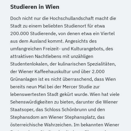
Katholische Religion (Lehramt)
Studieren in Wien
Klassische Archäologie
Klassische Philologie
Koreanologie
Doch nicht nur die Hochschullandschaft macht die
Kultur und Gesellschaft des modernen
Stadt zu einem beliebten Studienort für etwa
200.000 Studierende, von denen etwa ein Viertel
Südasien
aus dem Ausland kommt. Angesichts des
Kultur- und Sozialanthropologie
umfangreichen Freizeit- und Kulturangebots, des
Kunstgeschichte
Latein (Lehramt)
attraktiven Nachtlebens mit unzähligen
Lebensmittelchemie
Mathematik
Studentenlokalen, der kulinarischen Spezialitäten,
Mathematik (Lehramt)
Medieninformatik
der Wiener Kaffeehauskultur und über 2.000
Meteorologie
Meteorologie
Grünanlagen ist es nicht überraschend, dass Wien
Middle European interdisciplinary master's
bereits neun Mal bei der Mercer Studie zur
programme in Cognitive Science
lebenswertesten Stadt gekürt wurde. Wien hat viele
(MEi:CogSci)
Sehenswürdigkeiten zu bieten, darunter die Wiener
Molekulare Biologie
Staatsoper, das Schloss Schönbrunn und den
Molekulare Mikrobiologie
Stephansdom am Wiener Stephansplatz, das
Mikrobielle Ökologie und Immunbiologie
österreichische Wahrzeichen. Im bekannten Wiener