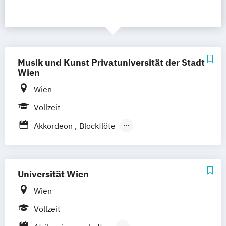
Musik und Kunst Privatuniversität der Stadt
Wien
Wien
Vollzeit
Akkordeon
Blockflöte
Blockflöte (Alte Musik)
Cembalo
Dirigieren
Fagott
Flöte
Gitarre
Harfe
Historische Fagottinstrumente
Universität Wien
Historische Oboeninstrumente
Wien
Historische Tasteninstrumente
Vollzeit
Historische Violine
Historischer Kontrabass