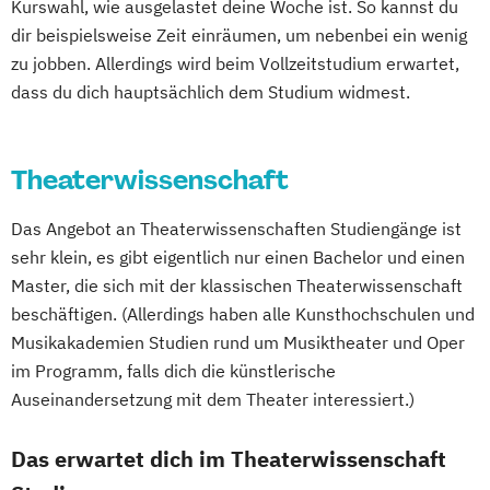
Biologie
Kurswahl, wie ausgelastet deine Woche ist. So kannst du
Zeitgenössische Tanzpädagogik
Biologie und Umweltkunde (Lehramt)
dir beispielsweise Zeit einräumen, um nebenbei ein wenig
Zeitgenössischer und Klassischer Tanz
zu jobben. Allerdings wird beim Vollzeitstudium erwartet,
Biologische Chemie
dass du dich hauptsächlich dem Studium widmest.
Bosnisch/Kroatisch/Serbisch (Lehramt)
Botanik
Byzantinistik und Neogräzistik
CREOLE - Cultural Differences and
Theaterwissenschaft
Transnational Processes
Chemie
Chemie (Lehramt)
Das Angebot an Theaterwissenschaften Studiengänge ist
Chemie und Technologie der Materialien
sehr klein, es gibt eigentlich nur einen Bachelor und einen
Communication Science
Master, die sich mit der klassischen Theaterwissenschaft
Computational Science
beschäftigen. (Allerdings haben alle Kunsthochschulen und
Darstellende Geometrie (Lehramt)
Musikakademien Studien rund um Musiktheater und Oper
Deutsch (Lehramt)
im Programm, falls dich die künstlerische
Auseinandersetzung mit dem Theater interessiert.)
Deutsch als Fremd- und Zweitsprache
Deutsche Philologie
Deutsche Philologie
Das erwartet dich im Theaterwissenschaft
Drug Discovery and Development