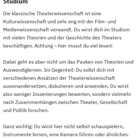
Studium
East Asian Economy and Society
Ecology and Ecosystems
Die klassische Theaterwissenschaft ist eine
Englisch (Lehramt)
Kulturwissenschaft und sehr eng mit der Film- und
English Language and Linguistics
Medienwissenschaft verwandt. Du wirst dich im Studium
English and American Studies
mit vielen Theorien und der Geschichte des Theaters
Environmental Sciences
beschäftigen. Achtung – hier musst du viel lesen!
Erdwissenschaften
Ernährungswissenschaften
Dabei geht es aber nicht um das Pauken von Theorien und
Auswendiglernen. Im Gegenteil: Du sollst dich mit
Ethik für Schule und Beruf
verschiedenen Ansätzen der Theaterwissenschaft
Europäische Ethnologie
auseinandersetzen, diskutieren und anwenden. Du wirst
Evangelische Fachtheologie
also weniger Inszenierungen bewerten, sondern vielmehr
Evangelische Religion (Lehramt)
nach Zusammenhängen zwischen Theater, Gesellschaft
Evolutionary Systems Biology
Fennistik
und Politik forschen.
Finno-Ugristik
Französisch (Lehramt)
Gender Studies
Ganz wichtig: Du wirst hier nicht selbst schauspielern,
Genetik und Entwicklungsbiologie
Instrumente lernen, eine Kamera führen oder ähnliches.