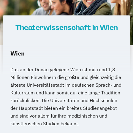
Indogermanistik und historische
Sprachwissenschaft
Informatik
Informatik (Lehramt)
Inklusive Pädagogik - Fokus
Theaterwissenschaft in Wien
Beeinträchtigungen (Lehramt)
Interdisziplinäre Osteuropastudien
Internationale Betriebswirtschaft
Wien
Internationale Betriebswirtschaft
Internationale Entwicklung
Das an der Donau gelegene Wien ist mit rund 1,8
Internationale Rechtswissenschaften
Millionen Einwohnern die größte und gleichzeitig die
Islamisch-Theologische Studien
älteste Universitätsstadt im deutschen Sprach- und
Islamische Religionspädagogik
Kulturraum und kann somit auf eine lange Tradition
zurückblicken. Die Universitäten und Hochschulen
Italienisch (Lehramt)
Japanologie
der Hauptstadt bieten ein breites Studienangebot
Judaistik
und sind vor allem für ihre medizinischen und
Kartographie und Geoinformation
künstlerischen Studien bekannt.
Katholische Fachtheologie