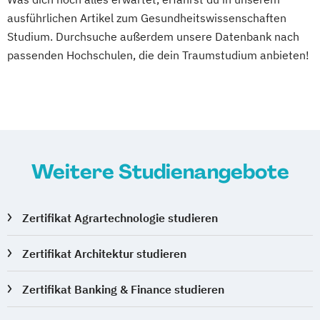
Tourismusmarketing
ausführlichen Artikel zum Gesundheitswissenschaften
Vegane:r Ernährungsberater:in
Studium. Durchsuche außerdem unsere Datenbank nach
Wedding Planer
passenden Hochschulen, die dein Traumstudium anbieten!
Wellness- und Spamanagement
Weitere Studienangebote
Zertifikat Agrartechnologie studieren
Zertifikat Architektur studieren
Zertifikat Banking & Finance studieren