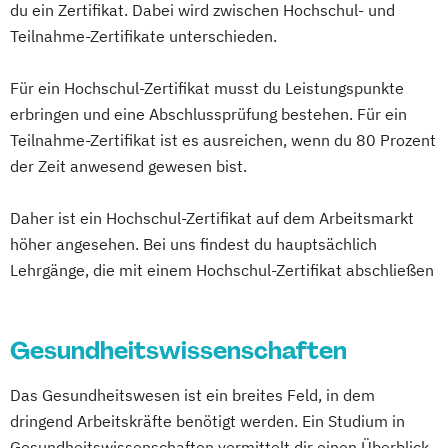
du ein Zertifikat. Dabei wird zwischen Hochschul- und
Digitalisierung in Gastronomie und
Medienökonom (FH)
Teilnahme-Zertifikate unterschieden.
Hotellerie
Online-Marketing & Marketingmanagement
EMS-Trainer:in
Für ein Hochschul-Zertifikat musst du Leistungspunkte
Ernährungsberater:in für Kinder
Online-Marketing & Marketingmanagement
erbringen und eine Abschlussprüfung bestehen. Für ein
Eventmanagement (IHK)
F&B Manager:in
(dual)
Teilnahme-Zertifikat ist es ausreichen, wenn du 80 Prozent
Fachwirt:in im Gastgewerbe (IHK)
Personalmanagement
der Zeit anwesend gewesen bist.
Fitnessfachwirt:in (IHK)
Prävention & Gesundheitsförderung
Fitnesstrainer:in B-Lizenz
Daher ist ein Hochschul-Zertifikat auf dem Arbeitsmarkt
Prävention
Front Office Management
höher angesehen. Bei uns findest du hauptsächlich
Sporttherapie und
Lehrgänge, die mit einem Hochschul-Zertifikat abschließen
Functional Trainer:in
Gesundheitsmanagement
Fußball-Athletiktraining
Revenue Management
Gastronomiebetriebswirt:in
Sportbusiness Management
Gesundheitswissenschaften
Geprüfte:r Küchenmeister:in (IHK)
Sportmarketing
Sportvermarktung
Geprüfte:r Sportfachwirt:in (IHK)
Sportökonom (FH)
Tourism Consulting
Das Gesundheitswesen ist ein breites Feld, in dem
Geprüfte:r Tourismusfachwirt:in (IHK)
Tourismus Management
dringend Arbeitskräfte benötigt werden. Ein Studium in
Geprüfte:r Veranstaltungsfachwirt:in (IHK)
Tourismusökonom (FH)
Gesundheitswissenschaften vermittelt dir einen Überblick