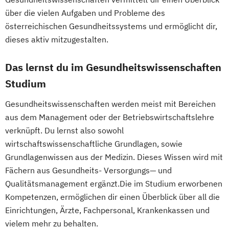
über die vielen Aufgaben und Probleme des
Veranstaltungsökonom (FH)
Geprüfte:r Wirtschaftsfachwirt:in (IHK)
österreichischen Gesundheitssystems und ermöglicht dir,
Vertriebsmanagement
Gesunde Führung
GesundheitsCoaching
dieses aktiv mitzugestalten.
Werbe- und Medienpsychologie
Gesundheitsbetriebswirt:in
Wirtschaftspsychologie
Das lernst du im Gesundheitswissenschaften
Golfbetriebsmanagement
Golfsekretär:in
Group Fitness Trainer:in
Studium
Grundlagen der Pferdephysiotherapie
Gesundheitswissenschaften werden meist mit Bereichen
Hotelbetriebswirt:in
aus dem Management oder der Betriebswirtschaftslehre
Human Ressources in der Hotellerie
verknüpft. Du lernst also sowohl
IndoorCycling
wirtschaftswissenschaftliche Grundlagen, sowie
Konditionstraining für Pferde
Grundlagenwissen aus der Medizin. Dieses Wissen wird mit
Küchenleiter:in
Fächern aus Gesundheits- Versorgungs— und
Manager:in für Gesundheit im Betrieb
Qualitätsmanagement ergänzt.Die im Studium erworbenen
Manager:in im Pferdesport
Kompetenzen, ermöglichen dir einen Überblick über all die
Medizinisches Fitnesstraining
Einrichtungen, Ärzte, Fachpersonal, Krankenkassen und
vielem mehr zu behalten.
Nachhaltiger Tourismus