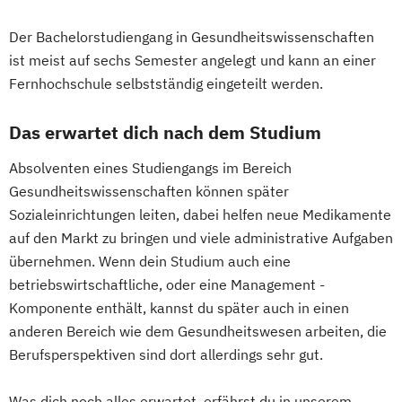
Nachhaltigkeit in der Hotellerie
Der Bachelorstudiengang in Gesundheitswissenschaften
Performance Analyse Fußball
ist meist auf sechs Semester angelegt und kann an einer
Personal und Business Coach
Fernhochschule selbstständig eingeteilt werden.
PersonalTrainer:in
Präventionstrainer:in
Resilienztraining
Rückentrainer:in
Das erwartet dich nach dem Studium
Sauna-Meister:in
Social Media und Content im Sport
Absolventen eines Studiengangs im Bereich
Gesundheitswissenschaften können später
Spa-Rezeptionist:in
Sozialeinrichtungen leiten, dabei helfen neue Medikamente
Spielanalyse & Scouting
auf den Markt zu bringen und viele administrative Aufgaben
Sport- und Fitnesskaufmann:frau / Sport-
übernehmen. Wenn dein Studium auch eine
und Gesundheitstrainer:in
betriebswirtschaftliche, oder eine Management -
Sport- und Fitnesstraining
Komponente enthält, kannst du später auch in einen
Sport- und Gesundheitstourismus
anderen Bereich wie dem Gesundheitswesen arbeiten, die
Sport-Mentaltraining
Sporternährung
Berufsperspektiven sind dort allerdings sehr gut.
Sportmanagement
Tourismusbetriebswirt:in
Was dich noch alles erwartet, erfährst du in unserem