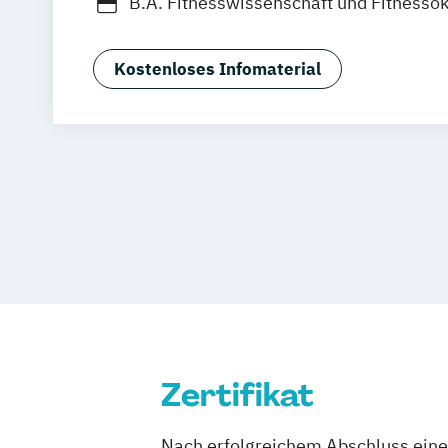
B.A. Fitnesswissenschaft und Fitness
Betriebsökonom (FH)
Business Admini
Digital Transformation Management (D
Kostenloses Infomaterial
Digital Transformation Management (v
Schwerpunkte)
Digitalisierung im Sport
Digitalisier
Dualer MBA Health Care Management
Fitness and Health Management
Fitn
Gesundheitsökonom (FH)
Hospitality Controlling & Hotel Asset
Hotel Management
Hotel- und Touri
Hotelmarketing
Hotelökonom (FH)
Housekeeping Management
International Sportbusiness
Zertifikat
Kommunikation & Eventmanagement
Kommunikation & Medienmanagemen
Nach erfolgreichem Abschluss einer