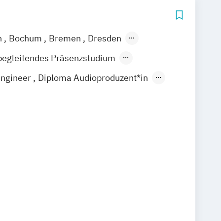
n
Bochum
Bremen
Dresden
ain
Hamburg
Hannover
Köln
begleitendes Präsenzstudium
rg
Stuttgart
der Präsenzlehrgang
Engineer
Diploma Audioproduzent*in
t Creator
t Manager*in
manager*in
Motion Designer*in
& Mediendesigner*in
signer*in
Diploma Fotojournalist*in
rtist
Diploma Gamedesigner*in
esigner*in
Diploma Influencer
tive Audio Designer
mann/frau & Cutter