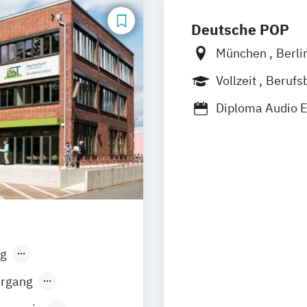
Deutsche POP
München
Berli
Frankfurt am M
Vollzeit
Berufs
Leipzig
Nürnbe
Berufsbegleiten
Diploma Audio 
Diploma Conten
Diploma Conten
Diploma Event
Diploma Film & 
Diploma Foto- 
Diploma Fotode
Diploma Game A
g
Diploma Grafikd
sen
Stuttgart
Diploma Interac
hrgang
Diploma Kamera