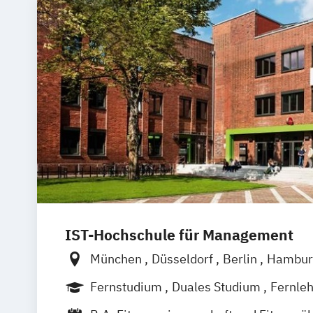
IST-Hochschule für Management
München
Düsseldorf
Berlin
Hambur
Weil am Rhein
Frankfurt am Main
Es
Fernstudium
Duales Studium
Fernle
Jena
Innsbruck
Linz
Berufsbegleitendes Präsenzstudium