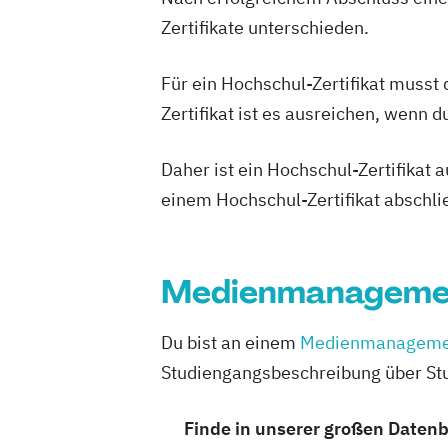
Kommunikationsmanagement
Zertifikate unterschieden.
MBA Health Care Management
Management im Gesundheitswesen
M
Für ein Hochschul-Zertifikat musst
Master of Business Administration (M
Zertifikat ist es ausreichen, wenn 
Master’s Program in Exercise Science &
(EN)
Daher ist ein Hochschul-Zertifikat
Medienökonom (FH)
Online-Marketing & Marketingmanage
einem Hochschul-Zertifikat abschl
Online-Marketing & Marketingmanagem
Personalmanagement
Prävention & Gesundheitsförderung
Medienmanageme
P
Sporttherapie und Gesundheitsmanag
Revenue Management
Sportbusines
Du bist an einem
Medienmanageme
Sportmarketing
Sportvermarktung
Studiengangsbeschreibung über Stu
Sportökonom (FH)
Tourism Consultin
Tourismus Management
Tourismusök
Finde in unserer großen Daten