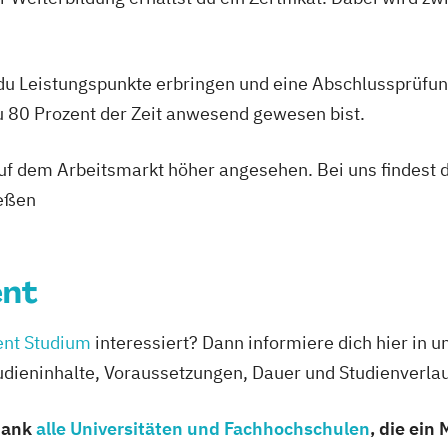
Design & Anima
Music Managem
arketing
Photography
 du Leistungspunkte erbringen und eine Abschlussprüfun
BA)
du 80 Prozent der Zeit anwesend gewesen bist.
 Sports Nutrion
 auf dem Arbeitsmarkt höher angesehen. Bei uns findest 
ment
ießen
ent (dual)
nt
rävention
ement
s Management
nt Studium
interessiert? Dann informiere dich hier in u
dieninhalte, Voraussetzungen, Dauer und Studienverlau
g
onom (FH)
bank
alle Universitäten und Fachhochschulen
, die ei