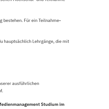
tion
Graphic Design
Media Reporter
ent
Music and Audio Production
g bestehen. Für ein Teilnahme-
du hauptsächlich Lehrgänge, die mit
nserer ausführlichen
f.
n Medienmanagement Studium im