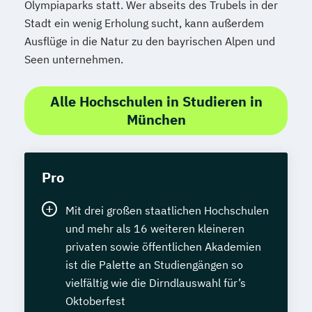
Olympiaparks statt. Wer abseits des Trubels in der
Spezialist*in Embedded Systems
Stadt ein wenig Erholung sucht, kann außerdem
Spezialist*in Industrial Data Science
Ausflüge in die Natur zu den bayrischen Alpen und
Spezialist*in Informationssysteme
Seen unternehmen.
Spezialist*in Logistik 4.0
Spezialist*in Produktion 4.0
Alle Hochschulen in Studieren in
Spezialist*in Sportpsychologie und
München
Trainingswissenschaft
Spezialist*in Wirtschaftsinformatik
Spezialist*in für digitale Geschäftsmodelle
Pro
Spezialist*in für systemisches
Management und Coaching
Mit drei großen staatlichen Hochschulen
Spezialist*in internationales Recht
und mehr als 16 weiteren kleineren
privaten sowie öffentlichen Akademien
Sprachdiplom "Cambridge English:
ist die Palette an Studiengängen so
Advanced (CAE)" - C1
vielfältig wie die Dirndlauswahl für’s
Sprachdiplom "Cambridge English: First
Oktoberfest
(FCE)" - B2