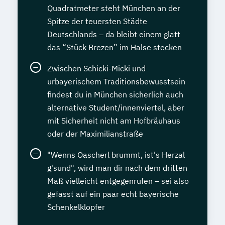
Quadratmeter steht München an der
Usability und UX Expert*in
Spitze der teuersten Städte
Volkwirtschaftslehre kompakt
Deutschlands – da bleibt einem glatt
Wechseljahremanager*in
das “Stück Brezen” im Halse stecken
Werkstoffkunde Grundlagen
Wirtschaftsinformatik kompakt
Zwischen Schicki-Micki und
Wirtschaftsingenieurwesen
urbayerischem Traditionsbewusstsein
Wirtschaftsmathematik kompakt
findest du in München sicherlich auch
alternative Student/innenviertel, aber
Wirtschaftspsycholog*in
Ökonom*in
mit Sicherheit nicht am Hofbräuhaus
Übersetzen von allgemeinsprachlichen
oder der Maximilianstraße
Texten Englisch-Deutsch
"Wenns Oascherl brummt, ist's Herzal
g'sund", wird man dir nach dem dritten
Maß vielleicht entgegenrufen – sei also
gefasst auf ein paar echt bayerische
Schenkelklopfer