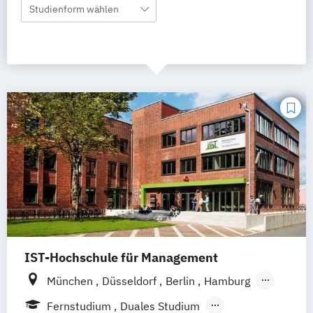
Studienform wählen
IST-Hochschule für Management
München
Düsseldorf
Berlin
Hamburg
Weil am Rhein
Frankfurt am Main
Essen
Fernstudium
Duales Studium