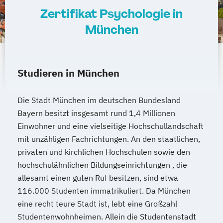
Zertifikat Psychologie in
Operatives Controlling kompakt
München
Organisationsentwickler*in
Personalentwickler*in
Personalführung und -entwicklung kompakt
Studieren in München
Personalmanagement kompakt
Die Stadt München im deutschen Bundesland
Programmieren in C/C++ kompakt
Bayern besitzt insgesamt rund 1,4 Millionen
Projektmanagement kompakt
Einwohner und eine vielseitige Hochschullandschaft
Prozessmanager*in digitale Methoden
mit unzähligen Fachrichtungen. An den staatlichen,
Psycholgische*r Ersthelfer*in
privaten und kirchlichen Hochschulen sowie den
Recruiter*in
hochschulähnlichen Bildungseinrichtungen , die
Referent*in Interkulturelle
allesamt einen guten Ruf besitzen, sind etwa
116.000 Studenten immatrikuliert. Da München
Wirtschaftskommunikation
eine recht teure Stadt ist, lebt eine Großzahl
Referent*in International Business
Studentenwohnheimen. Allein die Studentenstadt
Communication English