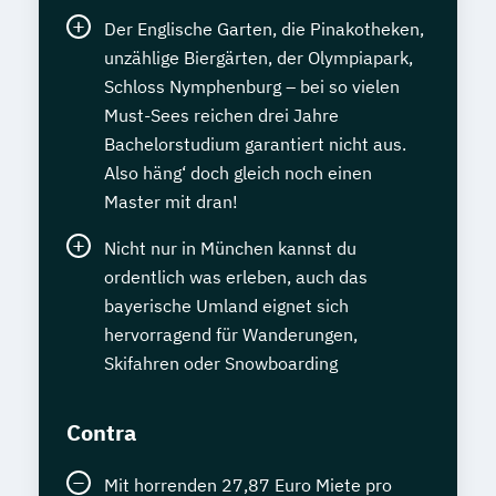
Sprachdiplom "Cambridge English:
Der Englische Garten, die Pinakotheken,
Proficiency (CPE)" - C2
unzählige Biergärten, der Olympiapark,
Staatlich geprüfte*r Übersetzer*in Englisch
Schloss Nymphenburg – bei so vielen
Must-Sees reichen drei Jahre
Bachelorstudium garantiert nicht aus.
Staatlich geprüfte*r Übersetzer*in
Also häng‘ doch gleich noch einen
Französisch
Master mit dran!
Staatlich geprüfte*r Übersetzer*in
Spanisch
Nicht nur in München kannst du
Statistik kompakt
ordentlich was erleben, auch das
Systems Engineering Manager*in
bayerische Umland eignet sich
Talent Manager*in
Technical Manager*in
hervorragend für Wanderungen,
Techniker*in Concept Engineering
Skifahren oder Snowboarding
Techniker*in Elektrotechnik
Techniker*in Maschinenbau
Contra
Techniker*in Mechatronik
Mit horrenden 27,87 Euro Miete pro
Technische*r Einkäufer*in