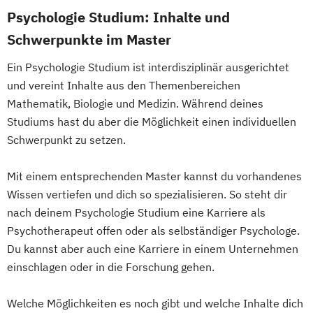
Expert*in Big Data Management
Psychologie Studium: Inhalte und
Werbe- und Medienpsychologie
Expert*in Business Intelligence
Schwerpunkte im Master
Wirtschaftspsychologie
Expert*in Digital Leadership
Ein Psychologie Studium ist interdisziplinär ausgerichtet
Expert*in für Digitalisierung in der
und vereint Inhalte aus den Themenbereichen
Dienstleistungsbranche
Mathematik, Biologie und Medizin. Während deines
Expert*in für Nachhaltigkeit und
Studiums hast du aber die Möglichkeit einen individuellen
Veränderungsprozesse
Schwerpunkt zu setzen.
Finance and Accounting Manager*in
Französisch Sprachkurs A1
Mit einem entsprechenden Master kannst du vorhandenes
Französisch Sprachkurs A2
Wissen vertiefen und dich so spezialisieren. So steht dir
Französisch Sprachkurs B1
nach deinem Psychologie Studium eine Karriere als
Französisch Sprachkurs B2
Psychotherapeut offen oder als selbständiger Psychologe.
Französisch Sprachkurs C1
Du kannst aber auch eine Karriere in einem Unternehmen
einschlagen oder in die Forschung gehen.
Französisch Sprachkurs C2
Geprüfte*r Bilanzbuchhalter*in (IHK) -
Welche Möglichkeiten es noch gibt und welche Inhalte dich
Bachelor Professional in Bilanzbuchhaltung