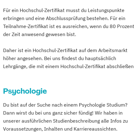
Digital Human Resource Manager*in
Für ein Hochschul-Zertifikat musst du Leistungspunkte
Digital Innovation Manager*in
Online-Marketing & Marketingmanagement
erbringen und eine Abschlussprüfung bestehen. Für ein
Digital Marketing Manager*in
(dual)
Teilnahme-Zertifikat ist es ausreichen, wenn du 80 Prozent
Digital Transformation
Personalmanagement
der Zeit anwesend gewesen bist.
Digital Transformation Manager*in
Prävention & Gesundheitsförderung
E-Commerce Manager*in
Daher ist ein Hochschul-Zertifikat auf dem Arbeitsmarkt
Prävention
Energie- und Umwelttechnik
höher angesehen. Bei uns findest du hauptsächlich
Sporttherapie und
Lehrgänge, die mit einem Hochschul-Zertifikat abschließen
Englisch Sprachkurs A1
Gesundheitsmanagement
Englisch Sprachkurs A2
Revenue Management
Englisch Sprachkurs B1
Sportbusiness Management
Psychologie
Englisch Sprachkurs B2
Sportmarketing
Sportvermarktung
English for Professional Purposes A2
Sportökonom (FH)
Tourism Consulting
Du bist auf der Suche nach einem Psychologie Studium?
English for Professional Purposes B1
Tourismus Management
Dann wirst du bei uns ganz sicher fündig! Wir haben in
English for Professional Purposes B2
Tourismusökonom (FH)
unserer ausführlichen Studienbeschreibung alle Infos zu
English for Professional Purposes C1
Voraussetzungen, Inhalten und Karriereaussichten.
Veranstaltungsökonom (FH)
English for Professional Purposes C2
Vertriebsmanagement