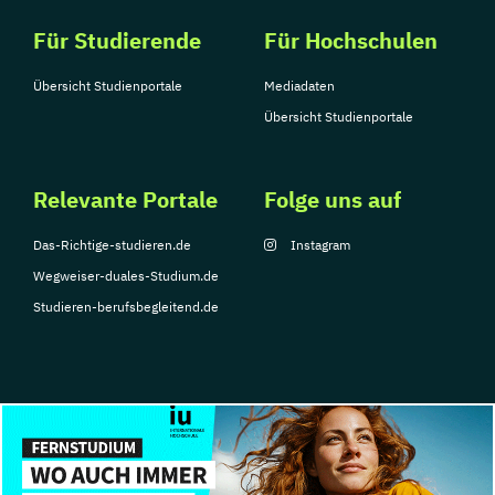
Für Studierende
Für Hochschulen
Übersicht Studienportale
Mediadaten
Übersicht Studienportale
Relevante Portale
Folge uns auf
Das-Richtige-studieren.de
Instagram
Wegweiser-duales-Studium.de
Studieren-berufsbegleitend.de
© Copyright 2026, TarGroup Media GmbH
Impressum
Über
Datenschutzerklärung
Nutzungsbedingungen
Barrier