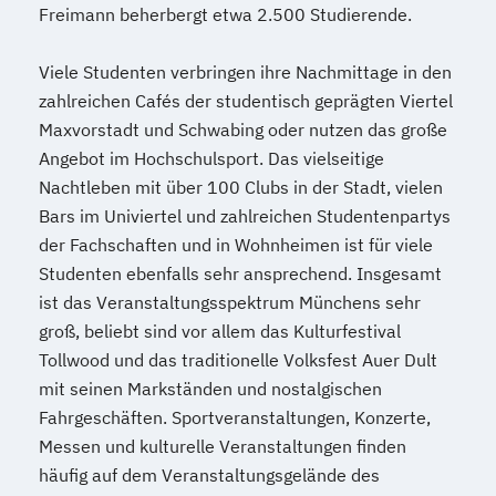
Freimann beherbergt etwa 2.500 Studierende.
Referent*in International Business
Communication English/French
Viele Studenten verbringen ihre Nachmittage in den
Referent*in Wirtschaftsrecht
zahlreichen Cafés der studentisch geprägten Viertel
Regelungstechnik
Salesmanager*in
Maxvorstadt und Schwabing oder nutzen das große
Schulbegleiter*in
Senior Manager*in
Angebot im Hochschulsport. Das vielseitige
Spanisch Sprachkurs A1
Nachtleben mit über 100 Clubs in der Stadt, vielen
Spanisch Sprachkurs A2
Bars im Univiertel und zahlreichen Studentenpartys
Spanisch Sprachkurs B1
der Fachschaften und in Wohnheimen ist für viele
Spanisch Sprachkurs B2
Studenten ebenfalls sehr ansprechend. Insgesamt
Spanisch Sprachkurs C1
ist das Veranstaltungsspektrum Münchens sehr
groß, beliebt sind vor allem das Kulturfestival
Spanisch Sprachkurs C2
Tollwood und das traditionelle Volksfest Auer Dult
Spezialist*in Automatisierungstechnik
mit seinen Markständen und nostalgischen
Spezialist*in Big Data
Fahrgeschäften. Sportveranstaltungen, Konzerte,
Spezialist*in CAD Konstruktion und
Messen und kulturelle Veranstaltungen finden
Simulation
häufig auf dem Veranstaltungsgelände des
Spezialist*in Controlling