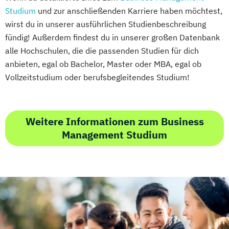
Studium
und zur anschließenden Karriere haben möchtest,
Public Management
wirst du in unserer ausführlichen Studienbeschreibung
Public Management für
fündig! Außerdem findest du in unserer großen Datenbank
Verwaltungsfachangestellte
alle Hochschulen, die die passenden Studien für dich
Public Relations und Kommunikation
anbieten, egal ob Bachelor, Master oder MBA, egal ob
Pädagogik
Pädagogik
Vollzeitstudium oder berufsbegleitendes Studium!
Bildungsberatung und Leitung
Robotics (DE/EN)
Social Media
Software Engineering (EN)
Weitere Informationen zum Business
Softwareentwicklung (DE/EN)
Management Studium
Soziale Arbeit
Soziale Arbeit Schwerpunkt Kinder und
Jugendliche
Sozialmanagement
Sozialpädagogik und Inklusion
Sportmanagement
Supply Chain Management