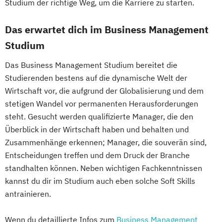
Studium der richtige Weg, um die Karriere zu starten.
Mediendesign
Medieninformatik
Medienmanagement
Das erwartet dich im Business Management
Medizinische Informatik
Medizintechnik
Studium
Modemanagement
Das Business Management Studium bereitet die
Nachhaltiges Management
New Work
Studierenden bestens auf die dynamische Welt der
Online Marketing
Wirtschaft vor, die aufgrund der Globalisierung und dem
Online Marketing (DE/EN)
stetigen Wandel vor permanenten Herausforderungen
Personalentwicklung
steht. Gesucht werden qualifizierte Manager, die den
Personalmanagement
Überblick in der Wirtschaft haben und behalten und
Personalmanagement (DE/EN)
Pflege
Zusammenhänge erkennen; Manager, die souverän sind,
Pflegemanagement
Pflegepädagogik
Entscheidungen treffen und dem Druck der Branche
Physiotherapie
standhalten können. Neben wichtigen Fachkenntnissen
Product Management (DE/EN)
kannst du dir im Studium auch eben solche Soft Skills
Produktdesign
antrainieren.
Projektmanagement (DE/EN)
Wenn du detaillierte Infos zum
Business Management
Psychologie
Public Health