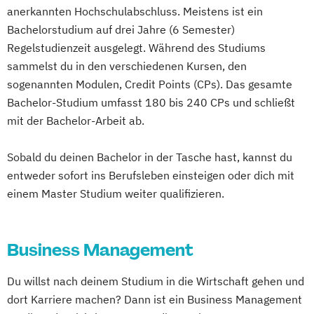
Mechatronik - Smart Technologies (EN)
anerkannten Hochschulabschluss. Meistens ist ein
Internationales Marketing
Mechatronik – Automation
Robotics & AI
Bachelorstudium auf drei Jahre (6 Semester)
Journalismus und digitale Kommunikation
Medical & Sports Technologies* (EN)
Regelstudienzeit ausgelegt. Während des Studiums
Kindheitspädagogik
Medizin-
sammelst du in den verschiedenen Kursen, den
Kindheitspädagogik für Erzieher:innen
Gesundheits- und Sporttechnologie
sogenannten Modulen, Credit Points (CPs). Das gesamte
Kommunikationsdesign
Smart Building Technologies
Sozial-
Bachelor-Studium umfasst 180 bis 240 CPs und schließt
Kommunikationspsychologie
Gesundheits- & Public Management
mit der Bachelor-Arbeit ab.
Kultur- und Medienpädagogik
Soziale Arbeit
Soziale Arbeit
Logistikmanagement
Logopädie
Sobald du deinen Bachelor in der Tasche hast, kannst du
Sozialpolitik & -management
Umwelt-
entweder sofort ins Berufsleben einsteigen oder dich mit
Machine Learning (EN)
Verfahrens- & Energietechnik
einem Master Studium weiter qualifizieren.
Management (DE/EN)
Marketing
Unternehmensführung
Marketing und digitale Medien
Tourismus- & Freizeitwirtschaft
Marketingmanagement
Maschinenbau
Wirtschaft & Management for
Business Management
Master of Business Administration (DE/EN)
Professionals
Wirtschaftsingenieurwesen
Du willst nach deinem Studium in die Wirtschaft gehen und
Mechatronik
dort Karriere machen? Dann ist ein Business Management
Mediation und Konfliktmanagement