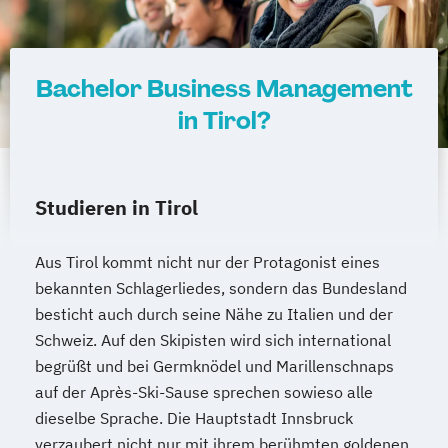
Tourismusmanagement
UX Design
Umweltingenieurwesen
Vertragsrecht
Wirtschaftsinformatik (DE/EN)
Bachelor Business Management
Wirtschaftsingenieurwesen
in Tirol?
Wirtschaftsingenieurwesen Medizintechnik
Wirtschaftspsychologie (DE/EN)
Studieren in Tirol
Wirtschaftsrecht
Ökonom/in
Aus Tirol kommt nicht nur der Protagonist eines
bekannten Schlagerliedes, sondern das Bundesland
besticht auch durch seine Nähe zu Italien und der
Schweiz. Auf den Skipisten wird sich international
begrüßt und bei Germknödel und Marillenschnaps
auf der Après-Ski-Sause sprechen sowieso alle
dieselbe Sprache. Die Hauptstadt Innsbruck
verzaubert nicht nur mit ihrem berühmten goldenen