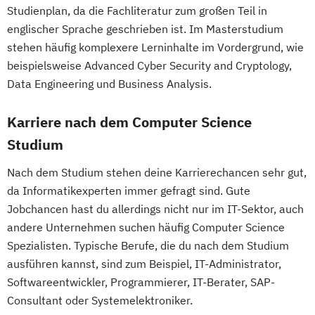
Studienplan, da die Fachliteratur zum großen Teil in
Internationales Marketing
englischer Sprache geschrieben ist. Im Masterstudium
Journalismus und digitale Kommunikation
stehen häufig komplexere Lerninhalte im Vordergrund, wie
Kindheitspädagogik
beispielsweise Advanced Cyber Security and Cryptology,
Kindheitspädagogik für Erzieher:innen
Data Engineering und Business Analysis.
Kommunikationsdesign
Kommunikationspsychologie
Karriere nach dem Computer Science
Kultur- und Medienpädagogik
Studium
Logistikmanagement
Logopädie
Nach dem Studium stehen deine Karrierechancen sehr gut,
Machine Learning (EN)
da Informatikexperten immer gefragt sind. Gute
Management (DE/EN)
Marketing
Jobchancen hast du allerdings nicht nur im IT-Sektor, auch
Marketing und digitale Medien
andere Unternehmen suchen häufig Computer Science
Marketingmanagement
Maschinenbau
Spezialisten. Typische Berufe, die du nach dem Studium
Master of Business Administration (DE/EN)
ausführen kannst, sind zum Beispiel, IT-Administrator,
Softwareentwickler, Programmierer, IT-Berater, SAP-
Mechatronik
Consultant oder Systemelektroniker.
Mediation und Konfliktmanagement