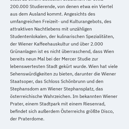
200.000 Studierende, von denen etwa ein Viertel
Tourismusmanagement
UX Design
aus dem Ausland kommt. Angesichts des
Umweltingenieurwesen
Vertragsrecht
umfangreichen Freizeit- und Kulturangebots, des
Wirtschaftsinformatik (DE/EN)
attraktiven Nachtlebens mit unzähligen
Wirtschaftsingenieurwesen
Studentenlokalen, der kulinarischen Spezialitäten,
Wirtschaftsingenieurwesen Medizintechnik
der Wiener Kaffeehauskultur und über 2.000
Grünanlagen ist es nicht überraschend, dass Wien
Wirtschaftspsychologie (DE/EN)
bereits neun Mal bei der Mercer Studie zur
Wirtschaftsrecht
Ökonom/in
lebenswertesten Stadt gekürt wurde. Wien hat viele
Sehenswürdigkeiten zu bieten, darunter die Wiener
Staatsoper, das Schloss Schönbrunn und den
Stephansdom am Wiener Stephansplatz, das
österreichische Wahrzeichen. Im bekannten Wiener
Prater, einem Stadtpark mit einem Riesenrad,
befindet sich außerdem Österreichs größte Disco,
der Praterdome.