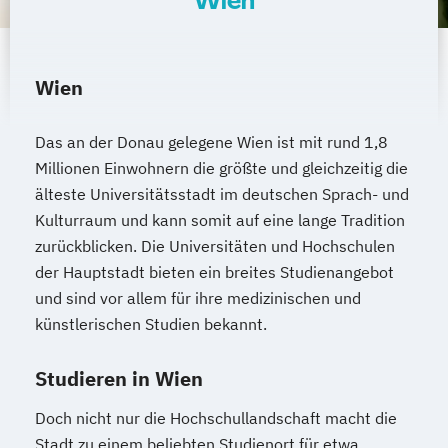
Wien
Public Management
Public Management für
Verwaltungsfachangestellte
Wien
Public Relations und Kommunikation
Pädagogik
Pädagogik
Das an der Donau gelegene Wien ist mit rund 1,8
Bildungsberatung und Leitung
Millionen Einwohnern die größte und gleichzeitig die
älteste Universitätsstadt im deutschen Sprach- und
Robotics (DE/EN)
Social Media
Kulturraum und kann somit auf eine lange Tradition
Software Engineering (EN)
zurückblicken. Die Universitäten und Hochschulen
Softwareentwicklung (DE/EN)
der Hauptstadt bieten ein breites Studienangebot
Soziale Arbeit
und sind vor allem für ihre medizinischen und
Soziale Arbeit Schwerpunkt Kinder und
künstlerischen Studien bekannt.
Jugendliche
Sozialmanagement
Studieren in Wien
Sozialpädagogik und Inklusion
Doch nicht nur die Hochschullandschaft macht die
Sportmanagement
Stadt zu einem beliebten Studienort für etwa
Supply Chain Management