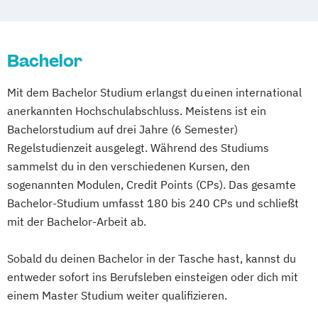
Consumer Research & Data Driven
DevOps und Cloud Computing (DE/EN)
Angewandte Elektronik und Technische
Marketing
Digital Business (DE/EN)
Informatik
Controlling & Business Intelligence
Bachelor
Digital Business Management
Architektur - Green Building
Diagnostischer Ultraschall – Sonographie
Digital Entrepreneurship
Digital Health
Bauingenieurwesen - Baumanagement
Mit dem Bachelor Studium erlangst du einen international
E-Commerce
Eco Design
Digital Innovation and Intrapreneurship
Bioengineering
Bioinformatik
anerkannten Hochschulabschluss. Meistens ist ein
Entrepreneurship & Applied Management
(DE/EN)
Biomedizinische Analytik
Bachelorstudium auf drei Jahre (6 Semester)
Ergotherapie
Digital Product Management
Bioprocess Engineering
Regelstudienzeit ausgelegt. Während des Studiums
Gesundheits- und Krankenpflege
Digital Transformation Management -
Biotechnologisches Qualitätsmanagement
sammelst du in den verschiedenen Kursen, den
Green Marketing &
Gesundheitswesen
Clinical Engineering
sogenannten Modulen, Credit Points (CPs). Das gesamte
Nachhaltigkeitskommunikation (DE/EN)
Digitale Betriebswirtschaftslehre
Computer Science and Digital
Bachelor-Studium umfasst 180 bis 240 CPs und schließt
Health Care Informatics
Digitale Transformation
Diätetik
Communications
mit der Bachelor-Arbeit ab.
Immobilienmanagement
Informatik
E-Beratung in der Pädagogik
Diätologie
Elementarpädagogik
Journalismus &
E-Commerce
Elektrotechnik
Sobald du deinen Bachelor in der Tasche hast, kannst du
Ergotherapie
Unternehmenskommunikation
entweder sofort ins Berufsleben einsteigen oder dich mit
Engineering (DE/EN)
Gesundheits- und Krankenpflege
Lebensmittel-Produktentwicklung &
einem Master Studium weiter qualifizieren.
Entrepreneurship (DE/EN)
Ergotherapie
Green Mobility
Ressourcenmanagement
Ernährungswissenschaften
Health Assisting Engineering