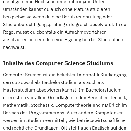
die allgemeine Hochschulreife mitbringen. Unter
Strategisches Marketing &
Growth Hacking for Entrepreneurs (DE/EN)
Radiologietechnologie
Umständen kannst du auch ohne Matura studieren,
Kampagnenmanagement
Heilpädagogik
Simulation in Health Care
beispielweise wenn du eine Berufsreifeprüfung oder
Strategisches Sicherheitsmanagement
Heilpädagogik und Inklusion
Studienberechtigungsprüfung erfolgreich absolvierst. In der
Software Design and Engineering
Sustainable Finance & Digital
Regel musst du ebenfalls ein Aufnahmeverfahren
Heilpädagogik/Inklusionspädagogik
Sonography
Soziale Arbeit
Transformation (EN)
absolvieren, in dem du deine Eignung für das Studienfach
Hotelmanagement (DE/EN)
Sozialraumorientierte und Klinische Soziale
Training & Sport
nachweist.
IT-Betriebswirt/in
IT-Management
Arbeit
Vorbereitungslehrgang Bachelor (Studieren
Immobilienmanagement
Sozialwirtschaft
Inhalte des Computer Science Studiums
ohne Matura)
Immobilienmanagement für
Sustainability Assessment and Resource
Wirtschaftsberatung
Immobilienkaufleute
Management
Computer Science ist ein beliebter Informatik Studiengang,
Wirtschaftsingenieur
Immobilienwirtschaft
Informatik
Sustainable Packaging Design and
den du sowohl als Bachelorstudium als auch als
Wirtschaftskriminalität & Cyber Crime
Information Technology Management
Masterstudium absolvieren kannst. Im Bachelorstudium
Technology
erlernst du vor allem Grundlagen in den Bereichen Technik,
(DE/EN)
Tax Consulting
Tax Management
Mathematik, Stochastik, Computertheorie und natürlich im
Innovation and Entrepreneurship (DE/EN)
Technical Management*
Bereich des Programmierens. Auch andere Kompetenzen
International Healthcare Management
Technische Informatik
werden im Studium vermittelt, wie betriebswirtschaftliche
(DE/EN)
und rechtliche Grundlagen. Oft steht auch Englisch auf dem
International Management (DE/EN)