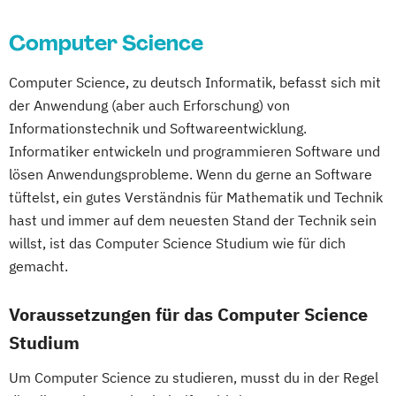
Logopädie
Mechatronik
Erwachsenenbildung
Health Studies*
Computer Science
Mechatronik - Mikrosystemtechnik
Beratung und Personalentwicklung
Health Tech and Clinical Engineering
MedTech – Functional Imaging
Eventmanagement
Facility Management
Hebammen
High Tech Manufacturing
Computer Science, zu deutsch Informatik, befasst sich mit
Conventional & Ion Radiotherapy (EN)
Finance
IT-Security
der Anwendung (aber auch Erforschung) von
Nachhaltige Produktion &
Accounting und Taxation (DE/EN)
Integriertes Risikomanagement
Informationstechnik und Softwareentwicklung.
Kreislaufwirtschaft
Finanzmanagement
Integriertes Sicherheitsmanagement
Informatiker entwickeln und programmieren Software und
Personal
Organisation & Strategie
Finanzmanagement für Bankkaufleute
Kinder- und Familienzentrierte Soziale
lösen Anwendungsprobleme. Wenn du gerne an Software
Polizeiliche Führung
Praxisanleitung
Fintech
Fitnessökonomie
Game Design
tüftelst, ein gutes Verständnis für Mathematik und Technik
Arbeit
Produktmarketing & Projektmanagement
hast und immer auf dem neuesten Stand der Technik sein
Gartenbau
General Management
Logopädie*
Molecular Biotechnology
Pädagogisch-Didaktischer Lehrgang für
willst, ist das Computer Science Studium wie für dich
Gerontologie
Molekulare Biotechnologie
Lehrende des Exekutivdienstes
gemacht.
Gesundheits- und Pflegepädagogik
Multilingual Technologies
Radiologietechnologie
Gesundheitsmanagement
Nachhaltige Verpackungstechnologie
Voraussetzungen für das Computer Science
Regenerative Energiesysteme &
Gesundheitspsychologie
Nachhaltiges Ressourcenmanagement
technisches Energiemanagement
Studium
Gesundheitspädagogik
Orthoptik
Robotik
Gesundheitsökonomie
Growth Hacking
Packaging Technology and Sustainability
Um Computer Science zu studieren, musst du in der Regel
Softwaretechnik & Digitaler Systembau
Growth Hacking (DE/EN)
Physiotherapie
Public Management