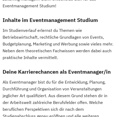
Eventmanagement Studium!
Erwachsenenbildung
Beratung und Personalentwicklung
Inhalte im Eventmanagement Studium
Eventmanagement
Facility Management
Finance
Im Studienverlauf erlernst du Themen wie
Accounting und Taxation (DE/EN)
Betriebswirtschaft, rechtliche Grundlagen von Events,
Finanzmanagement
Budgetplanung, Marketing und Werbung sowie vieles mehr.
Neben dem theoretischen Fachwissen werden dabei auch
Finanzmanagement für Bankkaufleute
praktische Inhalte vermittelt.
Fintech
Fitnessökonomie
Game Design
Gartenbau
General Management
Deine Karrierechancen als Eventmanager/in
Gerontologie
Gesundheits- und Pflegepädagogik
Als Eventmanager bist du für die Entwicklung, Planung,
Gesundheitsmanagement
Durchführung und Organisation von Veranstaltungen
Gesundheitspsychologie
jeglicher Art qualifiziert. Aus diesem Grund stehen dir in
Gesundheitspädagogik
der Arbeitswelt zahlreiche Berufsfelder offen. Welche
beruflichen Perspektiven sich dir nach dem
Gesundheitsökonomie
Growth Hacking
Studienabschluss genau eröffnen und alle weiteren
Growth Hacking (DE/EN)