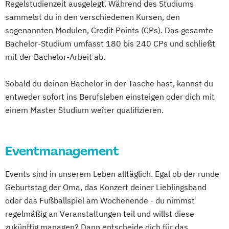
Regelstudienzeit ausgelegt. Während des Studiums
DevOps und Cloud Computing (DE/EN)
sammelst du in den verschiedenen Kursen, den
Digital Business (DE/EN)
sogenannten Modulen, Credit Points (CPs). Das gesamte
Digital Business Management
Bachelor-Studium umfasst 180 bis 240 CPs und schließt
Digital Entrepreneurship
Digital Health
mit der Bachelor-Arbeit ab.
Digital Innovation and Intrapreneurship
Sobald du deinen Bachelor in der Tasche hast, kannst du
(DE/EN)
entweder sofort ins Berufsleben einsteigen oder dich mit
Digital Product Management
einem Master Studium weiter qualifizieren.
Digital Transformation Management -
Gesundheitswesen
Digitale Betriebswirtschaftslehre
Eventmanagement
Digitale Transformation
Diätetik
E-Beratung in der Pädagogik
Events sind in unserem Leben alltäglich. Egal ob der runde
E-Commerce
Elektrotechnik
Geburtstag der Oma, das Konzert deiner Lieblingsband
Engineering (DE/EN)
oder das Fußballspiel am Wochenende - du nimmst
regelmäßig an Veranstaltungen teil und willst diese
Entrepreneurship (DE/EN)
Ergotherapie
zukünftig managen? Dann entscheide dich für das
Ernährungswissenschaften