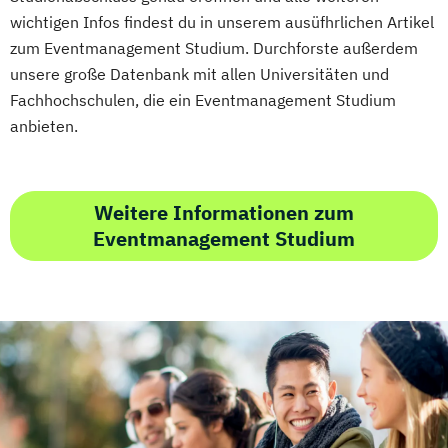
wichtigen Infos findest du in unserem ausüfhrlichen Artikel
Growth Hacking for Entrepreneurs (DE/EN)
zum Eventmanagement Studium. Durchforste außerdem
Heilpädagogik
unsere große Datenbank mit allen Universitäten und
Heilpädagogik und Inklusion
Fachhochschulen, die ein Eventmanagement Studium
Heilpädagogik/Inklusionspädagogik
anbieten.
Hotelmanagement (DE/EN)
IT-Betriebswirt/in
IT-Management
Immobilienmanagement
Weitere Informationen zum
Immobilienmanagement für
Eventmanagement Studium
Immobilienkaufleute
Immobilienwirtschaft
Informatik
Information Technology Management
(DE/EN)
Innovation and Entrepreneurship (DE/EN)
International Healthcare Management
(DE/EN)
International Management (DE/EN)