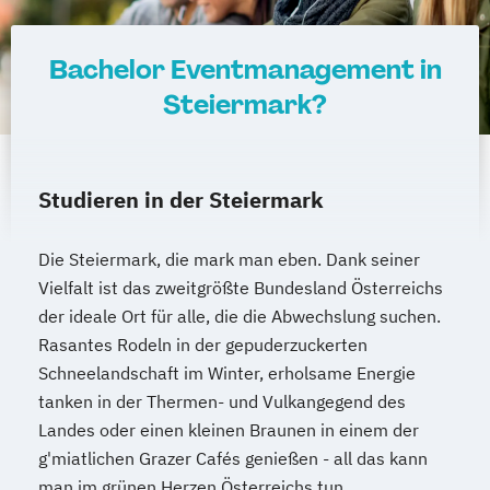
Internationales Marketing
Journalismus und digitale Kommunikation
Bachelor Eventmanagement in
Kindheitspädagogik
Steiermark?
Kindheitspädagogik für Erzieher:innen
Kommunikationsdesign
Kommunikationspsychologie
Studieren in der Steiermark
Kultur- und Medienpädagogik
Logistikmanagement
Logopädie
Die Steiermark, die mark man eben. Dank seiner
Machine Learning (EN)
Vielfalt ist das zweitgrößte Bundesland Österreichs
Management (DE/EN)
Marketing
der ideale Ort für alle, die die Abwechslung suchen.
Marketing und digitale Medien
Rasantes Rodeln in der gepuderzuckerten
Marketingmanagement
Maschinenbau
Schneelandschaft im Winter, erholsame Energie
Master of Business Administration (DE/EN)
tanken in der Thermen- und Vulkangegend des
Landes oder einen kleinen Braunen in einem der
Mechatronik
g'miatlichen Grazer Cafés genießen - all das kann
man im grünen Herzen Österreichs tun.
Mediation und Konfliktmanagement