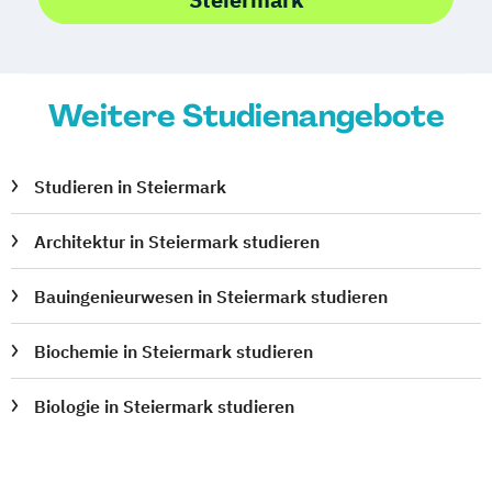
Public Management
Public Management für
Verwaltungsfachangestellte
Weitere Studienangebote
Public Relations und Kommunikation
Pädagogik
Pädagogik
Bildungsberatung und Leitung
Studieren in Steiermark
Robotics (DE/EN)
Social Media
Architektur in Steiermark studieren
Software Engineering (EN)
Softwareentwicklung (DE/EN)
Bauingenieurwesen in Steiermark studieren
Soziale Arbeit
Soziale Arbeit Schwerpunkt Kinder und
Biochemie in Steiermark studieren
Jugendliche
Sozialmanagement
Biologie in Steiermark studieren
Sozialpädagogik und Inklusion
Sportmanagement
Supply Chain Management