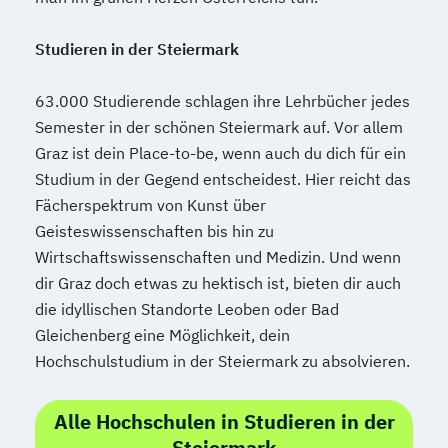
Mediendesign
Medieninformatik
Studieren in der Steiermark
Medienmanagement
Medizinische Informatik
Medizintechnik
63.000 Studierende schlagen ihre Lehrbücher jedes
Modemanagement
Semester in der schönen Steiermark auf. Vor allem
Nachhaltiges Management
New Work
Graz ist dein Place-to-be, wenn auch du dich für ein
Online Marketing
Studium in der Gegend entscheidest. Hier reicht das
Online Marketing (DE/EN)
Fächerspektrum von Kunst über
Personalentwicklung
Geisteswissenschaften bis hin zu
Personalmanagement
Wirtschaftswissenschaften und Medizin. Und wenn
Personalmanagement (DE/EN)
Pflege
dir Graz doch etwas zu hektisch ist, bieten dir auch
Pflegemanagement
Pflegepädagogik
die idyllischen Standorte Leoben oder Bad
Physiotherapie
Gleichenberg eine Möglichkeit, dein
Hochschulstudium in der Steiermark zu absolvieren.
Product Management (DE/EN)
Produktdesign
Alle Hochschulen in Studieren in der
Projektmanagement (DE/EN)
Steiermark
Psychologie
Public Health