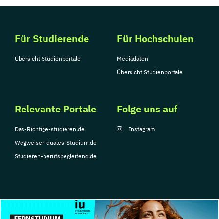
Tourismusmanagement
UX Design
Umweltingenieurwesen
Vertragsrecht
Für Studierende
Für Hochschulen
Wirtschaftsinformatik (DE/EN)
Wirtschaftsingenieurwesen
Übersicht Studienportale
Mediadaten
Wirtschaftsingenieurwesen Medizintechnik
Übersicht Studienportale
Wirtschaftspsychologie (DE/EN)
Relevante Portale
Folge uns auf
Wirtschaftsrecht
Ökonom/in
Das-Richtige-studieren.de
Instagram
Wegweiser-duales-Studium.de
Studieren-berufsbegleitend.de