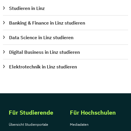
Public Management
Studieren in Linz
Public Management für
Banking & Finance in Linz studieren
Verwaltungsfachangestellte
Public Relations und Kommunikation
Data Science in Linz studieren
Pädagogik
Pädagogik
Bildungsberatung und Leitung
Digital Business in Linz studieren
Robotics (DE/EN)
Social Media
Software Engineering (EN)
Elektrotechnik in Linz studieren
Softwareentwicklung (DE/EN)
Soziale Arbeit
Soziale Arbeit Schwerpunkt Kinder und
Jugendliche
Sozialmanagement
Für Studierende
Für Hochschulen
Sozialpädagogik und Inklusion
Sportmanagement
Übersicht Studienportale
Mediadaten
Supply Chain Management