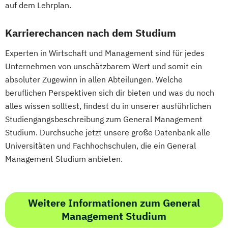
auf dem Lehrplan.
Erwachsenenbildung
Beratung und Personalentwicklung
Karrierechancen nach dem Studium
Eventmanagement
Facility Management
Experten in Wirtschaft und Management sind für jedes
Finance
Unternehmen von unschätzbarem Wert und somit ein
Accounting und Taxation (DE/EN)
absoluter Zugewinn in allen Abteilungen. Welche
Finanzmanagement
beruflichen Perspektiven sich dir bieten und was du noch
Finanzmanagement für Bankkaufleute
alles wissen solltest, findest du in unserer ausführlichen
Fintech
Fitnessökonomie
Game Design
Studiengangsbeschreibung zum General Management
Gartenbau
General Management
Studium. Durchsuche jetzt unsere große Datenbank alle
Gerontologie
Universitäten und Fachhochschulen, die ein General
Gesundheits- und Pflegepädagogik
Management Studium anbieten.
Gesundheitsmanagement
Gesundheitspsychologie
Gesundheitspädagogik
Weitere Informationen zum General
Gesundheitsökonomie
Growth Hacking
Management Studium
Growth Hacking (DE/EN)