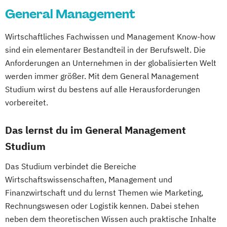
General Management
DevOps und Cloud Computing (DE/EN)
Digital Business (DE/EN)
Wirtschaftliches Fachwissen und Management Know-how
Digital Business Management
sind ein elementarer Bestandteil in der Berufswelt. Die
Digital Entrepreneurship
Digital Health
Anforderungen an Unternehmen in der globalisierten Welt
Digital Innovation and Intrapreneurship
werden immer größer. Mit dem General Management
(DE/EN)
Studium wirst du bestens auf alle Herausforderungen
Digital Product Management
vorbereitet.
Digital Transformation Management -
Gesundheitswesen
Das lernst du im General Management
Digitale Betriebswirtschaftslehre
Studium
Digitale Transformation
Diätetik
Das Studium verbindet die Bereiche
E-Beratung in der Pädagogik
Wirtschaftswissenschaften, Management und
E-Commerce
Elektrotechnik
Finanzwirtschaft und du lernst Themen wie Marketing,
Engineering (DE/EN)
Rechnungswesen oder Logistik kennen. Dabei stehen
Entrepreneurship (DE/EN)
Ergotherapie
neben dem theoretischen Wissen auch praktische Inhalte
Ernährungswissenschaften