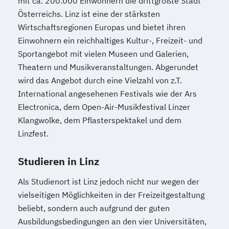
mit ca. 200.000 Einwohnern die drittgrößte Stadt
Internationales Marketing
Österreichs. Linz ist eine der stärksten
Wirtschaftsregionen Europas und bietet ihren
Journalismus und digitale Kommunikation
Einwohnern ein reichhaltiges Kultur-, Freizeit- und
Kindheitspädagogik
Sportangebot mit vielen Museen und Galerien,
Kindheitspädagogik für Erzieher:innen
Theatern und Musikveranstaltungen. Abgerundet
Kommunikationsdesign
wird das Angebot durch eine Vielzahl von z.T.
Kommunikationspsychologie
International angesehenen Festivals wie der Ars
Kultur- und Medienpädagogik
Electronica, dem Open-Air-Musikfestival Linzer
Logistikmanagement
Logopädie
Klangwolke, dem Pflasterspektakel und dem
Machine Learning (EN)
Linzfest.
Management (DE/EN)
Marketing
Marketing und digitale Medien
Studieren in Linz
Marketingmanagement
Maschinenbau
Als Studienort ist Linz jedoch nicht nur wegen der
Master of Business Administration (DE/EN)
vielseitigen Möglichkeiten in der Freizeitgestaltung
beliebt, sondern auch aufgrund der guten
Mechatronik
Ausbildungsbedingungen an den vier Universitäten,
Mediation und Konfliktmanagement