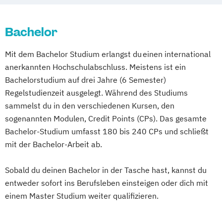
Schwerpunkt Krankenhausmanagement
Betriebswirtschaftslehre und Customer
Physiotherapie
Radiologietechnologie
Experience Management
Bachelor
Betriebswirtschaftslehre und Führung
Mit dem Bachelor Studium erlangst du einen international
Betriebswirtschaftslehre – Industrial
anerkannten Hochschulabschluss. Meistens ist ein
Management
Bachelorstudium auf drei Jahre (6 Semester)
Betriebswirtschaftslehre – Office
Regelstudienzeit ausgelegt. Während des Studiums
Management
sammelst du in den verschiedenen Kursen, den
Business Administration (DE/EN)
sogenannten Modulen, Credit Points (CPs). Das gesamte
Business Intelligence
Bachelor-Studium umfasst 180 bis 240 CPs und schließt
Business Intelligence (DE/EN)
mit der Bachelor-Arbeit ab.
Cloud Computing
Coaching
Coaching und Supervision
Sobald du deinen Bachelor in der Tasche hast, kannst du
Computer Science (DE/EN)
Controlling
entweder sofort ins Berufsleben einsteigen oder dich mit
Customer Centricity
einem Master Studium weiter qualifizieren.
Cyber Security (DE/EN)
Data Management (DE/EN)