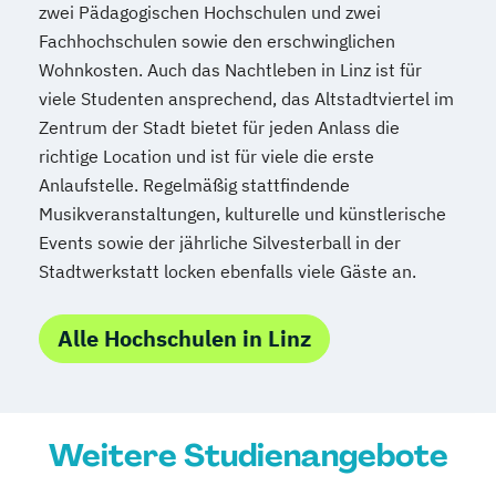
zwei Pädagogischen Hochschulen und zwei
Mediendesign
Medieninformatik
Fachhochschulen sowie den erschwinglichen
Medienmanagement
Wohnkosten. Auch das Nachtleben in Linz ist für
Medizinische Informatik
Medizintechnik
viele Studenten ansprechend, das Altstadtviertel im
Modemanagement
Zentrum der Stadt bietet für jeden Anlass die
Nachhaltiges Management
New Work
richtige Location und ist für viele die erste
Online Marketing
Anlaufstelle. Regelmäßig stattfindende
Musikveranstaltungen, kulturelle und künstlerische
Online Marketing (DE/EN)
Events sowie der jährliche Silvesterball in der
Personalentwicklung
Stadtwerkstatt locken ebenfalls viele Gäste an.
Personalmanagement
Personalmanagement (DE/EN)
Pflege
Alle Hochschulen in Linz
Pflegemanagement
Pflegepädagogik
Physiotherapie
Product Management (DE/EN)
Produktdesign
Weitere Studienangebote
Projektmanagement (DE/EN)
Psychologie
Public Health