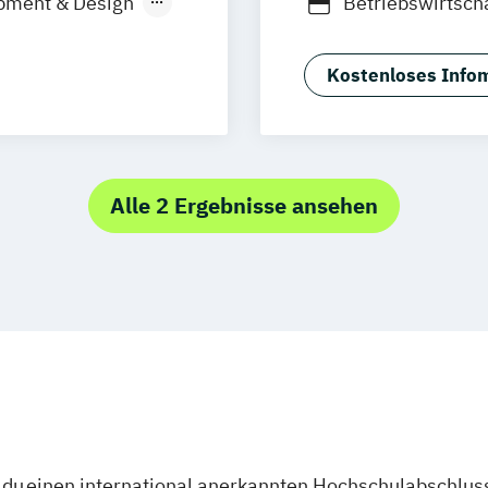
pment & Design
Betriebswirtsch
anistik
Betriebswirtsch
Betriebswirtsch
Kostenloses Infom
Controlling
Con
g
Data Science
D
Digital Busines
Digital Enginee
Alle 2 Ergebnisse ansehen
nieurwesen
Digital Leaders
/in
Digital Manage
gement
Elektro- und In
Entrepreneurshi
Ernährungswiss
 Experience
Fachübersetzen 
General Manag
Gesundheitspäd
l Management
Global Manage
du einen international anerkannten Hochschulabschluss