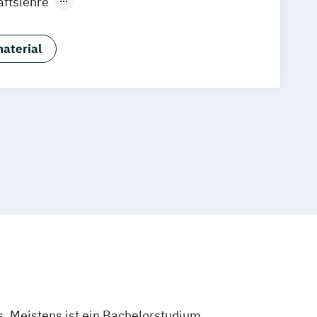
aftslehre
aftslehre – Accounting und Taxation
aftslehre – Banking & Finance
aterial
trolling und Data Analytics
ienstleistungsmanagement
s
Digital Business Management
ring und Angewandte Informatik
hip and Communication
ment und Leadership
formationstechnik
Elektrotechnik
p und Innovation
enschaften
Fachübersetzen Technik
Wirtschaft
Fahrzeugtechnik
ement
Gesundheitsmanagement
agogik
ment und Communication
. Meistens ist ein Bachelorstudium