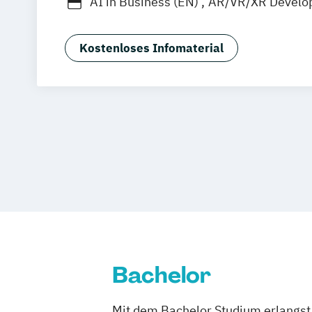
AI in Business (EN)
AR/VR/XR Develo
Agrarmanagement
Angewandte Germ
Angewandte Künstliche Intelligenz
Kostenloses Infomaterial
Angewandte Psychologie (DE/EN)
Angewandte Psychologie und Beratun
Artificial Intelligence (DE/EN)
Aviation Management (DE/EN)
Bank- und Kapitalmarktrecht
Bauinge
Bauprojektmanagement
Betriebswirt
Betriebswirt/in im Gesundheitsmana
Betriebswirt/in im Pflegemanagement
Betriebswirtschaftslehre
Betriebswirtschaftslehre und Customer
Management
Bachelor
Betriebswirtschaftslehre und Führung
Betriebswirtschaftslehre – Industria
Mit dem Bachelor Studium erlangst 