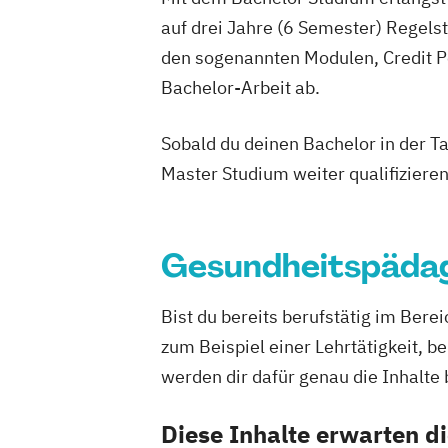
Betriebswirtschaftslehre – Office Ma
auf drei Jahre (6 Semester) Regel
Business Administration (DE/EN)
den sogenannten Modulen, Credit P
Business Intelligence
Business Intell
Cloud Computing
Coaching
Bachelor-Arbeit ab.
Coaching und Supervision
Computer S
Controlling
Customer Centricity
Sobald du deinen Bachelor in der T
Cyber Security (DE/EN)
Data Managem
Master Studium weiter qualifizieren
DevOps und Cloud Computing (DE/EN)
Digital Business (DE/EN)
Digital Business Management
Gesundheitspäda
Digital Entrepreneurship
Digital Heal
Digital Innovation and Intrapreneurshi
Bist du bereits berufstätig im Bere
Digital Product Management
zum Beispiel einer Lehrtätigkeit, 
Digital Transformation Management -
werden dir dafür genau die Inhalte 
Gesundheitswesen
Digitale Betriebswirtschaftslehre
Diese Inhalte erwarten 