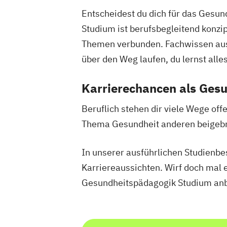
Digitale Transformation
Diätetik
Entscheidest du dich für das Gesun
E-Beratung in der Pädagogik
E-Comm
Studium ist berufsbegleitend konzi
Elektrotechnik
Engineering (DE/EN)
Entrepreneurship (DE/EN)
Themen verbunden. Fachwissen aus d
Ergotherap
Ernährungswissenschaften
Erwachse
über den Weg laufen, du lernst all
Beratung und Personalentwicklung
Karrierechancen als Ges
Eventmanagement
Facility Managem
Accounting und Taxation (DE/EN)
Fin
Beruflich stehen dir viele Wege of
Finanzmanagement für Bankkaufleute
Thema Gesundheit anderen beigebr
Fitnessökonomie
Game Design
Gart
General Management
Gerontologie
In unserer ausführlichen Studienb
Gesundheits- und Pflegepädagogik
Karriereaussichten. Wirf doch mal 
Gesundheitsmanagement
Gesundheit
Gesundheitspädagogik Studium anb
Gesundheitspädagogik
Gesundheitsö
Growth Hacking
Growth Hacking (DE
Growth Hacking for Entrepreneurs (DE