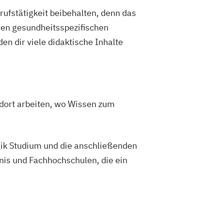
nik
Wirtschaftsinformatik
rufstätigkeit beibehalten, denn das
ormatik und IT-Management
den gesundheitsspezifischen
enieurwesen
n dir viele didaktische Inhalte
nieurwesen Energiesysteme mit
nergien
hologie
 dort arbeiten, wo Wissen zum
gik Studium und die anschließenden
nis und Fachhochschulen, die ein