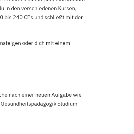
Informatik
du in den verschiedenen Kursen,
Business Communication
 bis 240 CPs und schließt mit der
Management
KI im Management
ogik
Künstliche Intelligenz
ement
Marketing
Maschinenbau
insteigen oder dich mit einem
obotik und Automatisierung
ship
 und Systemisches Management
ng
Online-Marketing
ement
Pflegemanagement
k
Projektmanagement
Psychologie
Suche nach einer neuen Aufgabe wie
eering
Soziale Arbeit
Im Gesundheitspädagogik Studium
ent
Sportmanagement
iebswirtschaftslehre
nd Innovationsmanagement