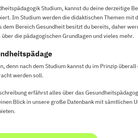
Verfahrenstech
dheitspädagogik Studium, kannst du deine derzeitige Be
erce
Wirtschaftsinf
piert. Im Studium werden die didaktischen Themen mit 
Wirtschaftsing
em Bereich Gesundheit besitzt du bereits, daher werde
ie
Wirtschaftsinge
nenbildung
Erneuerbaren E
es über die pädagogischen Grundlagen und vieles mehr.
Wirtschaftspsyc
undheitspädage
ent
Finance
anzmanagement
fen, denn nach dem Studium kannst du im Prinzip überall
Fintech
acht werden soll.
enbau
eschreibung erfährst alles über das Gesundheitspädago
einen Blick in unsere große Datenbank mit sämtlichen U
spsychologie
ieten.
konomie
/EN)
/EN)