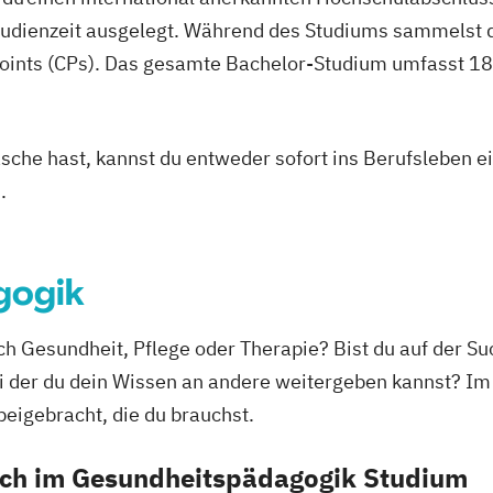
nagement
Heilpädagogik
studienzeit ausgelegt. Während des Studiums sammelst 
International 
oints (CPs). Das gesamte Bachelor-Studium umfasst 180
igence (DE/EN)
International 
Kindheitspädag
cience (DE/EN)
Logistikmanag
Mechatronik
asche hast, kannst du entweder sofort ins Berufsleben e
ent (DE/EN)
Mechatronik - R
.
Medical Leader
Nachhaltigkeit
Online Marketi
gogik
th
Personalmanag
p (DE/EN)
Pflegepädagogi
ich Gesundheit, Pflege oder Therapie? Bist du auf der 
Software Engin
bei der du dein Wissen an andere weitergeben kannst? 
Sozialmanagem
beigebracht, die du brauchst.
Technische Betr
Technologie- u
dich im Gesundheitspädagogik Studium