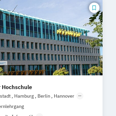
r Hochschule
stadt
Hamburg
Berlin
Hannover
g
Stuttgart
Göttingen
Leipzig
ernlehrgang
Zürich
Rostock
Dortmund