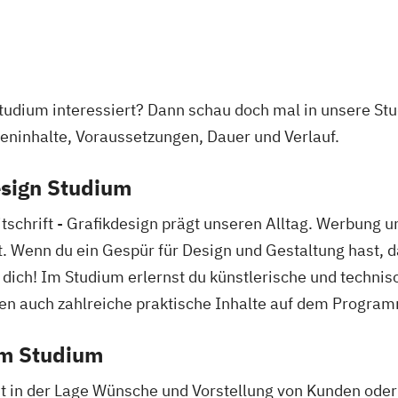
(EN)
wirtschaftswiss
n
g (EN)
Mechatronik
M
anager*in
 (EN)
Mensch-Compute
a Tonmeister*in
Nationale und in
tmanagement
Produktkennzei
Studium interessiert? Dann schau doch mal in unsere S
 Textiles
New Venture M
ieninhalte, Voraussetzungen, Dauer und Verlauf.
Professional So
Media Reporter
Prozesssimulati
esign Studium
Production
PR-Management
Regenerative En
itschrift - Grafikdesign prägt unseren Alltag. Werbung
Technikfolgen­a
lt. Wenn du ein Gespür für Design und Gestaltung hast, 
enbau (DE/EN)
Technische Betr
ment
Wasserstofftec
 dich! Im Studium erlernst du künstlerische und technis
uktion
Wirtschaftsing
n auch zahlreiche praktische Inhalte auf dem Progra
und
Wirtschaftsin
em Studium
Wirtschaftsing
Wirtschaftsinge
 in der Lage Wünsche und Vorstellung von Kunden oder 