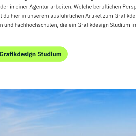
pie
Wirtschaftsinge
er in einer Agentur arbeiten. Welche beruflichen Persp
raphy (EN)
Wirtschaftsinge
st du hier in unserem ausführlichen Artikel zum Grafikd
)
Wirtschaftswiss
en und Fachhochschulen, die ein Grafikdesign Studium 
)
Wirtschafts­ing
DE)
Wirtschafts­ing
E)
Wirtschafts­inge
Wirtschafts­inge
Grafikdesign Studium
tspsychologie
Wirtschafts­ing
itsförderung
Wirtschafts­inge
hnologies (EN)
Wirtschafts­ing
 (EN)
Wirtschafts­ing
on & Leadership
Wirtschafts­ing
Zukunftsmanag
nt