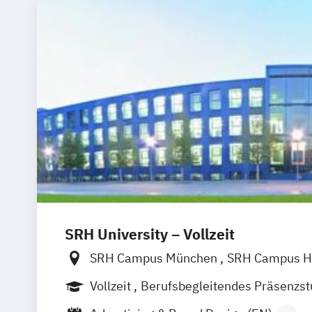
SRH University – Vollzeit
SRH Campus München
SRH Campus H
SRH Campus Berlin
SRH Campus Bre
Vollzeit
Berufsbegleitendes Präsenzs
SRH Campus Bonn
SRH Campus Dres