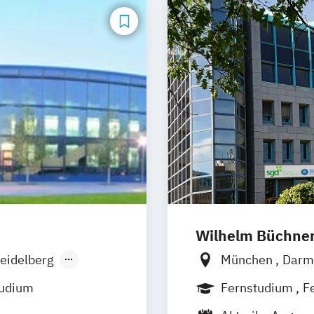
Wilhelm Büchne
eidelberg
München
Darm
men
Bonn
Nürnber
tudium
Fernstudium
F
den
Freiburg
Wien