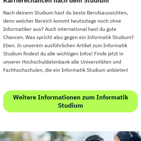
Karrierechancen nach dem Studium
Eventmanagement
Facility Management
Nach deinem Studium hast du beste Berufsaussichten,
Finance
denn welcher Bereich kommt heutzutage noch ohne
Accounting und Taxation (DE/EN)
Informatiker aus? Auch international hast du gute
Finanzmanagement
Chancen. Was spricht also gegen ein Informatik Studium?
Finanzmanagement für Bankkaufleute
Eben. In unserem ausführlichen Artikel zum Informatik
Fintech
Fitnessökonomie
Game Design
Studium findest du alle wichtigen Infos! Finde jetzt in
Gartenbau
General Management
unserer Hochschuldatenbank alle Universitäten und
Gerontologie
Fachhochschulen, die ein Informatik Studium anbieten!
Gesundheits- und Pflegepädagogik
Gesundheitsmanagement
Gesundheitspsychologie
Weitere Informationen zum Informatik
Gesundheitspädagogik
Studium
Gesundheitsökonomie
Growth Hacking
Growth Hacking (DE/EN)
Growth Hacking for Entrepreneurs (DE/EN)
Heilpädagogik