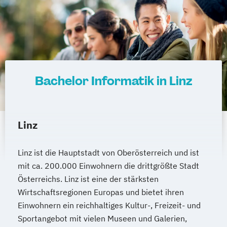
Heilpädagogik und Inklusion
Heilpädagogik/Inklusionspädagogik
Hotelmanagement (DE/EN)
IT-Betriebswirt/in
IT-Management
Immobilienmanagement
Bachelor Informatik in Linz
Immobilienmanagement für
Immobilienkaufleute
Immobilienwirtschaft
Informatik
Information Technology Management
Linz
(DE/EN)
Innovation and Entrepreneurship (DE/EN)
Linz ist die Hauptstadt von Oberösterreich und ist
International Healthcare Management
mit ca. 200.000 Einwohnern die drittgrößte Stadt
Österreichs. Linz ist eine der stärksten
(DE/EN)
Wirtschaftsregionen Europas und bietet ihren
International Management (DE/EN)
Einwohnern ein reichhaltiges Kultur-, Freizeit- und
Internationales Marketing
Sportangebot mit vielen Museen und Galerien,
Journalismus und digitale Kommunikation