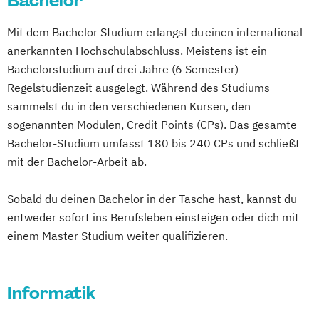
Bachelor
Betriebswirtschaftslehre und Führung
Multimedia-Diplomstudium der
Mit dem Bachelor Studium erlangst du einen international
Betriebswirtschaftslehre – Industrial
Rechtswissenschaften
anerkannten Hochschulabschluss. Meistens ist ein
Management
Nawi-Tec für Schüler*innen
Bachelorstudium auf drei Jahre (6 Semester)
Betriebswirtschaftslehre – Office
Neuere deutsche Literatur im
Regelstudienzeit ausgelegt. Während des Studiums
Management
medienkulturellen Kontext
sammelst du in den verschiedenen Kursen, den
Business Administration (DE/EN)
Philosophie - Philosophie im europäischen
sogenannten Modulen, Credit Points (CPs). Das gesamte
Business Intelligence
Kontext
Bachelor-Studium umfasst 180 bis 240 CPs und schließt
Business Intelligence (DE/EN)
Politikwissenschaft – Regieren und
mit der Bachelor-Arbeit ab.
Cloud Computing
Coaching
Partizipation
Coaching und Supervision
Sobald du deinen Bachelor in der Tasche hast, kannst du
Politikwissenschaft
Computer Science (DE/EN)
Controlling
entweder sofort ins Berufsleben einsteigen oder dich mit
Verwaltungswissenschaft
Soziologie
Customer Centricity
einem Master Studium weiter qualifizieren.
Praktische Informatik
Psychologie
Cyber Security (DE/EN)
Soziologie - Zugänge zur
Data Management (DE/EN)
Gegenwartsgesellschaft
Informatik
DevOps und Cloud Computing (DE/EN)
Volkswirtschaft
Wirtschaftsinformatik
Digital Business (DE/EN)
Wirtschaftswissenschaft