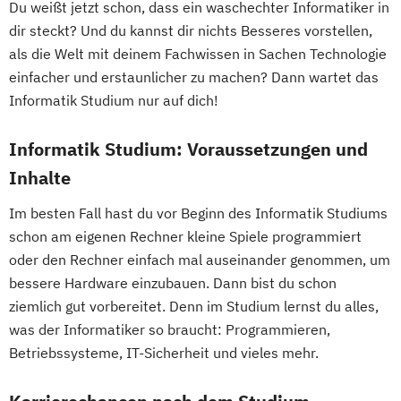
Du weißt jetzt schon, dass ein waschechter Informatiker in
Digital Business Management
Wirtschaftswissenschaft für Ingenieur/-
dir steckt? Und du kannst dir nichts Besseres vorstellen,
Digital Entrepreneurship
Digital Health
innen und Naturwissenschaftler/-innen
als die Welt mit deinem Fachwissen in Sachen Technologie
Digital Innovation and Intrapreneurship
einfacher und erstaunlicher zu machen? Dann wartet das
(DE/EN)
Informatik Studium nur auf dich!
Digital Product Management
Digital Transformation Management -
Informatik Studium: Voraussetzungen und
Gesundheitswesen
Inhalte
Digitale Betriebswirtschaftslehre
Im besten Fall hast du vor Beginn des Informatik Studiums
Digitale Transformation
Diätetik
schon am eigenen Rechner kleine Spiele programmiert
E-Beratung in der Pädagogik
oder den Rechner einfach mal auseinander genommen, um
E-Commerce
Elektrotechnik
bessere Hardware einzubauen. Dann bist du schon
Engineering (DE/EN)
ziemlich gut vorbereitet. Denn im Studium lernst du alles,
Entrepreneurship (DE/EN)
Ergotherapie
was der Informatiker so braucht: Programmieren,
Ernährungswissenschaften
Betriebssysteme, IT-Sicherheit und vieles mehr.
Erwachsenenbildung
Beratung und Personalentwicklung