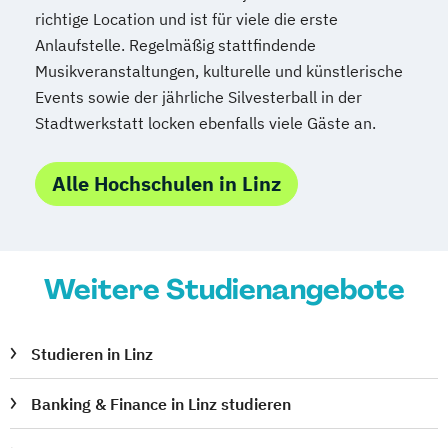
Medizinische Informatik
Medizintechnik
richtige Location und ist für viele die erste
Anlaufstelle. Regelmäßig stattfindende
Modemanagement
Musikveranstaltungen, kulturelle und künstlerische
Nachhaltiges Management
New Work
Events sowie der jährliche Silvesterball in der
Online Marketing
Stadtwerkstatt locken ebenfalls viele Gäste an.
Online Marketing (DE/EN)
Personalentwicklung
Alle Hochschulen in Linz
Personalmanagement
Personalmanagement (DE/EN)
Pflege
Pflegemanagement
Pflegepädagogik
Physiotherapie
Weitere Studienangebote
Product Management (DE/EN)
Produktdesign
Studieren in Linz
Projektmanagement (DE/EN)
Psychologie
Public Health
Banking & Finance in Linz studieren
Public Management
Public Management für