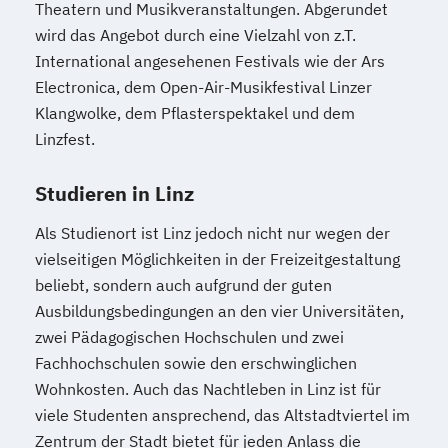
Theatern und Musikveranstaltungen. Abgerundet
Kindheitspädagogik
wird das Angebot durch eine Vielzahl von z.T.
Kindheitspädagogik für Erzieher:innen
International angesehenen Festivals wie der Ars
Kommunikationsdesign
Electronica, dem Open-Air-Musikfestival Linzer
Kommunikationspsychologie
Klangwolke, dem Pflasterspektakel und dem
Kultur- und Medienpädagogik
Linzfest.
Logistikmanagement
Logopädie
Machine Learning (EN)
Studieren in Linz
Management (DE/EN)
Marketing
Als Studienort ist Linz jedoch nicht nur wegen der
Marketing und digitale Medien
vielseitigen Möglichkeiten in der Freizeitgestaltung
Marketingmanagement
Maschinenbau
beliebt, sondern auch aufgrund der guten
Master of Business Administration (DE/EN)
Ausbildungsbedingungen an den vier Universitäten,
zwei Pädagogischen Hochschulen und zwei
Mechatronik
Fachhochschulen sowie den erschwinglichen
Mediation und Konfliktmanagement
Wohnkosten. Auch das Nachtleben in Linz ist für
Mediendesign
Medieninformatik
viele Studenten ansprechend, das Altstadtviertel im
Medienmanagement
Zentrum der Stadt bietet für jeden Anlass die