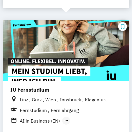
IU Fernstudium
Linz
Graz
Wien
Innsbruck
Klagenfurt
Fernstudium
Fernlehrgang
AI in Business (EN)
AR/VR/XR Development & Design