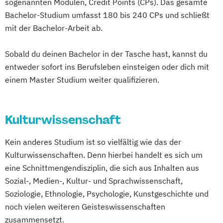
sogenannten Modulen, Credit Points (CPs). Das gesamte
Gegenwartsgesellschaft
Zeitbasierte und Interaktive Medienkunst
Bachelor-Studium umfasst 180 bis 240 CPs und schließt
Volkswirtschaft
Wirtschaftsinformatik
mit der Bachelor-Arbeit ab.
Wirtschaftswissenschaft
Wirtschaftswissenschaft für Ingenieur/-
Sobald du deinen Bachelor in der Tasche hast, kannst du
innen und Naturwissenschaftler/-innen
entweder sofort ins Berufsleben einsteigen oder dich mit
einem Master Studium weiter qualifizieren.
Kulturwissenschaft
Kein anderes Studium ist so vielfältig wie das der
Kulturwissenschaften. Denn hierbei handelt es sich um
eine Schnittmengendisziplin, die sich aus Inhalten aus
Sozial-, Medien-, Kultur- und Sprachwissenschaft,
Soziologie, Ethnologie, Psychologie, Kunstgeschichte und
noch vielen weiteren Geisteswissenschaften
zusammensetzt.