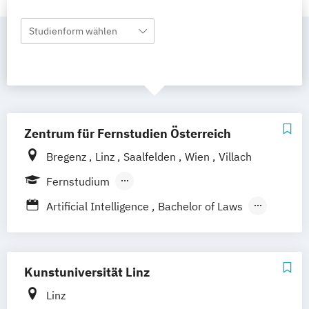
Studienform wählen
Zentrum für Fernstudien Österreich
Bregenz
Linz
Saalfelden
Wien
Villach
Fernstudium
Berufsbegleitendes Präsenzstudium
Artificial Intelligence
Bachelor of Laws
Bildung und Medien - eEducation
Bildungswissenschaft
Geschichte Europas - Epochen
Kunstuniversität Linz
Umbrüche
Verflechtungen
Informatik
Linz
Kulturwissenschaften
Master of Laws