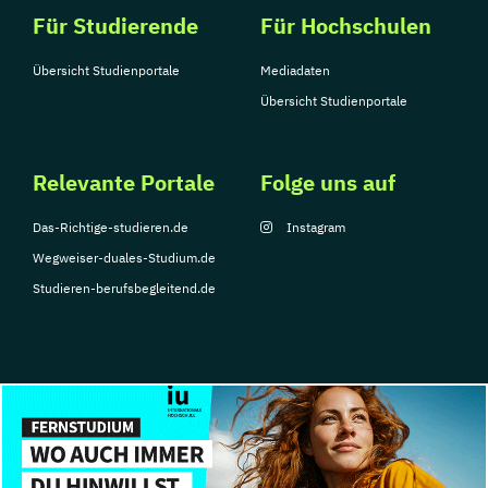
Für Studierende
Für Hochschulen
Übersicht Studienportale
Mediadaten
Übersicht Studienportale
Relevante Portale
Folge uns auf
Das-Richtige-studieren.de
Instagram
Wegweiser-duales-Studium.de
Studieren-berufsbegleitend.de
© Copyright 2026, TarGroup Media GmbH
Impressum
Über
Datenschutzerklärung
Nutzungsbedingungen
Barrier