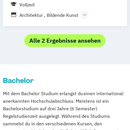
Vollzeit
Mathematik
Mathematisch-technische
Architektur
Bildende Kunst
Softwareentwicklung
Bildnerische Erziehung
Multimedia-Diplomstudium der
Fashion & Technology
Rechtswissenschaften
Gestaltung: Technik.Textil
Alle 2 Ergebnisse ansehen
Nawi-Tec für Schüler*innen
Grafik-Design und Fotografie
Neuere deutsche Literatur im
Industrial Design
Interface Cultures
medienkulturellen Kontext
Kulturwissenschaften
Mediengestaltung
Philosophie - Philosophie im europäischen
Medienkultur- und Kunsttheorien
Kontext
Bachelor
Plastische Konzeptionen / Keramik
Politikwissenschaft – Regieren und
Postdigital Lutherie
Mit dem Bachelor Studium erlangst du einen international
Partizipation
Raum & Designstrategien
anerkannten Hochschulabschluss. Meistens ist ein
Politikwissenschaft
Textil · Kunst · Design
Bachelorstudium auf drei Jahre (6 Semester)
Verwaltungswissenschaft
Soziologie
Visuelle Kommunikation (Grafikdesign &
Regelstudienzeit ausgelegt. Während des Studiums
Praktische Informatik
Psychologie
Fotografie)
sammelst du in den verschiedenen Kursen, den
Soziologie - Zugänge zur
Zeitbasierte Medien