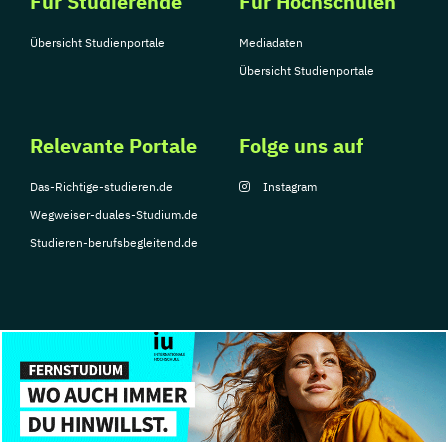
Für Studierende
Für Hochschulen
Übersicht Studienportale
Mediadaten
Übersicht Studienportale
Relevante Portale
Folge uns auf
Das-Richtige-studieren.de
Instagram
Wegweiser-duales-Studium.de
Studieren-berufsbegleitend.de
© Copyright 2026, TarGroup Media GmbH
Impressum
Über
Datenschutzerklärung
Nutzungsbedingungen
Barrier
uns