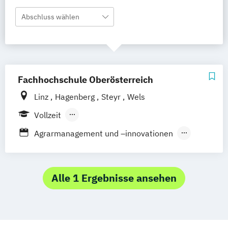
Abschluss wählen
Fachhochschule Oberösterreich
Linz
Hagenberg
Steyr
Wels
Vollzeit
Berufsbegleitendes Präsenzstudium
Agrarmanagement und –innovationen
Duales Studium
Agrartechnologie und -management
Angewandte Energietechnik
Anlagenbau
Applied Technologies for Medical
Alle 1 Ergebnisse ansehen
Diagnostics
Architektur
Artificial Intelligence Solutions