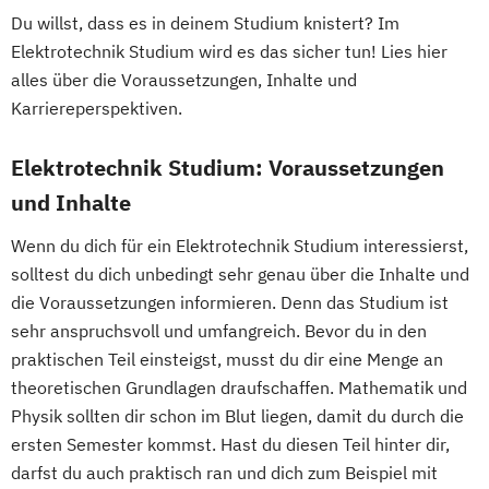
Human Enhancement and Ethics
Du willst, dass es in deinem Studium knistert? Im
Human Resource Management
Elektrotechnik Studium wird es das sicher tun! Lies hier
Human-Centered Computing
alles über die Voraussetzungen, Inhalte und
Information Engineering und -Management
Karriereperspektiven.
Elektrotechnik Studium: Voraussetzungen
Information Security Management
Innovation and Product Management (EN)
und Inhalte
Innovation
Wenn du dich für ein Elektrotechnik Studium interessierst,
Product & Engineering Management
solltest du dich unbedingt sehr genau über die Inhalte und
Interactive Media (EN)
die Voraussetzungen informieren. Denn das Studium ist
Internationales Logistik-Management
sehr anspruchsvoll und umfangreich. Bevor du in den
Kommunikation
Wissen
Medien
praktischen Teil einsteigst, musst du dir eine Menge an
Leading Transformation for Impact
theoretischen Grundlagen draufschaffen. Mathematik und
Organizations
Physik sollten dir schon im Blut liegen, damit du durch die
Lebensmitteltechnologie und Ernährung
ersten Semester kommst. Hast du diesen Teil hinter dir,
Leichtbau und Composite-Werkstoffe
darfst du auch praktisch ran und dich zum Beispiel mit