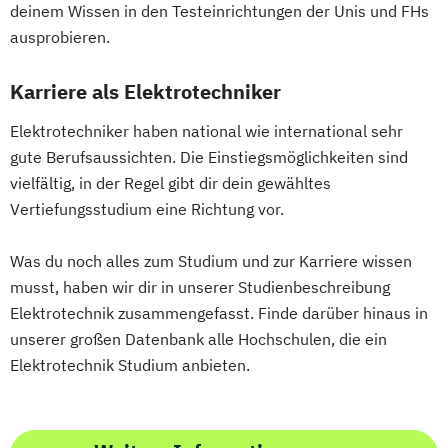
Lightweight and Materials Engineering
deinem Wissen in den Testeinrichtungen der Unis und FHs
ausprobieren.
Logistik Engineering und Management
Managing Nonprofit and Public Services
Karriere als Elektrotechniker
Marketing und Digital Business
Mechatronik/Wirtschaft
Elektrotechniker haben national wie international sehr
Medical Engineering (EN)
gute Berufsaussichten. Die Einstiegsmöglichkeiten sind
Medientechnik und -design
vielfältig, in der Regel gibt dir dein gewähltes
Medizin- und Bioinformatik
Vertiefungsstudium eine Richtung vor.
Medizintechnik
Mobile Computing
Was du noch alles zum Studium und zur Karriere wissen
Operations Management
musst, haben wir dir in unserer Studienbeschreibung
Produktdesign und Technische
Elektrotechnik zusammengefasst. Finde darüber hinaus in
Kommunikation
unserer großen Datenbank alle Hochschulen, die ein
Prozessmanagement und Business
Elektrotechnik Studium anbieten.
Intelligence
Robotic Systems Engineering
Sichere Informationssysteme