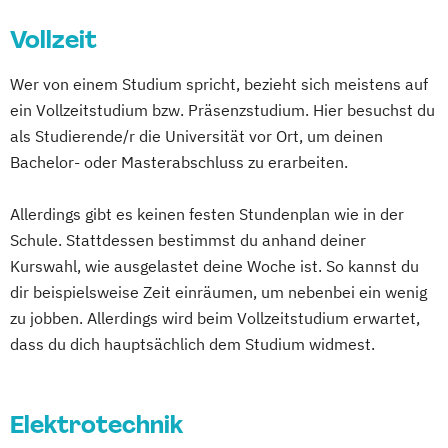
Automatisierungstechnik
Vollzeit
Automotive Computing
Automotive Mechatronics and
Wer von einem Studium spricht, bezieht sich meistens auf
Management (EN)
ein Vollzeitstudium bzw. Präsenzstudium. Hier besuchst du
Bauingenieurwesen im Hochbau
als Studierende/r die Universität vor Ort, um deinen
Bio- und Umwelttechnik
Controlling
Bachelor- oder Masterabschluss zu erarbeiten.
Rechnungswesen und Finanzmanagement
Data Science und Engineering
Allerdings gibt es keinen festen Stundenplan wie in der
Design of Digital Products
Digital Arts
Schule. Stattdessen bestimmst du anhand deiner
Digital Business Management
Kurswahl, wie ausgelastet deine Woche ist. So kannst du
Electrical Engineering (EN)
dir beispielsweise Zeit einräumen, um nebenbei ein wenig
zu jobben. Allerdings wird beim Vollzeitstudium erwartet,
Embedded Systems Design
dass du dich hauptsächlich dem Studium widmest.
EntwicklungsingenieurIn Maschinenbau
Global Sales and Marketing (EN)
Green Science
Elektrotechnik
Hardware-Software-Design