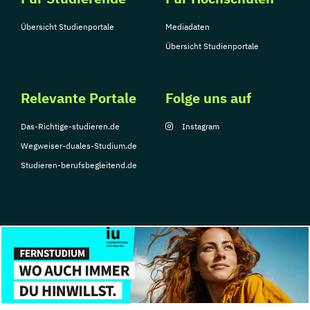
Übersicht Studienportale
Mediadaten
Übersicht Studienportale
Relevante Portale
Folge uns auf
Das-Richtige-studieren.de
Instagram
Wegweiser-duales-Studium.de
Studieren-berufsbegleitend.de
© Copyright 2026, TarGroup Media GmbH
Impressum
Über
Datenschutzerklärung
Nutzungsbedingungen
Barrier
uns