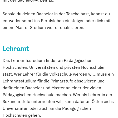
mit der Bachelor-Arbeit ab.
Kreatives Schreiben und Schreibkulturen
Forschen
Lehramt
Liberal Arts
Management
Sobald du deinen Bachelor in der Tasche hast, kannst du
Entdecken
Economics
and Data Science
entweder sofort ins Berufsleben einsteigen oder dich mit
Verstehen im Kontinuum: Kindergarten-
Mathematics
einem Master Studium weiter qualifizieren.
Primarstufe-Sekundarstufe
Media and Convergence Management
Lehramt Primarstufe - Mehrsprachigkeit
Medien
Kommunikation und Kultur
und Interkulturelle Bildung
Lehramt
Medien- und
Lehramt Primarstufe - Religionspädagogik
Kommunikationswissenschaften
Lehramt Sekundarstufe Berufsbildung -
Das Lehramtsstudium findet an Pädagogischen
Philosophie
Psychologie
Duale Ausbildung sowie Technik und
Hochschulen, Universitäten und privaten Hochschulen
Robotics and Artificial Intelligence
Gewerbe
statt. Wer Lehrer für die Volksschule werden will, muss ein
Romanistik
Slawistik
Mathematik (Lehramt)
Lehramtsstudium für die Primarstufe absolvieren und
Sozialpädagogik und soziale Inklusion
Musikerziehung/Instrumentalerziehung
dafür einen Bachelor und Master an einer der vielen
Technische Mathematik
Visuelle Kultur
Pädagogischen Hochschule machen. Wer als Lehrer in der
(Lehramt)
Wirtschaft und Recht
Sekundarstufe unterrichten will, kann dafür an Österreichs
Slowenisch (Lehramt)
Spanisch (Lehramt)
Wirtschaftsinformatik
Wirtschaftsrecht
Universitäten oder auch an die Pädagogischen
Hochschulen gehen.
Wissenschaft
Technik & Gesellschaft