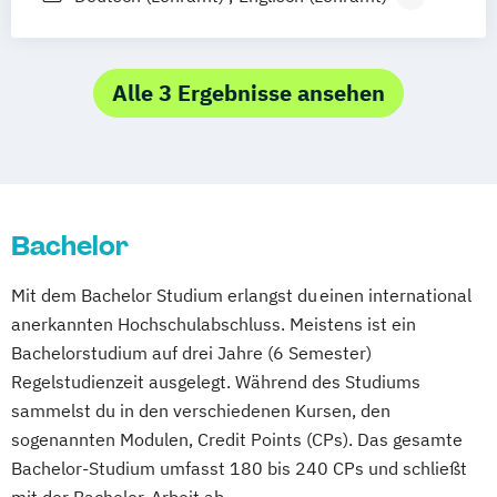
Germanistik im interkulturellen Kontext
Französisch (Lehramt)
Geschichte
Informatics
Geographie und Wirtschaftskunde
Information Management
(Lehramt)
Alle 3 Ergebnisse ansehen
Information and Communications
Geschichte
Engineering
Sozialkunde und Politische Bildung
Information and Communications
(Lehramt)
Engineering: Studienzweig Autonomous
Informatik und Informationsmanagement
Systems and Robotics
Bachelor
(Lehramt)
Information and Communications
Italienisch (Lehramt)
Mit dem Bachelor Studium erlangst du einen international
Engineering: Studienzweig Networks and
Lehramt Primarstufe
anerkannten Hochschulabschluss. Meistens ist ein
Communications
Lehramt Primarstufe - Inklusive Pädagogik
Bachelorstudium auf drei Jahre (6 Semester)
Information and Communications
mit Fokus Behinderung
Regelstudienzeit ausgelegt. Während des Studiums
Engineering: Studienzweig
Lehramt Primarstufe - Inklusive Pädagogik
sammelst du in den verschiedenen Kursen, den
Wirtschaftsingenieurwesen
– Förderbereich Sprechen
sogenannten Modulen, Credit Points (CPs). Das gesamte
International Business and Economics
Sprache und Kommunikation
Bachelor-Studium umfasst 180 bis 240 CPs und schließt
International Management
Lehramt Primarstufe - Interdisziplinär